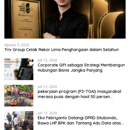
Agustus 5, 2026
Triv Group Cetak Rekor Lima Penghargaan dalam Setahun
Juli 15, 2026
Corporate Gift sebagai Strategi Membangun
Hubungan Bisnis Jangka Panjang
Juli 13, 2026
pekerjaan program (P3-TGAI) masyarakat
merasa puas dengan hasil 50 persen
pekerjaan sementara.
Juli 13, 2026
Eko Febriyanto Datangi DPRD Situbondo,
Bawa LHP BPK dan Tantang Adu Data atas
Polemik Tiga RSUD