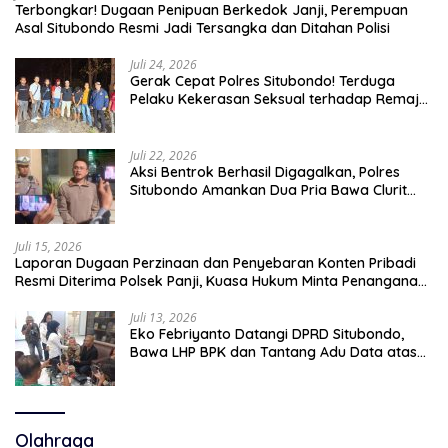
Terbongkar! Dugaan Penipuan Berkedok Janji, Perempuan
Asal Situbondo Resmi Jadi Tersangka dan Ditahan Polisi
Juli 24, 2026
Gerak Cepat Polres Situbondo! Terduga
Pelaku Kekerasan Seksual terhadap Remaja
14 Tahun Ditangkap di Rumahnya
Juli 22, 2026
Aksi Bentrok Berhasil Digagalkan, Polres
Situbondo Amankan Dua Pria Bawa Clurit
Usai Dipicu Provokasi di Media Sosia
Juli 15, 2026
Laporan Dugaan Perzinaan dan Penyebaran Konten Pribadi
Resmi Diterima Polsek Panji, Kuasa Hukum Minta Penanganan
Profesional
Juli 13, 2026
Eko Febriyanto Datangi DPRD Situbondo,
Bawa LHP BPK dan Tantang Adu Data atas
Polemik Tiga RSUD
Olahraga