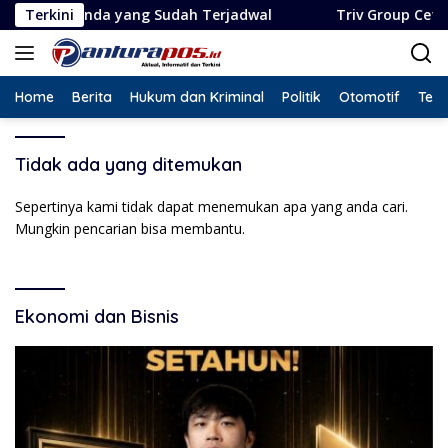
Langsung
genda yang Sudah Terjadwal
Terkini
Triv Group Cetak Rekor 
ke
konten
Home
Berita
Hukum dan Kriminal
Politik
Otomotif
Tekn
Tidak ada yang ditemukan
Sepertinya kami tidak dapat menemukan apa yang anda cari.
Mungkin pencarian bisa membantu.
Ekonomi dan Bisnis