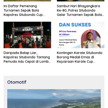
Ini Daftar Pemenang
Sambut Hari Bhayangkara
Turnamen Sepak Bola
Ke-80, Polres Situbondo
Kapolres Situbondo Cup
Gelar Turnamen Sepak Bola
Tingkat SSB Kelompok Umur
Kapolres Cup 2026
10 Tahun
Daripada Balap Liar,
Kontingen Karate Situbondo
Kapolres Situbondo Tantang
Borong Medali Emas di
Pemuda Adu Cepat di Lomba
Kejuaraan Karate Cup
Lari 100 Meter
Bondowoso 2025
Otomotif