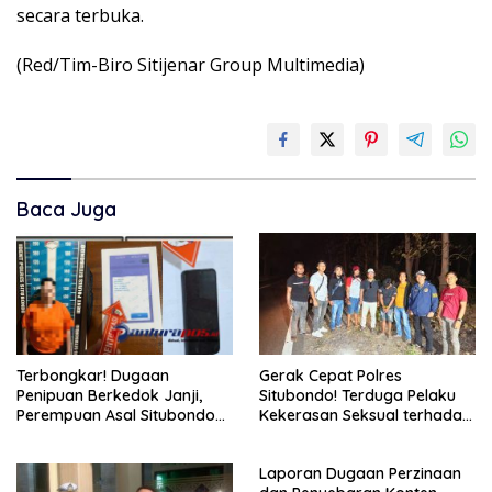
secara terbuka.
(Red/Tim-Biro Sitijenar Group Multimedia)
Baca Juga
Gerak Cepat Polres
Terbongkar! Dugaan
Situbondo! Terduga Pelaku
Penipuan Berkedok Janji,
Kekerasan Seksual terhadap
Perempuan Asal Situbondo
Remaja 14 Tahun Ditangkap
Resmi Jadi Tersangka dan
di Rumahnya
Ditahan Polisi
Laporan Dugaan Perzinaan