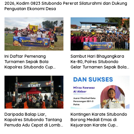
2026, Kodim 0823 Situbondo Pererat Silaturahmi dan Dukung
Penguatan Ekonomi Desa
Ini Daftar Pemenang
Sambut Hari Bhayangkara
Turnamen Sepak Bola
Ke-80, Polres Situbondo
Kapolres Situbondo Cup
Gelar Turnamen Sepak Bola
Tingkat SSB Kelompok Umur
Kapolres Cup 2026
10 Tahun
Daripada Balap Liar,
Kontingen Karate Situbondo
Kapolres Situbondo Tantang
Borong Medali Emas di
Pemuda Adu Cepat di Lomba
Kejuaraan Karate Cup
Lari 100 Meter
Bondowoso 2025