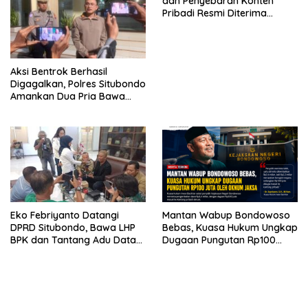
dan Penyebaran Konten
Pribadi Resmi Diterima
Polsek Panji, Kuasa Hukum
Minta Penanganan
Profesional
Aksi Bentrok Berhasil
Digagalkan, Polres Situbondo
Amankan Dua Pria Bawa
Clurit Usai Dipicu Provokasi di
Media Sosia
Eko Febriyanto Datangi
Mantan Wabup Bondowoso
DPRD Situbondo, Bawa LHP
Bebas, Kuasa Hukum Ungkap
BPK dan Tantang Adu Data
Dugaan Pungutan Rp100
atas Polemik Tiga RSUD
Juta oleh Oknum Jaksa