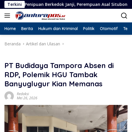
Langsung
rkedok Janji, Perempuan Asal Situbondo Resmi Jadi Tersangka d
Terkini
ke
konten
Home
Berita
Hukum dan Kriminal
Politik
Otomotif
Tekn
Beranda
Artikel dan Ulasan
PT Budidaya Tampora Absen di
RDP, Polemik HGU Tambak
Banyuglugur Kian Memanas
Redaksi
Mei 26, 2026