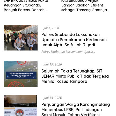
LHP BPK 2025 Buka Fakta
PAD Situbondo Anjlok:
Keuangan Situbondo,
Jangan Jadikan Efisiensi
Banyak Potensi Daerah
sebagai Tameng, Saatnya
Belum Terkelola Secara
Membuka Fakta kepada
Optimal
Publik.
Juli 1, 2026
Polres Situbondo Laksanakan
Upacara Pemakaman Kedinasan
untuk Aiptu Saifullah Riyadi
Polres Situbondo Laksanakan Upacara
Juni 19, 2026
Sejumlah Fakta Terungkap, SITI
JENAR Minta Publik Tidak Tergesa
Menilai Kasus Tampora
Juni 15, 2026
Perjuangan Warga Karangmalang
Menembus LPSK, Perlindungan
Saksi Masuki Tahap Verifikasi.