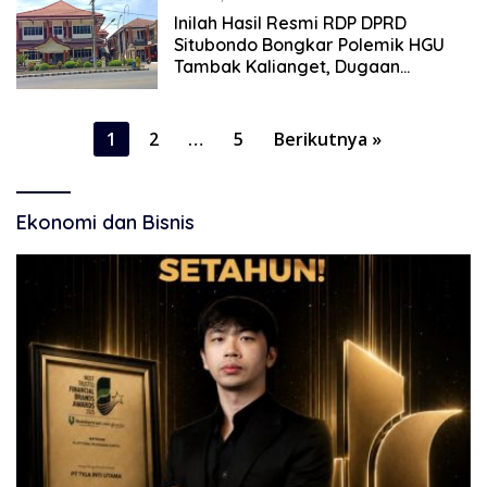
Inilah Hasil Resmi RDP DPRD
Situbondo Bongkar Polemik HGU
Tambak Kalianget, Dugaan
Premanisme Jadi Sorotan
Paginasi
1
2
…
5
Berikutnya »
pos
Ekonomi dan Bisnis