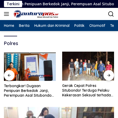
Langsung
ipuan Berkedok Janji, Perempuan Asal Situbondo Resmi Jadi Ter
Terkini
ke
konten
Home
Berita
Hukum dan Kriminal
Politik
Otomotif
Tekn
Polres
Gerak Cepat Polres
Terbongkar! Dugaan
Situbondo! Terduga Pelaku
Penipuan Berkedok Janji,
Kekerasan Seksual terhadap
Perempuan Asal Situbondo
Remaja 14 Tahun Ditangkap
Resmi Jadi Tersangka dan
di Rumahnya
Ditahan Polisi