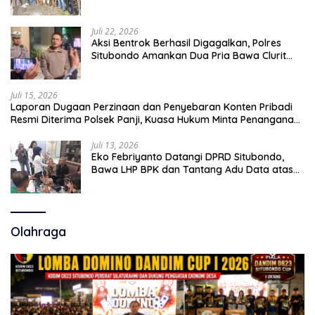
14 Tahun Ditangkap di Rumahnya
Juli 22, 2026
Aksi Bentrok Berhasil Digagalkan, Polres
Situbondo Amankan Dua Pria Bawa Clurit
Usai Dipicu Provokasi di Media Sosia
Juli 15, 2026
Laporan Dugaan Perzinaan dan Penyebaran Konten Pribadi
Resmi Diterima Polsek Panji, Kuasa Hukum Minta Penanganan
Profesional
Juli 13, 2026
Eko Febriyanto Datangi DPRD Situbondo,
Bawa LHP BPK dan Tantang Adu Data atas
Polemik Tiga RSUD
Olahraga