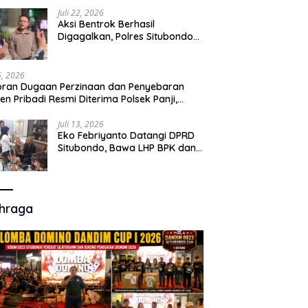
Juli 22, 2026
Aksi Bentrok Berhasil
Digagalkan, Polres Situbondo
Amankan Dua Pria Bawa Clurit
Usai Dipicu Provokasi di Media
Sosia
15, 2026
ran Dugaan Perzinaan dan Penyebaran
en Pribadi Resmi Diterima Polsek Panji,
a Hukum Minta Penanganan Profesional
Juli 13, 2026
Eko Febriyanto Datangi DPRD
Situbondo, Bawa LHP BPK dan
Tantang Adu Data atas
Polemik Tiga RSUD
hraga