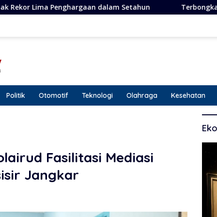
argaan dalam Setahun
Terbongkar! Dugaan Penipuan Ber
Politik
Otomotif
Teknologi
Olahraga
Kesehatan
Eko
airud Fasilitasi Mediasi
sisir Jangkar