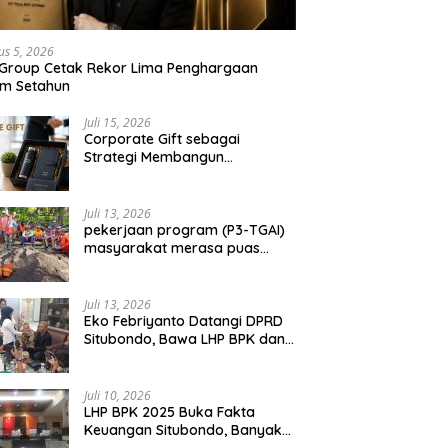
us 5, 2026
 Group Cetak Rekor Lima Penghargaan
am Setahun
Juli 15, 2026
Corporate Gift sebagai
Strategi Membangun
Hubungan Bisnis Jangka
Panjang
Juli 13, 2026
pekerjaan program (P3-TGAI)
masyarakat merasa puas
dengan hasil 50 persen
pekerjaan sementara.
Juli 13, 2026
Eko Febriyanto Datangi DPRD
Situbondo, Bawa LHP BPK dan
Tantang Adu Data atas
Polemik Tiga RSUD
Juli 10, 2026
LHP BPK 2025 Buka Fakta
Keuangan Situbondo, Banyak
Potensi Daerah Belum