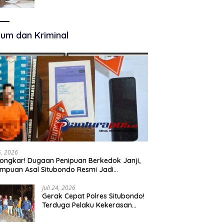
Terkelola Secara Optimal
um dan Kriminal
25, 2026
ongkar! Dugaan Penipuan Berkedok Janji,
mpuan Asal Situbondo Resmi Jadi
angka dan Ditahan Polisi
Juli 24, 2026
Gerak Cepat Polres Situbondo!
Terduga Pelaku Kekerasan
Seksual terhadap Remaja 14
Tahun Ditangkap di Rumahnya