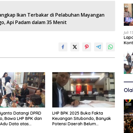
angkap Ikan Terbakar di Pelabuhan Mayangan
go, Api Padam dalam 35 Menit
Juli 
Lapo
Kont
Kuas
Ola
iyanto Datangi DPRD
LHP BPK 2025 Buka Fakta
o, Bawa LHP BPK dan
Keuangan Situbondo, Banyak
Adu Data atas
Potensi Daerah Belum
Tiga RSUD
Terkelola Secara Optimal