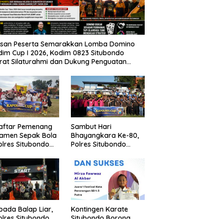
usan Peserta Semarakkan Lomba Domino
im Cup I 2026, Kodim 0823 Situbondo
rat Silaturahmi dan Dukung Penguatan
nomi Desa
Daftar Pemenang
Sambut Hari
namen Sepak Bola
Bhayangkara Ke-80,
lres Situbondo
Polres Situbondo
Tingkat SSB
Gelar Turnamen
ompok Umur 10
Sepak Bola Kapolres
un
Cup 2026
pada Balap Liar,
Kontingen Karate
lres Situbondo
Situbondo Borong