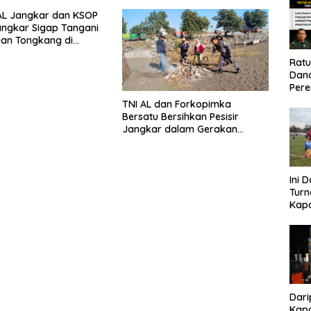
AL Jangkar dan KSOP
angkar Sigap Tangani
an Tongkang di
 Taman Nasional
Rat
Dand
Pere
Eko
TNI AL dan Forkopimka
Bersatu Bersihkan Pesisir
Jangkar dalam Gerakan
“Situbondo Pantura ASRI”
Ini 
Tur
Kapo
Cup 
Kel
Tah
Dari
Kapo