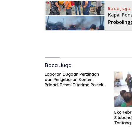
Baca juga
Kapal Pen
Proboling
Baca Juga
Laporan Dugaan Perzinaan
dan Penyebaran Konten
Pribadi Resmi Diterima Polsek
Panji, Kuasa Hukum Minta
Penanganan Profesional
Eko Febr
Situbond
Tantang 
Polemik 