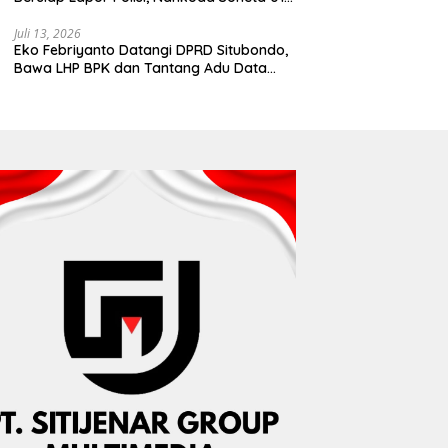
Disebut Tinggalkan Lokasi karena Kapal
Rusak
Juli 13, 2026
Eko Febriyanto Datangi DPRD Situbondo,
Bawa LHP BPK dan Tantang Adu Data
atas Polemik Tiga RSUD