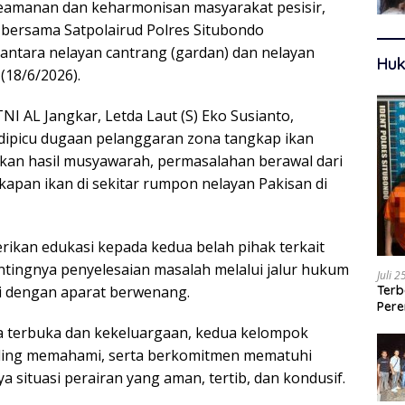
amanan dan keharmonisan masyarakat pesisir,
 bersama Satpolairud Polres Situbondo
antara nelayan cantrang (gardan) dan nelayan
Huk
(18/6/2026).
I AL Jangkar, Letda Laut (S) Eko Susianto,
dipicu dugaan pelanggaran zona tangkap ikan
arkan hasil musyawarah, permasalahan berawal dari
apan ikan di sekitar rumpon nelayan Pakisan di
ikan edukasi kepada kedua belah pihak terkait
tingnya penyelesaian masalah melalui jalur hukum
Juli 
i dengan aparat berwenang.
Terb
Pere
Ters
ra terbuka dan kekeluargaan, kedua kelompok
aling memahami, serta berkomitmen mematuhi
a situasi perairan yang aman, tertib, dan kondusif.