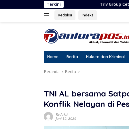
Langsung
Terkini
Triv Group Cetak Rekor Lima Pengh
ke
konten
Redaksi
Indeks
Home
Berita
Hukum dan Kriminal
Beranda
Berita
TNI AL bersama Satpol
Konflik Nelayan di Pe
Redaksi
Juni 19, 2026