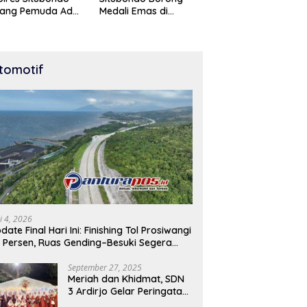
tang Pemuda Adu
Medali Emas di
t di Lomba Lari
Kejuaraan Karate Cup
Meter
Bondowoso 2025
tomotif
i 4, 2026
date Final Hari Ini: Finishing Tol Prosiwangi
 Persen, Ruas Gending–Besuki Segera
buka
September 27, 2025
Meriah dan Khidmat, SDN
3 Ardirjo Gelar Peringatan
Maulid Nabi Muhammad