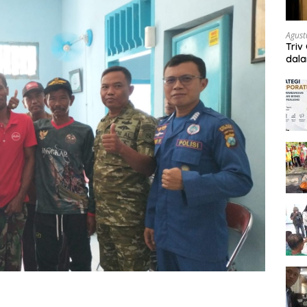
Agust
Triv
dal