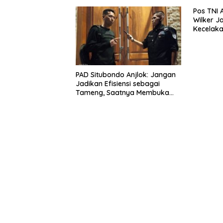
Pos TNI 
Wilker J
Kecelaka
Perairan
Baluran
PAD Situbondo Anjlok: Jangan
Jadikan Efisiensi sebagai
Tameng, Saatnya Membuka
Fakta kepada Publik.