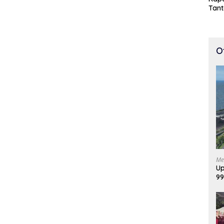
Tan
Cepa
100 
O
Me
Up
99
Di