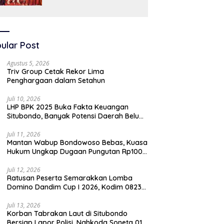
SAW
ular Post
Agustus 5, 2026
Triv Group Cetak Rekor Lima
Penghargaan dalam Setahun
Juli 10, 2026
LHP BPK 2025 Buka Fakta Keuangan
Situbondo, Banyak Potensi Daerah Belum
Terkelola Secara Optimal
Juli 11, 2026
Mantan Wabup Bondowoso Bebas, Kuasa
Hukum Ungkap Dugaan Pungutan Rp100
Juta oleh Oknum Jaksa
Juli 12, 2026
Ratusan Peserta Semarakkan Lomba
Domino Dandim Cup I 2026, Kodim 0823
Situbondo Pererat Silaturahmi dan
Dukung Penguatan Ekonomi Desa
Juli 13, 2026
Korban Tabrakan Laut di Situbondo
Bersiap Lapor Polisi, Nahkoda Soneta 01