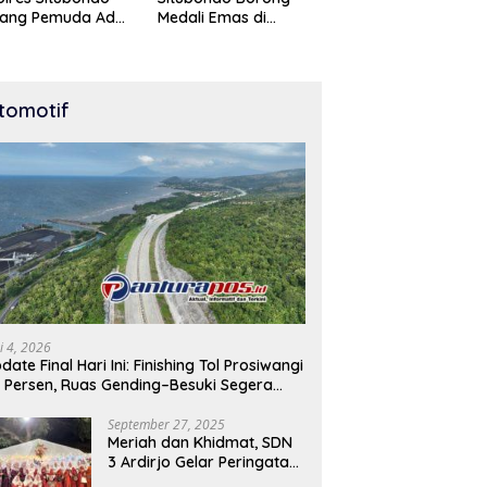
tang Pemuda Adu
Medali Emas di
t di Lomba Lari
Kejuaraan Karate Cup
Meter
Bondowoso 2025
tomotif
i 4, 2026
date Final Hari Ini: Finishing Tol Prosiwangi
 Persen, Ruas Gending–Besuki Segera
buka
September 27, 2025
Meriah dan Khidmat, SDN
3 Ardirjo Gelar Peringatan
Maulid Nabi Muhammad