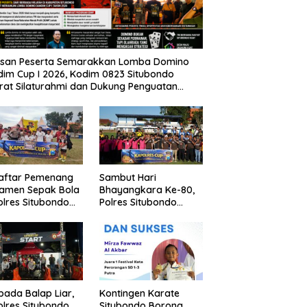
usan Peserta Semarakkan Lomba Domino
im Cup I 2026, Kodim 0823 Situbondo
rat Silaturahmi dan Dukung Penguatan
nomi Desa
Daftar Pemenang
Sambut Hari
namen Sepak Bola
Bhayangkara Ke-80,
lres Situbondo
Polres Situbondo
Tingkat SSB
Gelar Turnamen
ompok Umur 10
Sepak Bola Kapolres
un
Cup 2026
pada Balap Liar,
Kontingen Karate
lres Situbondo
Situbondo Borong