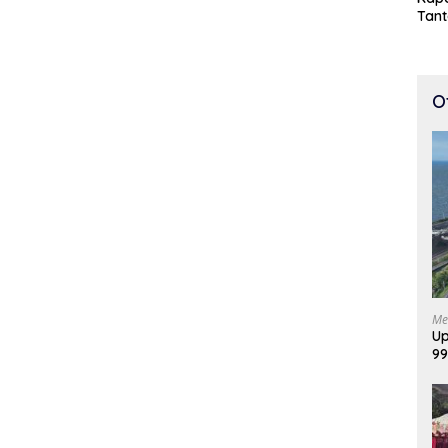
Tan
Cepa
100 
O
Me
Up
99
Di