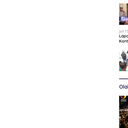
Juli 
Lapo
Kont
Kuas
Ola