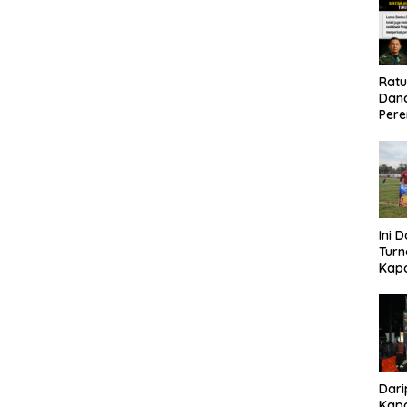
Rat
Dand
Pere
Eko
Ini 
Tur
Kapo
Cup 
Kel
Tah
Dari
Kapo