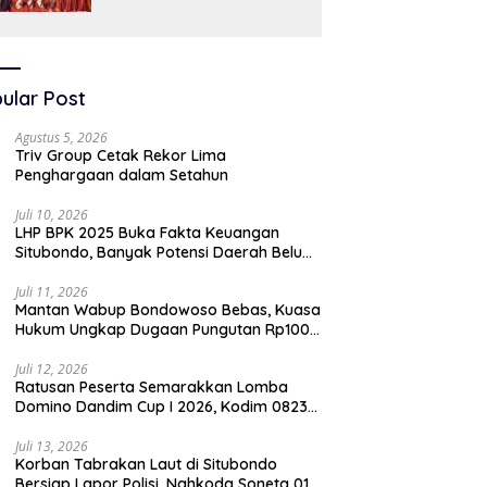
SAW
ular Post
Agustus 5, 2026
Triv Group Cetak Rekor Lima
Penghargaan dalam Setahun
Juli 10, 2026
LHP BPK 2025 Buka Fakta Keuangan
Situbondo, Banyak Potensi Daerah Belum
Terkelola Secara Optimal
Juli 11, 2026
Mantan Wabup Bondowoso Bebas, Kuasa
Hukum Ungkap Dugaan Pungutan Rp100
Juta oleh Oknum Jaksa
Juli 12, 2026
Ratusan Peserta Semarakkan Lomba
Domino Dandim Cup I 2026, Kodim 0823
Situbondo Pererat Silaturahmi dan
Dukung Penguatan Ekonomi Desa
Juli 13, 2026
Korban Tabrakan Laut di Situbondo
Bersiap Lapor Polisi, Nahkoda Soneta 01