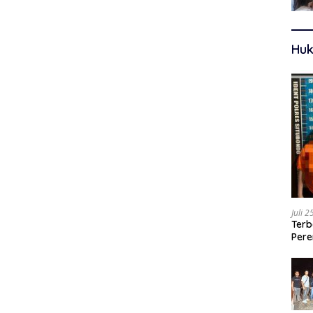
Huk
Juli 
Terb
Pere
Ters