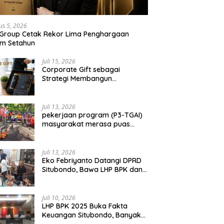
us 5, 2026
 Group Cetak Rekor Lima Penghargaan
am Setahun
Juli 15, 2026
Corporate Gift sebagai
Strategi Membangun
Hubungan Bisnis Jangka
Panjang
Juli 13, 2026
pekerjaan program (P3-TGAI)
masyarakat merasa puas
dengan hasil 50 persen
pekerjaan sementara.
Juli 13, 2026
Eko Febriyanto Datangi DPRD
Situbondo, Bawa LHP BPK dan
Tantang Adu Data atas
Polemik Tiga RSUD
Juli 10, 2026
LHP BPK 2025 Buka Fakta
Keuangan Situbondo, Banyak
Potensi Daerah Belum