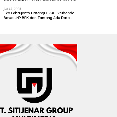
Disebut Tinggalkan Lokasi karena Kapal
Rusak
Juli 13, 2026
Eko Febriyanto Datangi DPRD Situbondo,
Bawa LHP BPK dan Tantang Adu Data
atas Polemik Tiga RSUD