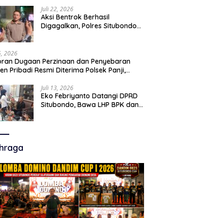
Juli 22, 2026
Aksi Bentrok Berhasil
Digagalkan, Polres Situbondo
Amankan Dua Pria Bawa Clurit
Usai Dipicu Provokasi di Media
Sosia
15, 2026
ran Dugaan Perzinaan dan Penyebaran
en Pribadi Resmi Diterima Polsek Panji,
a Hukum Minta Penanganan Profesional
Juli 13, 2026
Eko Febriyanto Datangi DPRD
Situbondo, Bawa LHP BPK dan
Tantang Adu Data atas
Polemik Tiga RSUD
hraga