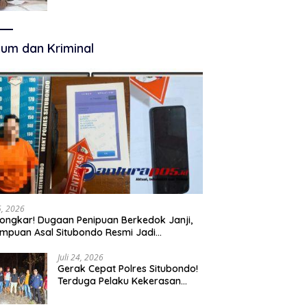
Terkelola Secara Optimal
um dan Kriminal
25, 2026
ongkar! Dugaan Penipuan Berkedok Janji,
mpuan Asal Situbondo Resmi Jadi
angka dan Ditahan Polisi
Juli 24, 2026
Gerak Cepat Polres Situbondo!
Terduga Pelaku Kekerasan
Seksual terhadap Remaja 14
Tahun Ditangkap di Rumahnya