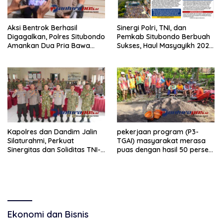
Aksi Bentrok Berhasil
Sinergi Polri, TNI, dan
Digagalkan, Polres Situbondo
Pemkab Situbondo Berbuah
Amankan Dua Pria Bawa
Sukses, Haul Masyayikh 2026
Clurit Usai Dipicu Provokasi di
Berjalan Aman dengan
Media Sosia
Kehadiran Sekitar 100 Ribu
Jamaah
Kapolres dan Dandim Jalin
pekerjaan program (P3-
Silaturahmi, Perkuat
TGAI) masyarakat merasa
Sinergitas dan Soliditas TNI-
puas dengan hasil 50 persen
Polri Jaga Situbondo
pekerjaan sementara.
Ekonomi dan Bisnis