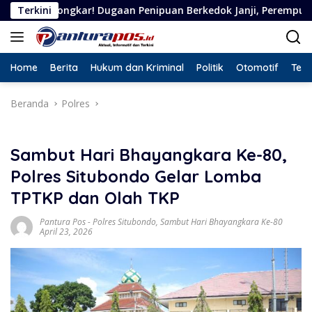
Langsung
r! Dugaan Penipuan Berkedok Janji, Perempuan Asal Situbondo 
Terkini
ke
konten
Home
Berita
Hukum dan Kriminal
Politik
Otomotif
Tekn
Beranda
Polres
Sambut Hari Bhayangkara Ke-80,
Polres Situbondo Gelar Lomba
TPTKP dan Olah TKP
Pantura Pos
-
Polres Situbondo
,
Sambut Hari Bhayangkara Ke-80
April 23, 2026