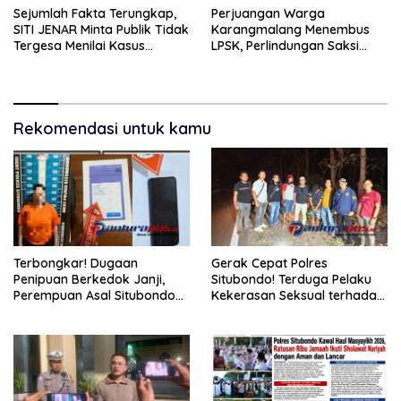
Sejumlah Fakta Terungkap,
Perjuangan Warga
SITI JENAR Minta Publik Tidak
Karangmalang Menembus
Tergesa Menilai Kasus
LPSK, Perlindungan Saksi
Tampora
Masuki Tahap Verifikasi.
Rekomendasi untuk kamu
Terbongkar! Dugaan
Gerak Cepat Polres
Penipuan Berkedok Janji,
Situbondo! Terduga Pelaku
Perempuan Asal Situbondo
Kekerasan Seksual terhadap
Resmi Jadi Tersangka dan
Remaja 14 Tahun Ditangkap
Ditahan Polisi
di Rumahnya