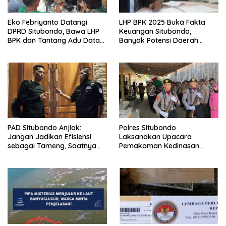
Eko Febriyanto Datangi
LHP BPK 2025 Buka Fakta
DPRD Situbondo, Bawa LHP
Keuangan Situbondo,
BPK dan Tantang Adu Data
Banyak Potensi Daerah
atas Polemik Tiga RSUD
Belum Terkelola Secara
Optimal
PAD Situbondo Anjlok:
Polres Situbondo
Jangan Jadikan Efisiensi
Laksanakan Upacara
sebagai Tameng, Saatnya
Pemakaman Kedinasan
Membuka Fakta kepada
untuk Aiptu Saifullah Riyadi
Publik.