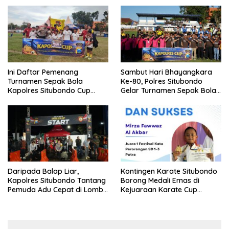
Ini Daftar Pemenang
Sambut Hari Bhayangkara
Turnamen Sepak Bola
Ke-80, Polres Situbondo
Kapolres Situbondo Cup
Gelar Turnamen Sepak Bola
Tingkat SSB Kelompok Umur
Kapolres Cup 2026
10 Tahun
Daripada Balap Liar,
Kontingen Karate Situbondo
Kapolres Situbondo Tantang
Borong Medali Emas di
Pemuda Adu Cepat di Lomba
Kejuaraan Karate Cup
Lari 100 Meter
Bondowoso 2025