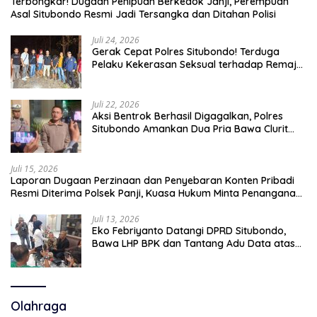
Terbongkar! Dugaan Penipuan Berkedok Janji, Perempuan
Asal Situbondo Resmi Jadi Tersangka dan Ditahan Polisi
Juli 24, 2026
Gerak Cepat Polres Situbondo! Terduga
Pelaku Kekerasan Seksual terhadap Remaja
14 Tahun Ditangkap di Rumahnya
Juli 22, 2026
Aksi Bentrok Berhasil Digagalkan, Polres
Situbondo Amankan Dua Pria Bawa Clurit
Usai Dipicu Provokasi di Media Sosia
Juli 15, 2026
Laporan Dugaan Perzinaan dan Penyebaran Konten Pribadi
Resmi Diterima Polsek Panji, Kuasa Hukum Minta Penanganan
Profesional
Juli 13, 2026
Eko Febriyanto Datangi DPRD Situbondo,
Bawa LHP BPK dan Tantang Adu Data atas
Polemik Tiga RSUD
Olahraga