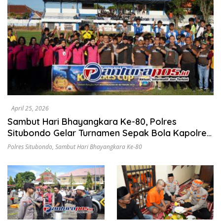
April 25, 2026
Sambut Hari Bhayangkara Ke-80, Polres
Situbondo Gelar Turnamen Sepak Bola Kapolres
Cup 2026
Polres Situbondo
,
Sambut Hari Bhayangkara Ke-80