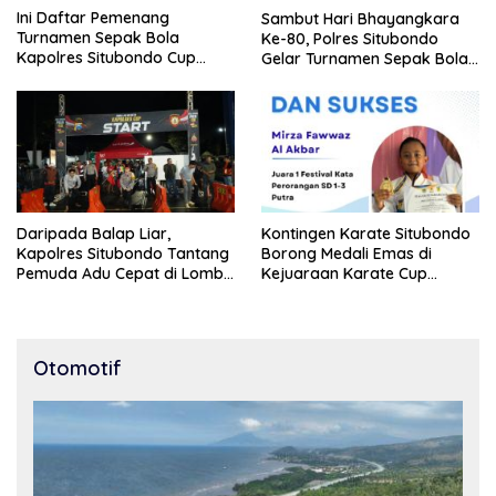
Ini Daftar Pemenang
Sambut Hari Bhayangkara
Turnamen Sepak Bola
Ke-80, Polres Situbondo
Kapolres Situbondo Cup
Gelar Turnamen Sepak Bola
Tingkat SSB Kelompok Umur
Kapolres Cup 2026
10 Tahun
Daripada Balap Liar,
Kontingen Karate Situbondo
Kapolres Situbondo Tantang
Borong Medali Emas di
Pemuda Adu Cepat di Lomba
Kejuaraan Karate Cup
Lari 100 Meter
Bondowoso 2025
Otomotif