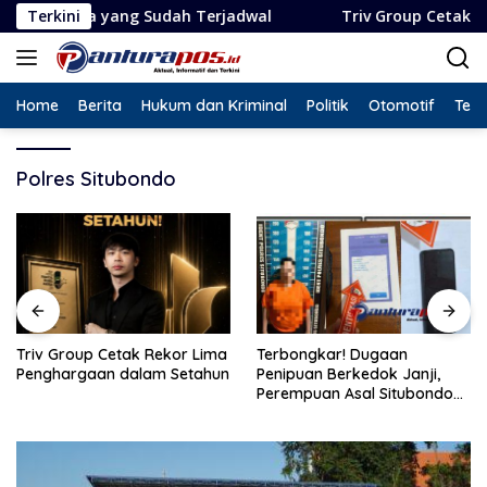
Langsung
 yang Sudah Terjadwal
Terkini
Triv Group Cetak Rekor Lima 
ke
konten
Home
Berita
Hukum dan Kriminal
Politik
Otomotif
Tekn
Polres Situbondo
Triv Group Cetak Rekor Lima
Terbongkar! Dugaan
Penghargaan dalam Setahun
Penipuan Berkedok Janji,
Perempuan Asal Situbondo
Resmi Jadi Tersangka dan
Ditahan Polisi