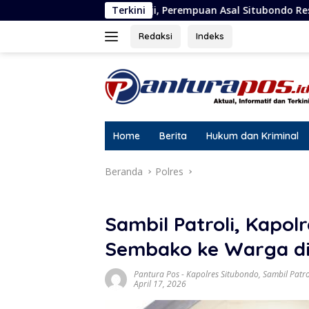
Langsung
ji, Perempuan Asal Situbondo Resmi Jadi Tersangka dan Ditaha
Terkini
ke
konten
Redaksi
Indeks
Home
Berita
Hukum dan Kriminal
Beranda
Polres
Sambil Patroli, Kapol
Sembako ke Warga di
Pantura Pos
-
Kapolres Situbondo
,
Sambil Patro
April 17, 2026