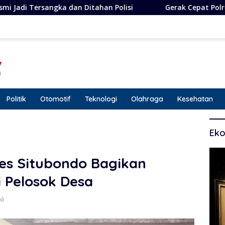
n Polisi
Gerak Cepat Polres Situbondo! Terduga Pela
Politik
Otomotif
Teknologi
Olahraga
Kesehatan
Eko
res Situbondo Bagikan
 Pelosok Desa
li