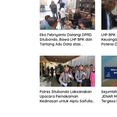
Eko Febriyanto Datangi DPRD
LHP BPK 
Situbondo, Bawa LHP BPK dan
Keuanga
Tantang Adu Data atas
Potensi 
Polemik Tiga RSUD
Terkelol
Polres Situbondo Laksanakan
Sejumlah
Upacara Pemakaman
JENAR Mi
Kedinasan untuk Aiptu Saifullah
Tergesa 
Riyadi
Tampor