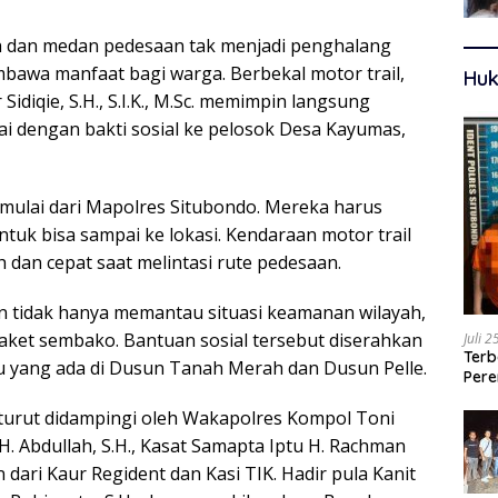
 dan medan pedesaan tak menjadi penghalang
mbawa manfaat bagi warga. Berbekal motor trail,
Huk
diqie, S.H., S.I.K., M.Sc. memimpin langsung
ai dengan bakti sosial ke pelosok Desa Kayumas,
imulai dari Mapolres Situbondo. Mereka harus
tuk bisa sampai ke lokasi. Kendaraan motor trail
ah dan cepat saat melintasi rute pedesaan.
 tidak hanya memantau situasi keamanan wilayah,
aket sembako. Bantuan sosial tersebut diserahkan
Juli 
Terb
yang ada di Dusun Tanah Merah dan Dusun Pelle.
Pere
Ters
 turut didampingi oleh Wakapolres Kompol Toni
 H. Abdullah, S.H., Kasat Samapta Iptu H. Rachman
an dari Kaur Regident dan Kasi TIK. Hadir pula Kanit