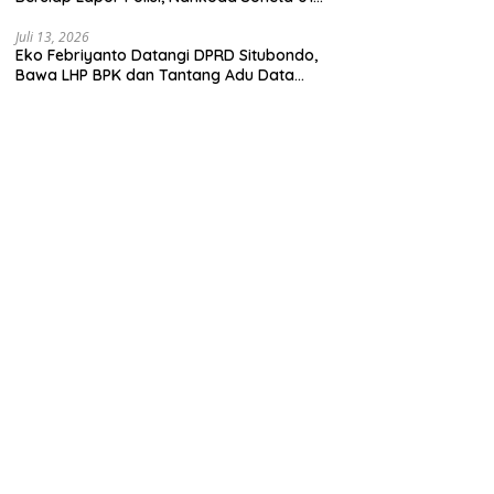
Disebut Tinggalkan Lokasi karena Kapal
Rusak
Juli 13, 2026
Eko Febriyanto Datangi DPRD Situbondo,
Bawa LHP BPK dan Tantang Adu Data
atas Polemik Tiga RSUD