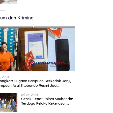
Terkelola Secara Optimal
um dan Kriminal
25, 2026
ongkar! Dugaan Penipuan Berkedok Janji,
mpuan Asal Situbondo Resmi Jadi
angka dan Ditahan Polisi
Juli 24, 2026
Gerak Cepat Polres Situbondo!
Terduga Pelaku Kekerasan
Seksual terhadap Remaja 14
Tahun Ditangkap di Rumahnya