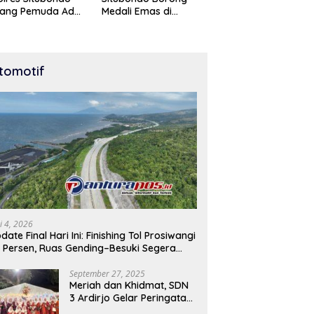
tang Pemuda Adu
Medali Emas di
t di Lomba Lari
Kejuaraan Karate Cup
Meter
Bondowoso 2025
tomotif
i 4, 2026
date Final Hari Ini: Finishing Tol Prosiwangi
 Persen, Ruas Gending–Besuki Segera
buka
September 27, 2025
Meriah dan Khidmat, SDN
3 Ardirjo Gelar Peringatan
Maulid Nabi Muhammad