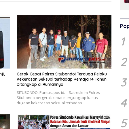
Pop
1
2
ji,
Gerak Cepat Polres Situbondo! Terduga Pelaku
3
Kekerasan Seksual terhadap Remaja 14 Tahun
Ditangkap di Rumahnya
SITUBONDO, Panturapos id. – Satreskrim Polres
n
Situbondo bergerak cepat mengungkap kasus
4
dugaan kekerasan seksual terhadap…
5