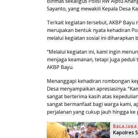
Binmas sekaligus Polisi RW Aiptu Anang
Sayanto, yang mewakili Kepala Desa K
Terkait kegiatan tersebut, AKBP Bayu m
merupakan bentuk nyata kehadiran Pol
melalui kegiatan sosial ini diharapkan
“Melalui kegiatan ini, kami ingin menu
menjaga keamanan, tetapi juga pedul
AKBP Bayu.
Menanggapi kehadiran rombongan kepol
Desa menyampaikan apresiasinya. “Ka
sangat berterima kasih atas kepedulian
sangat bermanfaat bagi warga kami, a
perjalanan yang cukup jauh hingga ke 
Baca juga
Kapolres 