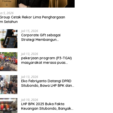
us 5, 2026
 Group Cetak Rekor Lima Penghargaan
am Setahun
Juli 15, 2026
Corporate Gift sebagai
Strategi Membangun
Hubungan Bisnis Jangka
Panjang
Juli 13, 2026
pekerjaan program (P3-TGAI)
masyarakat merasa puas
dengan hasil 50 persen
pekerjaan sementara.
Juli 13, 2026
Eko Febriyanto Datangi DPRD
Situbondo, Bawa LHP BPK dan
Tantang Adu Data atas
Polemik Tiga RSUD
Juli 10, 2026
LHP BPK 2025 Buka Fakta
Keuangan Situbondo, Banyak
Potensi Daerah Belum