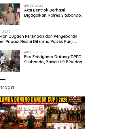
Juli 22, 2026
Aksi Bentrok Berhasil
Digagalkan, Polres Situbondo
Amankan Dua Pria Bawa Clurit
Usai Dipicu Provokasi di Media
Sosia
15, 2026
ran Dugaan Perzinaan dan Penyebaran
en Pribadi Resmi Diterima Polsek Panji,
a Hukum Minta Penanganan Profesional
Juli 13, 2026
Eko Febriyanto Datangi DPRD
Situbondo, Bawa LHP BPK dan
Tantang Adu Data atas
Polemik Tiga RSUD
hraga