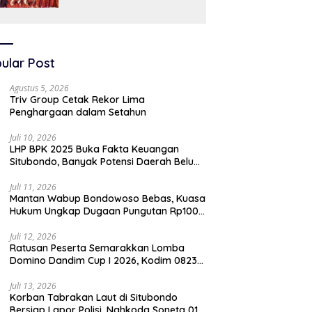
SAW
ular Post
Agustus 5, 2026
Triv Group Cetak Rekor Lima
Penghargaan dalam Setahun
Juli 10, 2026
LHP BPK 2025 Buka Fakta Keuangan
Situbondo, Banyak Potensi Daerah Belum
Terkelola Secara Optimal
Juli 11, 2026
Mantan Wabup Bondowoso Bebas, Kuasa
Hukum Ungkap Dugaan Pungutan Rp100
Juta oleh Oknum Jaksa
Juli 12, 2026
Ratusan Peserta Semarakkan Lomba
Domino Dandim Cup I 2026, Kodim 0823
Situbondo Pererat Silaturahmi dan
Dukung Penguatan Ekonomi Desa
Juli 13, 2026
Korban Tabrakan Laut di Situbondo
Bersiap Lapor Polisi, Nahkoda Soneta 01