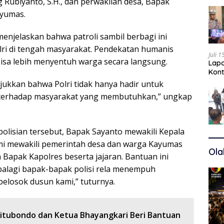
 Rubiyanto, S.H., dan perwakilan desa, Bapak
ayumas.
enjelaskan bahwa patroli sambil berbagi ini
ri di tengah masyarakat. Pendekatan humanis
Juli 
 bisa lebih menyentuh warga secara langsung.
Lapo
Kont
Kuas
njukkan bahwa Polri tidak hanya hadir untuk
i terhadap masyarakat yang membutuhkan,” ungkap
isian tersebut, Bapak Sayanto mewakili Kepala
mi mewakili pemerintah desa dan warga Kayumas
Ola
 Bapak Kapolres beserta jajaran. Bantuan ini
palagi bapak-bapak polisi rela menempuh
pelosok dusun kami,” tuturnya.
Situbondo dan Ketua Bhayangkari Beri Bantuan