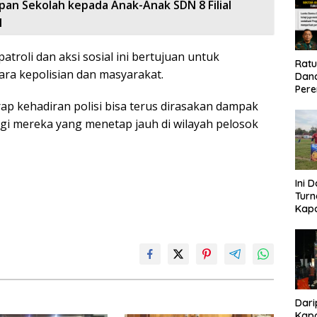
pan Sekolah kepada Anak-Anak SDN 8 Filial
l
roli dan aksi sosial ini bertujuan untuk
Rat
ra kepolisian dan masyarakat.
Dand
Pere
Eko
ap kehadiran polisi bisa terus dirasakan dampak
bagi mereka yang menetap jauh di wilayah pelosok
Ini 
Tur
Kapo
Cup 
Kel
Tah
Dari
Kapo