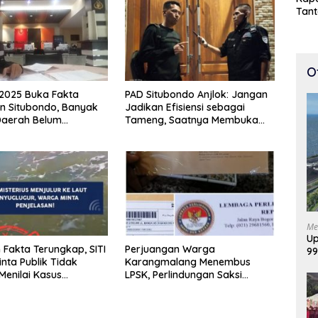
Tan
Cepa
100 
O
2025 Buka Fakta
PAD Situbondo Anjlok: Jangan
n Situbondo, Banyak
Jadikan Efisiensi sebagai
Daerah Belum
Tameng, Saatnya Membuka
a Secara Optimal
Fakta kepada Publik.
Me
Up
 Fakta Terungkap, SITI
Perjuangan Warga
99
nta Publik Tidak
Karangmalang Menembus
Di
Menilai Kasus
LPSK, Perlindungan Saksi
a
Masuki Tahap Verifikasi.