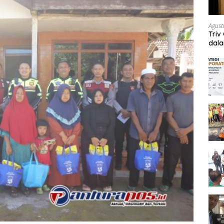
Agust
Triv
dal