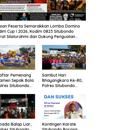
usan Peserta Semarakkan Lomba Domino
im Cup I 2026, Kodim 0823 Situbondo
rat Silaturahmi dan Dukung Penguatan
nomi Desa
Daftar Pemenang
Sambut Hari
namen Sepak Bola
Bhayangkara Ke-80,
lres Situbondo
Polres Situbondo
Tingkat SSB
Gelar Turnamen
ompok Umur 10
Sepak Bola Kapolres
un
Cup 2026
pada Balap Liar,
Kontingen Karate
lres Situbondo
Situbondo Borong