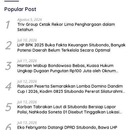
Popular Post
1
Agustus 5, 2026
Triv Group Cetak Rekor Lima Penghargaan dalam
Setahun
2
Juli 10, 2026
LHP BPK 2025 Buka Fakta Keuangan Situbondo, Banyak
Potensi Daerah Belum Terkelola Secara Optimal
3
Juli 11, 2026
Mantan Wabup Bondowoso Bebas, Kuasa Hukum
Ungkap Dugaan Pungutan Rp100 Juta oleh Oknum
Jaksa
4
Juli 12, 2026
Ratusan Peserta Semarakkan Lomba Domino Dandim
Cup I 2026, Kodim 0823 Situbondo Pererat Silaturahmi
dan Dukung Penguatan Ekonomi Desa
5
Juli 13, 2026
Korban Tabrakan Laut di Situbondo Bersiap Lapor
Polisi, Nahkoda Soneta 01 Disebut Tinggalkan Lokasi
karena Kapal Rusak
6
Juli 13, 2026
Eko Febriyanto Datangi DPRD Situbondo, Bawa LHP