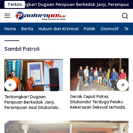
Langsung
ar! Dugaan Penipuan Berkedok Janji, Perempuan Asal Situbondo
Terkini
ke
konten
Home
Berita
Hukum dan Kriminal
Politik
Otomotif
Tekn
Sambil Patroli
Gerak Cepat Polres
Terbongkar! Dugaan
Situbondo! Terduga Pelaku
Penipuan Berkedok Janji,
Kekerasan Seksual terhadap
Perempuan Asal Situbondo
Remaja 14 Tahun Ditangkap
Resmi Jadi Tersangka dan
di Rumahnya
Ditahan Polisi