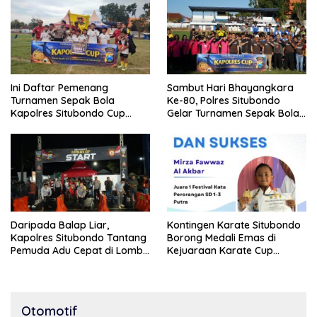
Ini Daftar Pemenang
Sambut Hari Bhayangkara
Turnamen Sepak Bola
Ke-80, Polres Situbondo
Kapolres Situbondo Cup
Gelar Turnamen Sepak Bola
Tingkat SSB Kelompok Umur
Kapolres Cup 2026
10 Tahun
Daripada Balap Liar,
Kontingen Karate Situbondo
Kapolres Situbondo Tantang
Borong Medali Emas di
Pemuda Adu Cepat di Lomba
Kejuaraan Karate Cup
Lari 100 Meter
Bondowoso 2025
Otomotif