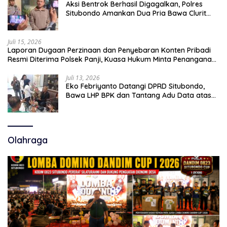
Aksi Bentrok Berhasil Digagalkan, Polres
Situbondo Amankan Dua Pria Bawa Clurit
Usai Dipicu Provokasi di Media Sosia
Juli 15, 2026
Laporan Dugaan Perzinaan dan Penyebaran Konten Pribadi
Resmi Diterima Polsek Panji, Kuasa Hukum Minta Penanganan
Profesional
Juli 13, 2026
Eko Febriyanto Datangi DPRD Situbondo,
Bawa LHP BPK dan Tantang Adu Data atas
Polemik Tiga RSUD
Olahraga