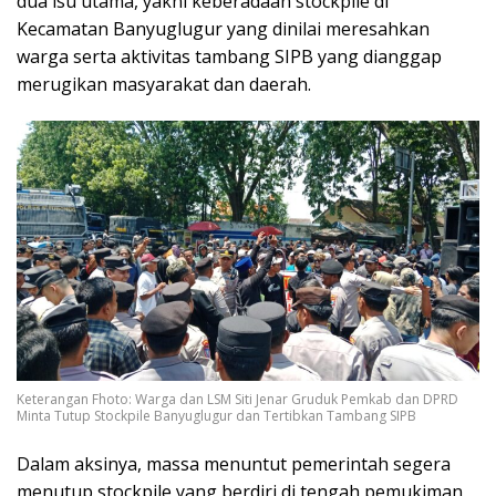
dua isu utama, yakni keberadaan stockpile di
Kecamatan Banyuglugur yang dinilai meresahkan
warga serta aktivitas tambang SIPB yang dianggap
merugikan masyarakat dan daerah.
Keterangan Fhoto: Warga dan LSM Siti Jenar Gruduk Pemkab dan DPRD
Minta Tutup Stockpile Banyuglugur dan Tertibkan Tambang SIPB
Dalam aksinya, massa menuntut pemerintah segera
menutup stockpile yang berdiri di tengah pemukiman