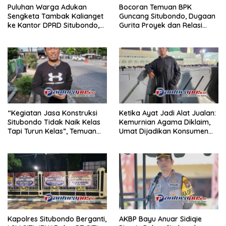
Puluhan Warga Adukan
Bocoran Temuan BPK
Sengketa Tambak Kalianget
Guncang Situbondo, Dugaan
ke Kantor DPRD Situbondo,
Gurita Proyek dan Relasi
Konflik Disebut Bertahun-
Kuasa Menguat
Tahun
“Kegiatan Jasa Konstruksi
Ketika Ayat Jadi Alat Jualan:
Situbondo Tidak Naik Kelas
Kemurnian Agama Diklaim,
Tapi Turun Kelas”, Temuan
Umat Dijadikan Konsumen
BPK Picu Kritik Tajam.Oleh
Setia.
Tokoh Anti Korupsi Situbondo
Kapolres Situbondo Berganti,
AKBP Bayu Anuar Sidiqie