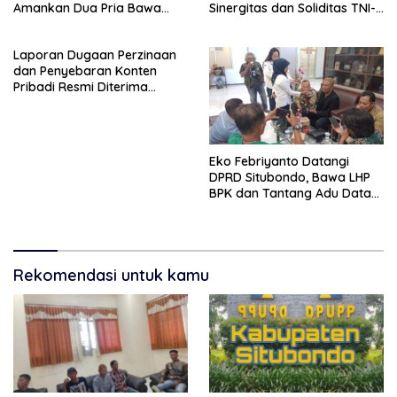
Amankan Dua Pria Bawa
Sinergitas dan Soliditas TNI-
Clurit Usai Dipicu Provokasi di
Polri Jaga Situbondo
Media Sosia
Laporan Dugaan Perzinaan
dan Penyebaran Konten
Pribadi Resmi Diterima
Polsek Panji, Kuasa Hukum
Minta Penanganan
Profesional
Eko Febriyanto Datangi
DPRD Situbondo, Bawa LHP
BPK dan Tantang Adu Data
atas Polemik Tiga RSUD
Rekomendasi untuk kamu