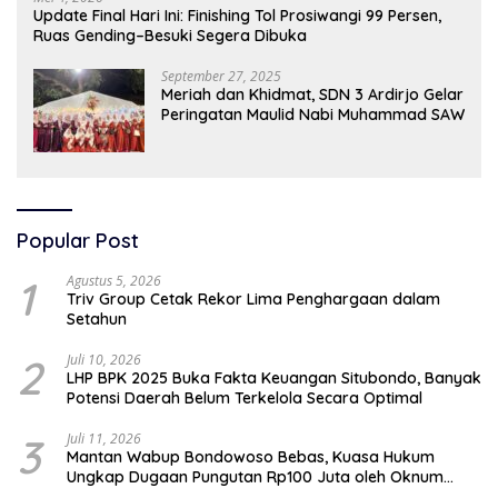
Update Final Hari Ini: Finishing Tol Prosiwangi 99 Persen,
Ruas Gending–Besuki Segera Dibuka
September 27, 2025
Meriah dan Khidmat, SDN 3 Ardirjo Gelar
Peringatan Maulid Nabi Muhammad SAW
Popular Post
1
Agustus 5, 2026
Triv Group Cetak Rekor Lima Penghargaan dalam
Setahun
2
Juli 10, 2026
LHP BPK 2025 Buka Fakta Keuangan Situbondo, Banyak
Potensi Daerah Belum Terkelola Secara Optimal
3
Juli 11, 2026
Mantan Wabup Bondowoso Bebas, Kuasa Hukum
Ungkap Dugaan Pungutan Rp100 Juta oleh Oknum
Jaksa