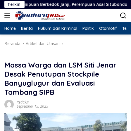
Langsung
dok Janji, Perempuan Asal Situbondo Resmi Jadi Tersangka dan
Terkini
ke
konten
Home
Berita
Hukum dan Kriminal
Politik
Otomotif
Tekn
Beranda
Artikel dan Ulasan
Massa Warga dan LSM Siti Jenar
Desak Penutupan Stockpile
Banyuglugur dan Evaluasi
Tambang SIPB
Redaksi
September 15, 2025