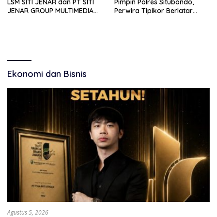
LSM SITI JENAR dan PT SITI
Pimpin Polres Situbondo,
JENAR GROUP MULTIMEDIA
Perwira Tipikor Berlatar
Sambut Hangat serta
Penugasan KPK
Titipkan Harapan Penegakan
Hukum
Ekonomi dan Bisnis
Agustus 5, 2026