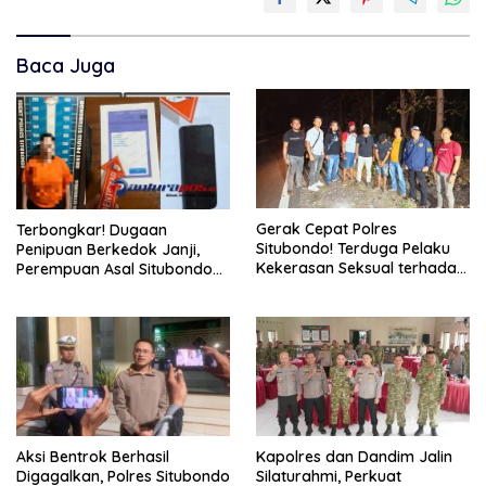
Baca Juga
Gerak Cepat Polres
Terbongkar! Dugaan
Situbondo! Terduga Pelaku
Penipuan Berkedok Janji,
Kekerasan Seksual terhadap
Perempuan Asal Situbondo
Remaja 14 Tahun Ditangkap
Resmi Jadi Tersangka dan
di Rumahnya
Ditahan Polisi
Aksi Bentrok Berhasil
Kapolres dan Dandim Jalin
Digagalkan, Polres Situbondo
Silaturahmi, Perkuat