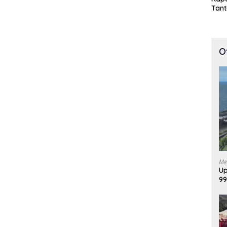
Tan
Cepa
100 
O
Me
Up
99
Di