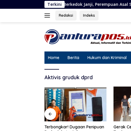
Langsung
nipuan Berkedok Janji, Perempuan Asal Situbondo Resmi Jadi T
Terkini
ke
konten
Redaksi
Indeks
Home
Berita
Hukum dan Kriminal
Aktivis gruduk dprd
Gerak Ce
Cetak Rekor Lima
Terbongkar! Dugaan Penipuan