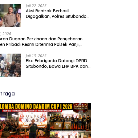
Juli 22, 2026
Aksi Bentrok Berhasil
Digagalkan, Polres Situbondo
Amankan Dua Pria Bawa Clurit
Usai Dipicu Provokasi di Media
Sosia
15, 2026
ran Dugaan Perzinaan dan Penyebaran
en Pribadi Resmi Diterima Polsek Panji,
a Hukum Minta Penanganan Profesional
Juli 13, 2026
Eko Febriyanto Datangi DPRD
Situbondo, Bawa LHP BPK dan
Tantang Adu Data atas
Polemik Tiga RSUD
hraga