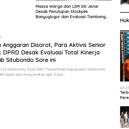
Massa Warga dan LSM Siti Jenar
Desak Penutupan Stockpile
Banyuglugur dan Evaluasi Tambang
Huk
SIPB
5
a Anggaran Disorot, Para Aktivis Senior
 DPRD Desak Evaluasi Total Kinerja
 Situbondo Sore ini
.id Situbondo, 9 Juli 2025: Pemerintah Kabupaten Situbondo
tik tajam dari masyarakat sipil. Daya…
Juli 
Terb
Pere
Ters