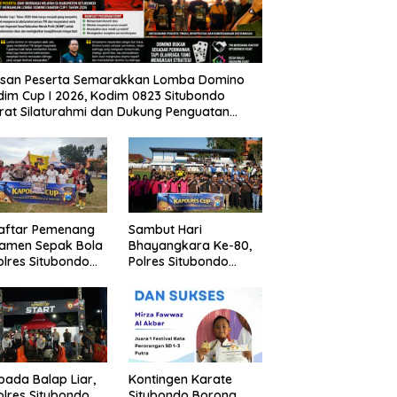
usan Peserta Semarakkan Lomba Domino
im Cup I 2026, Kodim 0823 Situbondo
rat Silaturahmi dan Dukung Penguatan
nomi Desa
Daftar Pemenang
Sambut Hari
namen Sepak Bola
Bhayangkara Ke-80,
lres Situbondo
Polres Situbondo
Tingkat SSB
Gelar Turnamen
ompok Umur 10
Sepak Bola Kapolres
un
Cup 2026
pada Balap Liar,
Kontingen Karate
lres Situbondo
Situbondo Borong