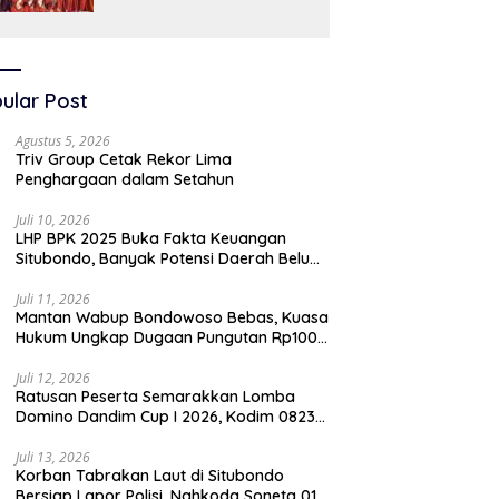
SAW
ular Post
Agustus 5, 2026
Triv Group Cetak Rekor Lima
Penghargaan dalam Setahun
Juli 10, 2026
LHP BPK 2025 Buka Fakta Keuangan
Situbondo, Banyak Potensi Daerah Belum
Terkelola Secara Optimal
Juli 11, 2026
Mantan Wabup Bondowoso Bebas, Kuasa
Hukum Ungkap Dugaan Pungutan Rp100
Juta oleh Oknum Jaksa
Juli 12, 2026
Ratusan Peserta Semarakkan Lomba
Domino Dandim Cup I 2026, Kodim 0823
Situbondo Pererat Silaturahmi dan
Dukung Penguatan Ekonomi Desa
Juli 13, 2026
Korban Tabrakan Laut di Situbondo
Bersiap Lapor Polisi, Nahkoda Soneta 01