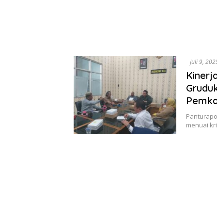
Juli 9, 202
Kinerj
Gruduk
Pemkab
Panturapos
menuai kri