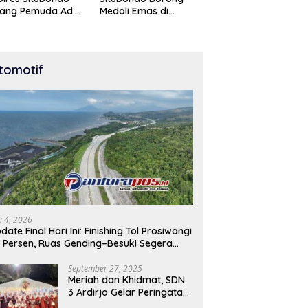
tang Pemuda Adu
Medali Emas di
t di Lomba Lari
Kejuaraan Karate Cup
Meter
Bondowoso 2025
tomotif
i 4, 2026
date Final Hari Ini: Finishing Tol Prosiwangi
 Persen, Ruas Gending–Besuki Segera
buka
September 27, 2025
Meriah dan Khidmat, SDN
3 Ardirjo Gelar Peringatan
Maulid Nabi Muhammad