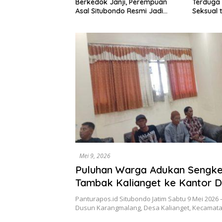
Terduga 
n dalam Setahun
Berkedok Janji, Perempuan
Seksual 
Asal Situbondo Resmi Jadi
Tahun D
Tersangka dan Ditahan Polisi
Mei 9, 2026
Puluhan Warga Adukan Sengk
Tambak Kalianget ke Kantor 
Situbondo, Konflik Disebut Ber
Panturapos.id Situbondo Jatim Sabtu 9 Mei 2026
Tahun
Dusun Karangmalang, Desa Kalianget, Kecamat