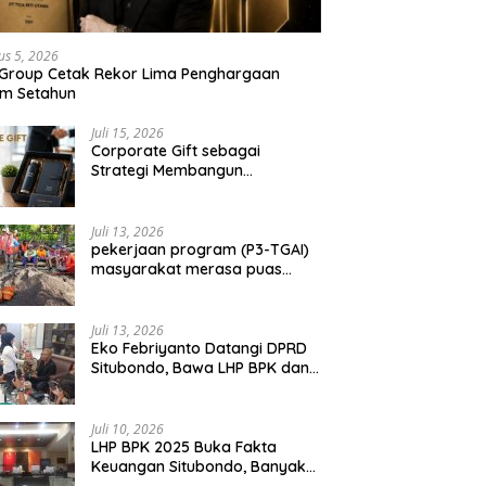
ondo Berbuah Sukses,
Silaturahmi, Perkuat Sinergitas
S
Masyayikh 2026 Berjalan
dan Soliditas TNI-Polri Jaga
H
 dengan Kehadiran
Situbondo
P
us 5, 2026
ar 100 Ribu Jamaah
 Group Cetak Rekor Lima Penghargaan
am Setahun
Juli 15, 2026
Corporate Gift sebagai
Strategi Membangun
Hubungan Bisnis Jangka
Panjang
Juli 13, 2026
pekerjaan program (P3-TGAI)
masyarakat merasa puas
dengan hasil 50 persen
pekerjaan sementara.
Juli 13, 2026
Eko Febriyanto Datangi DPRD
Situbondo, Bawa LHP BPK dan
Tantang Adu Data atas
Polemik Tiga RSUD
Juli 10, 2026
LHP BPK 2025 Buka Fakta
Keuangan Situbondo, Banyak
Potensi Daerah Belum