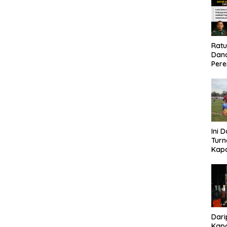
Rat
Dand
Pere
Eko
Ini 
Tur
Kapo
Cup 
Kel
Tah
Dari
Kapo