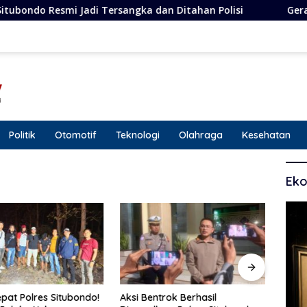
ersangka dan Ditahan Polisi
Gerak Cepat Polres Situb
Politik
Otomotif
Teknologi
Olahraga
Kesehatan
Eko
pat Polres Situbondo!
Aksi Bentrok Berhasil
Siner