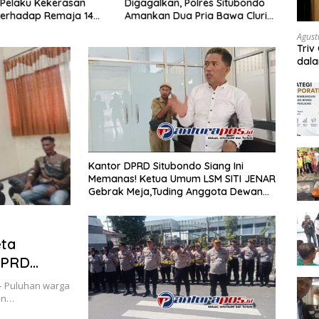
Pelaku Kekerasan
Digagalkan, Polres Situbondo
Situb
terhadap Remaja 14
Amankan Dua Pria Bawa Clurit
Haul 
itangkap di Rumahnya
Usai Dipicu Provokasi di Media
Aman
Agust
Sosia
Sekit
Triv
dal
Kantor DPRD Situbondo Siang Ini
Memanas! Ketua Umum LSM SITI JENAR
Gebrak Meja,Tuding Anggota Dewan
Lebih Bela Pengusaha Dari Pada
Masyarakat
eta
DPRD
tahun-
 – Puluhan warga
an…