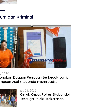
Terkelola Secara Optimal
um dan Kriminal
25, 2026
ongkar! Dugaan Penipuan Berkedok Janji,
mpuan Asal Situbondo Resmi Jadi
angka dan Ditahan Polisi
Juli 24, 2026
Gerak Cepat Polres Situbondo!
Terduga Pelaku Kekerasan
Seksual terhadap Remaja 14
Tahun Ditangkap di Rumahnya