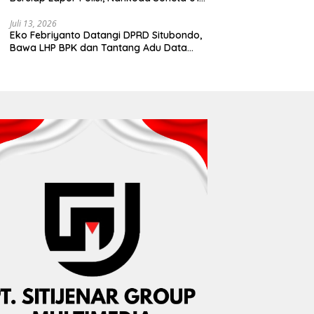
Disebut Tinggalkan Lokasi karena Kapal
Rusak
Juli 13, 2026
Eko Febriyanto Datangi DPRD Situbondo,
Bawa LHP BPK dan Tantang Adu Data
atas Polemik Tiga RSUD