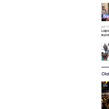
Juli 
Lapo
Kont
Kuas
Ola