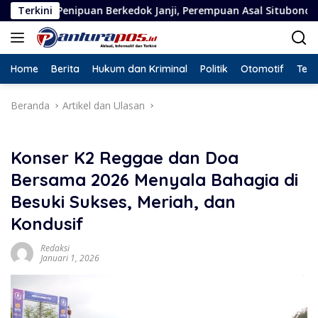
Langsung
erkedok Janji, Perempuan Asal Situbondo Resmi Jadi Tersangka
Terkini
ke
konten
Home
Berita
Hukum dan Kriminal
Politik
Otomotif
Tekn
Beranda
Artikel dan Ulasan
Konser K2 Reggae dan Doa
Bersama 2026 Menyala Bahagia di
Besuki Sukses, Meriah, dan
Kondusif
Redaksi
Januari 1, 2026