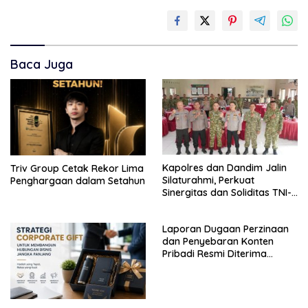
Baca Juga
Kapolres dan Dandim Jalin
Triv Group Cetak Rekor Lima
Silaturahmi, Perkuat
Penghargaan dalam Setahun
Sinergitas dan Soliditas TNI-
Polri Jaga Situbondo
Laporan Dugaan Perzinaan
dan Penyebaran Konten
Pribadi Resmi Diterima
Polsek Panji, Kuasa Hukum
Minta Penanganan
Profesional