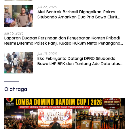
Juli 22, 2026
Aksi Bentrok Berhasil Digagalkan, Polres
Situbondo Amankan Dua Pria Bawa Clurit
Usai Dipicu Provokasi di Media Sosia
Juli 15, 2026
Laporan Dugaan Perzinaan dan Penyebaran Konten Pribadi
Resmi Diterima Polsek Panji, Kuasa Hukum Minta Penanganan
Profesional
Juli 13, 2026
Eko Febriyanto Datangi DPRD Situbondo,
Bawa LHP BPK dan Tantang Adu Data atas
Polemik Tiga RSUD
Olahraga