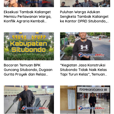
Eksekusi Tambak Kalianget
Puluhan Warga Adukan
Memicu Perlawanan Warga,
Sengketa Tambak Kalianget
Konflik Agraria Kembali
ke Kantor DPRD Situbondo,
Mengemuka
Konflik Disebut Bertahun-
Tahun
Bocoran Temuan BPK
“Kegiatan Jasa Konstruksi
Guncang Situbondo, Dugaan
Situbondo Tidak Naik Kelas
Gurita Proyek dan Relasi
Tapi Turun Kelas”, Temuan
Kuasa Menguat
BPK Picu Kritik Tajam.Oleh
Tokoh Anti Korupsi Situbondo