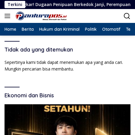
Langsung
kar! Dugaan Penipuan Berkedok Janji, Perempuan Asal Situbond
Terkini
ke
konten
Home
Berita
Hukum dan Kriminal
Politik
Otomotif
Tekn
Tidak ada yang ditemukan
Sepertinya kami tidak dapat menemukan apa yang anda cari.
Mungkin pencarian bisa membantu.
Ekonomi dan Bisnis