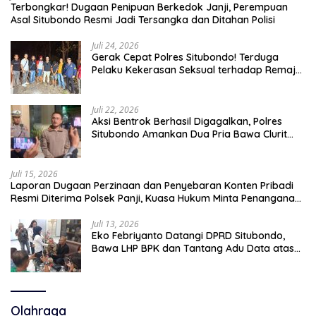
Terbongkar! Dugaan Penipuan Berkedok Janji, Perempuan
Asal Situbondo Resmi Jadi Tersangka dan Ditahan Polisi
Juli 24, 2026
Gerak Cepat Polres Situbondo! Terduga
Pelaku Kekerasan Seksual terhadap Remaja
14 Tahun Ditangkap di Rumahnya
Juli 22, 2026
Aksi Bentrok Berhasil Digagalkan, Polres
Situbondo Amankan Dua Pria Bawa Clurit
Usai Dipicu Provokasi di Media Sosia
Juli 15, 2026
Laporan Dugaan Perzinaan dan Penyebaran Konten Pribadi
Resmi Diterima Polsek Panji, Kuasa Hukum Minta Penanganan
Profesional
Juli 13, 2026
Eko Febriyanto Datangi DPRD Situbondo,
Bawa LHP BPK dan Tantang Adu Data atas
Polemik Tiga RSUD
Olahraga