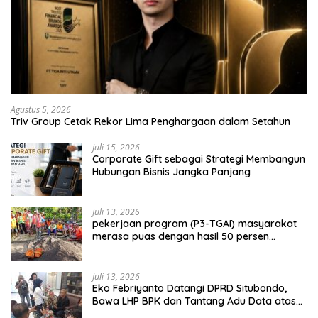
Agustus 5, 2026
Triv Group Cetak Rekor Lima Penghargaan dalam Setahun
Juli 15, 2026
Corporate Gift sebagai Strategi Membangun
Hubungan Bisnis Jangka Panjang
Juli 13, 2026
pekerjaan program (P3-TGAI) masyarakat
merasa puas dengan hasil 50 persen
pekerjaan sementara.
Juli 13, 2026
Eko Febriyanto Datangi DPRD Situbondo,
Bawa LHP BPK dan Tantang Adu Data atas
Polemik Tiga RSUD