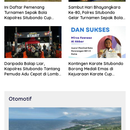
Ini Daftar Pemenang
Sambut Hari Bhayangkara
Turnamen Sepak Bola
Ke-80, Polres Situbondo
Kapolres Situbondo Cup
Gelar Turnamen Sepak Bola
Tingkat SSB Kelompok Umur
Kapolres Cup 2026
10 Tahun
Daripada Balap Liar,
Kontingen Karate Situbondo
Kapolres Situbondo Tantang
Borong Medali Emas di
Pemuda Adu Cepat di Lomba
Kejuaraan Karate Cup
Lari 100 Meter
Bondowoso 2025
Otomotif