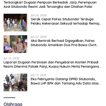
Terbongkar! Dugaan Penipuan Berkedok Janji, Perempuan
Asal Situbondo Resmi Jadi Tersangka dan Ditahan Polisi
Juli 24, 2026
Gerak Cepat Polres Situbondo! Terduga
Pelaku Kekerasan Seksual terhadap Remaja
14 Tahun Ditangkap di Rumahnya
Juli 22, 2026
Aksi Bentrok Berhasil Digagalkan, Polres
Situbondo Amankan Dua Pria Bawa Clurit
Usai Dipicu Provokasi di Media Sosia
Juli 15, 2026
Laporan Dugaan Perzinaan dan Penyebaran Konten Pribadi
Resmi Diterima Polsek Panji, Kuasa Hukum Minta Penanganan
Profesional
Juli 13, 2026
Eko Febriyanto Datangi DPRD Situbondo,
Bawa LHP BPK dan Tantang Adu Data atas
Polemik Tiga RSUD
Olahraga