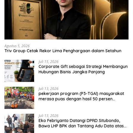
Agustus 5, 2026
Triv Group Cetak Rekor Lima Penghargaan dalam Setahun
Juli 15, 2026
Corporate Gift sebagai Strategi Membangun
Hubungan Bisnis Jangka Panjang
Juli 13, 2026
pekerjaan program (P3-TGAI) masyarakat
merasa puas dengan hasil 50 persen
pekerjaan sementara.
Juli 13, 2026
Eko Febriyanto Datangi DPRD Situbondo,
Bawa LHP BPK dan Tantang Adu Data atas
Polemik Tiga RSUD