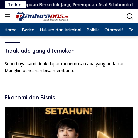
Langsung
ipuan Berkedok Janji, Perempuan Asal Situbondo Resmi Jadi Ter
Terkini
ke
konten
Home
Berita
Hukum dan Kriminal
Politik
Otomotif
Tekn
Tidak ada yang ditemukan
Sepertinya kami tidak dapat menemukan apa yang anda cari.
Mungkin pencarian bisa membantu.
Ekonomi dan Bisnis