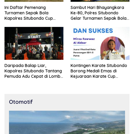
Ini Daftar Pemenang
Sambut Hari Bhayangkara
Turnamen Sepak Bola
Ke-80, Polres Situbondo
Kapolres Situbondo Cup
Gelar Turnamen Sepak Bola
Tingkat SSB Kelompok Umur
Kapolres Cup 2026
10 Tahun
Daripada Balap Liar,
Kontingen Karate Situbondo
Kapolres Situbondo Tantang
Borong Medali Emas di
Pemuda Adu Cepat di Lomba
Kejuaraan Karate Cup
Lari 100 Meter
Bondowoso 2025
Otomotif