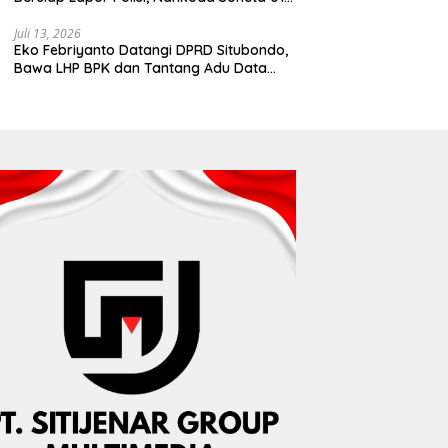
Disebut Tinggalkan Lokasi karena Kapal
Rusak
Juli 13, 2026
Eko Febriyanto Datangi DPRD Situbondo,
Bawa LHP BPK dan Tantang Adu Data
atas Polemik Tiga RSUD