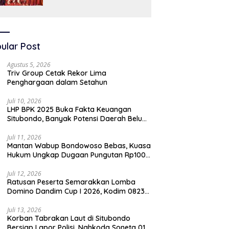
SAW
ular Post
Agustus 5, 2026
Triv Group Cetak Rekor Lima
Penghargaan dalam Setahun
Juli 10, 2026
LHP BPK 2025 Buka Fakta Keuangan
Situbondo, Banyak Potensi Daerah Belum
Terkelola Secara Optimal
Juli 11, 2026
Mantan Wabup Bondowoso Bebas, Kuasa
Hukum Ungkap Dugaan Pungutan Rp100
Juta oleh Oknum Jaksa
Juli 12, 2026
Ratusan Peserta Semarakkan Lomba
Domino Dandim Cup I 2026, Kodim 0823
Situbondo Pererat Silaturahmi dan
Dukung Penguatan Ekonomi Desa
Juli 13, 2026
Korban Tabrakan Laut di Situbondo
Bersiap Lapor Polisi, Nahkoda Soneta 01