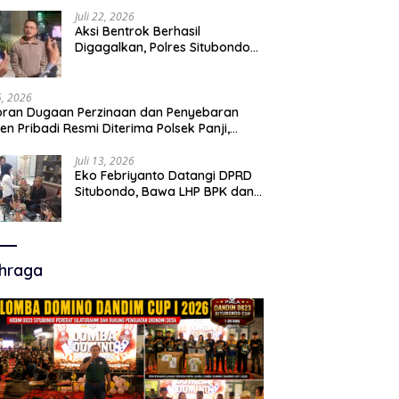
Juli 22, 2026
Aksi Bentrok Berhasil
Digagalkan, Polres Situbondo
Amankan Dua Pria Bawa Clurit
Usai Dipicu Provokasi di Media
Sosia
15, 2026
ran Dugaan Perzinaan dan Penyebaran
en Pribadi Resmi Diterima Polsek Panji,
a Hukum Minta Penanganan Profesional
Juli 13, 2026
Eko Febriyanto Datangi DPRD
Situbondo, Bawa LHP BPK dan
Tantang Adu Data atas
Polemik Tiga RSUD
hraga