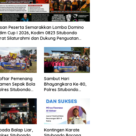
usan Peserta Semarakkan Lomba Domino
im Cup I 2026, Kodim 0823 Situbondo
rat Silaturahmi dan Dukung Penguatan
nomi Desa
Daftar Pemenang
Sambut Hari
namen Sepak Bola
Bhayangkara Ke-80,
lres Situbondo
Polres Situbondo
Tingkat SSB
Gelar Turnamen
ompok Umur 10
Sepak Bola Kapolres
un
Cup 2026
pada Balap Liar,
Kontingen Karate
lres Situbondo
Situbondo Borong