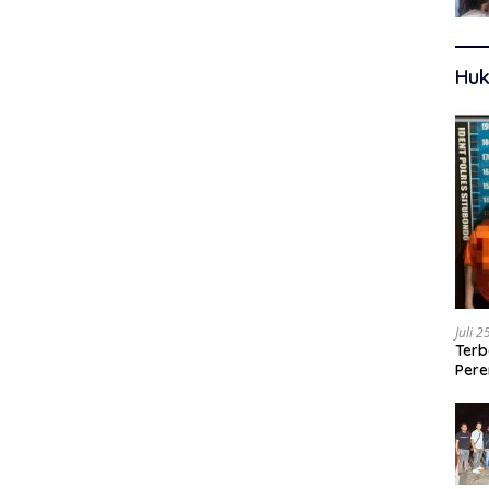
Huk
Juli 
Terb
Pere
Ters