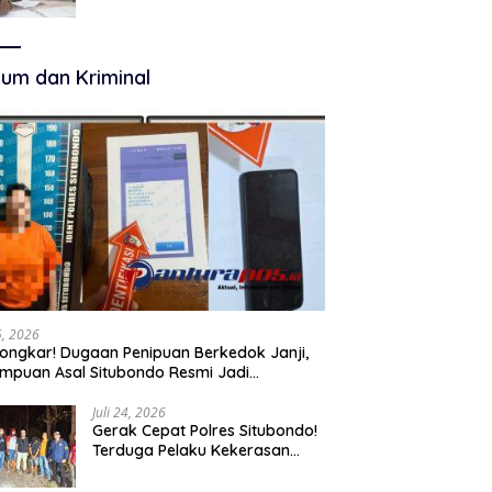
Terkelola Secara Optimal
um dan Kriminal
25, 2026
ongkar! Dugaan Penipuan Berkedok Janji,
mpuan Asal Situbondo Resmi Jadi
angka dan Ditahan Polisi
Juli 24, 2026
Gerak Cepat Polres Situbondo!
Terduga Pelaku Kekerasan
Seksual terhadap Remaja 14
Tahun Ditangkap di Rumahnya