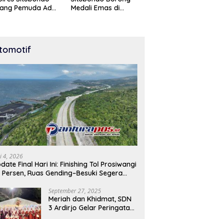
tang Pemuda Adu
Medali Emas di
t di Lomba Lari
Kejuaraan Karate Cup
Meter
Bondowoso 2025
tomotif
i 4, 2026
date Final Hari Ini: Finishing Tol Prosiwangi
 Persen, Ruas Gending–Besuki Segera
buka
September 27, 2025
Meriah dan Khidmat, SDN
3 Ardirjo Gelar Peringatan
Maulid Nabi Muhammad