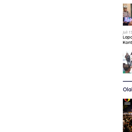
Juli 
Lapo
Kont
Kuas
Ola