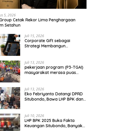
us 5, 2026
 Group Cetak Rekor Lima Penghargaan
am Setahun
Juli 15, 2026
Corporate Gift sebagai
Strategi Membangun
Hubungan Bisnis Jangka
Panjang
Juli 13, 2026
pekerjaan program (P3-TGAI)
masyarakat merasa puas
dengan hasil 50 persen
pekerjaan sementara.
Juli 13, 2026
Eko Febriyanto Datangi DPRD
Situbondo, Bawa LHP BPK dan
Tantang Adu Data atas
Polemik Tiga RSUD
Juli 10, 2026
LHP BPK 2025 Buka Fakta
Keuangan Situbondo, Banyak
Potensi Daerah Belum