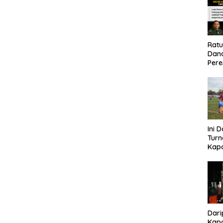
Rat
Dand
Pere
Eko
Ini 
Tur
Kapo
Cup 
Kel
Tah
Dari
Kapo