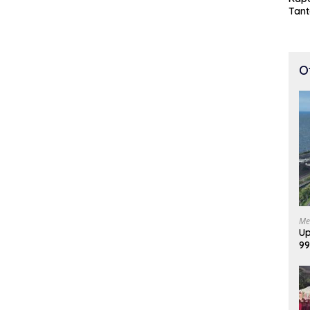
Tan
Cepa
100 
O
Me
Up
99
Di