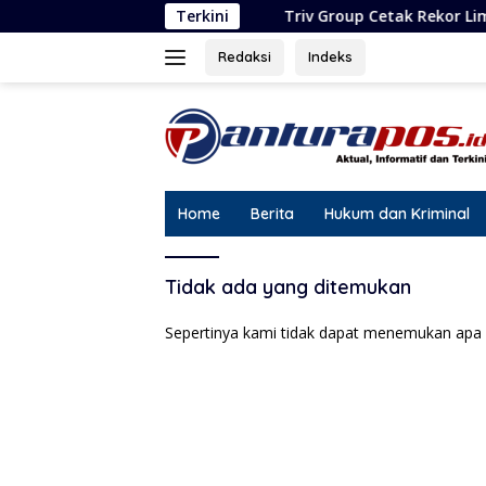
Langsung
Triv Group Cetak Rekor Lima Pengharga
Terkini
ke
konten
Redaksi
Indeks
Home
Berita
Hukum dan Kriminal
Tidak ada yang ditemukan
Sepertinya kami tidak dapat menemukan apa 