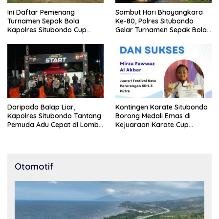
Ini Daftar Pemenang
Sambut Hari Bhayangkara
Turnamen Sepak Bola
Ke-80, Polres Situbondo
Kapolres Situbondo Cup
Gelar Turnamen Sepak Bola
Tingkat SSB Kelompok Umur
Kapolres Cup 2026
10 Tahun
Daripada Balap Liar,
Kontingen Karate Situbondo
Kapolres Situbondo Tantang
Borong Medali Emas di
Pemuda Adu Cepat di Lomba
Kejuaraan Karate Cup
Lari 100 Meter
Bondowoso 2025
Otomotif