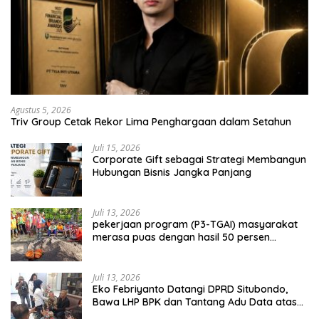
Agustus 5, 2026
Triv Group Cetak Rekor Lima Penghargaan dalam Setahun
Juli 15, 2026
Corporate Gift sebagai Strategi Membangun
Hubungan Bisnis Jangka Panjang
Juli 13, 2026
pekerjaan program (P3-TGAI) masyarakat
merasa puas dengan hasil 50 persen
pekerjaan sementara.
Juli 13, 2026
Eko Febriyanto Datangi DPRD Situbondo,
Bawa LHP BPK dan Tantang Adu Data atas
Polemik Tiga RSUD