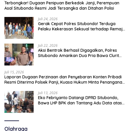
Terbongkar! Dugaan Penipuan Berkedok Janji, Perempuan
Asal Situbondo Resmi Jadi Tersangka dan Ditahan Polisi
Juli 24, 2026
Gerak Cepat Polres Situbondo! Terduga
Pelaku Kekerasan Seksual terhadap Remaja
14 Tahun Ditangkap di Rumahnya
Juli 22, 2026
Aksi Bentrok Berhasil Digagalkan, Polres
Situbondo Amankan Dua Pria Bawa Clurit
Usai Dipicu Provokasi di Media Sosia
Juli 15, 2026
Laporan Dugaan Perzinaan dan Penyebaran Konten Pribadi
Resmi Diterima Polsek Panji, Kuasa Hukum Minta Penanganan
Profesional
Juli 13, 2026
Eko Febriyanto Datangi DPRD Situbondo,
Bawa LHP BPK dan Tantang Adu Data atas
Polemik Tiga RSUD
Olahraga