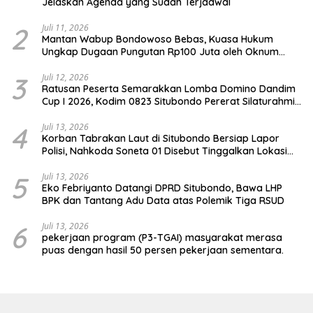
Jelaskan Agenda yang Sudah Terjadwal
2
Juli 11, 2026
Mantan Wabup Bondowoso Bebas, Kuasa Hukum
Ungkap Dugaan Pungutan Rp100 Juta oleh Oknum
Jaksa
3
Juli 12, 2026
Ratusan Peserta Semarakkan Lomba Domino Dandim
Cup I 2026, Kodim 0823 Situbondo Pererat Silaturahmi
dan Dukung Penguatan Ekonomi Desa
4
Juli 13, 2026
Korban Tabrakan Laut di Situbondo Bersiap Lapor
Polisi, Nahkoda Soneta 01 Disebut Tinggalkan Lokasi
karena Kapal Rusak
5
Juli 13, 2026
Eko Febriyanto Datangi DPRD Situbondo, Bawa LHP
BPK dan Tantang Adu Data atas Polemik Tiga RSUD
6
Juli 13, 2026
pekerjaan program (P3-TGAI) masyarakat merasa
puas dengan hasil 50 persen pekerjaan sementara.