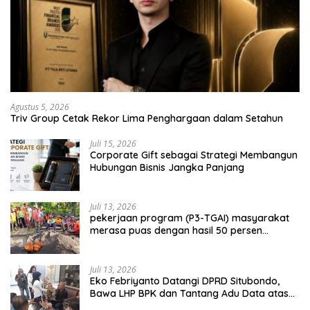
Agustus 5, 2026
Triv Group Cetak Rekor Lima Penghargaan dalam Setahun
Juli 15, 2026
Corporate Gift sebagai Strategi Membangun
Hubungan Bisnis Jangka Panjang
Juli 13, 2026
pekerjaan program (P3-TGAI) masyarakat
merasa puas dengan hasil 50 persen
pekerjaan sementara.
Juli 13, 2026
Eko Febriyanto Datangi DPRD Situbondo,
Bawa LHP BPK dan Tantang Adu Data atas
Polemik Tiga RSUD