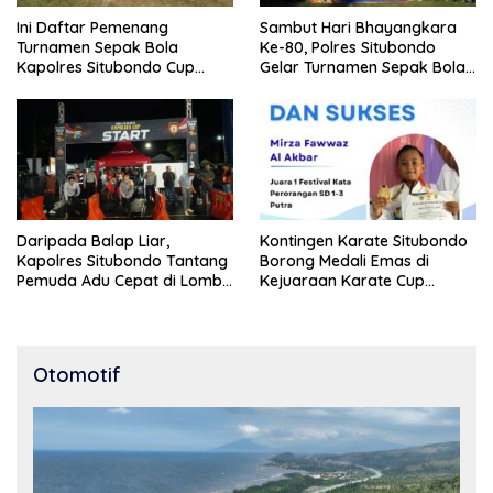
Ini Daftar Pemenang
Sambut Hari Bhayangkara
Turnamen Sepak Bola
Ke-80, Polres Situbondo
Kapolres Situbondo Cup
Gelar Turnamen Sepak Bola
Tingkat SSB Kelompok Umur
Kapolres Cup 2026
10 Tahun
Daripada Balap Liar,
Kontingen Karate Situbondo
Kapolres Situbondo Tantang
Borong Medali Emas di
Pemuda Adu Cepat di Lomba
Kejuaraan Karate Cup
Lari 100 Meter
Bondowoso 2025
Otomotif