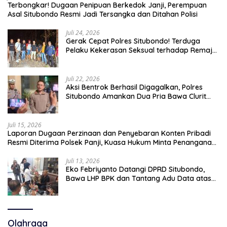
Terbongkar! Dugaan Penipuan Berkedok Janji, Perempuan
Asal Situbondo Resmi Jadi Tersangka dan Ditahan Polisi
Juli 24, 2026
Gerak Cepat Polres Situbondo! Terduga
Pelaku Kekerasan Seksual terhadap Remaja
14 Tahun Ditangkap di Rumahnya
Juli 22, 2026
Aksi Bentrok Berhasil Digagalkan, Polres
Situbondo Amankan Dua Pria Bawa Clurit
Usai Dipicu Provokasi di Media Sosia
Juli 15, 2026
Laporan Dugaan Perzinaan dan Penyebaran Konten Pribadi
Resmi Diterima Polsek Panji, Kuasa Hukum Minta Penanganan
Profesional
Juli 13, 2026
Eko Febriyanto Datangi DPRD Situbondo,
Bawa LHP BPK dan Tantang Adu Data atas
Polemik Tiga RSUD
Olahraga