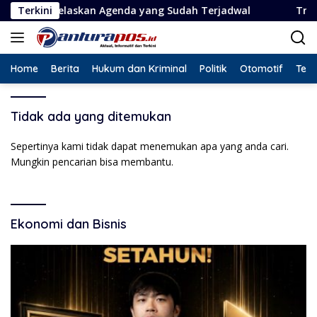
Langsung
 Jelaskan Agenda yang Sudah Terjadwal
Terkini
Triv Group Ce
ke
konten
Home
Berita
Hukum dan Kriminal
Politik
Otomotif
Tekn
Tidak ada yang ditemukan
Sepertinya kami tidak dapat menemukan apa yang anda cari.
Mungkin pencarian bisa membantu.
Ekonomi dan Bisnis