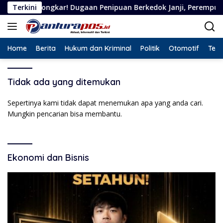
Langsung
bongkar! Dugaan Penipuan Berkedok Janji, Perempuan Asal Situ
Terkini
ke
konten
Home
Berita
Hukum dan Kriminal
Politik
Otomotif
Tekn
Tidak ada yang ditemukan
Sepertinya kami tidak dapat menemukan apa yang anda cari.
Mungkin pencarian bisa membantu.
Ekonomi dan Bisnis