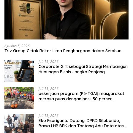
Agustus 5, 2026
Triv Group Cetak Rekor Lima Penghargaan dalam Setahun
Juli 15, 2026
Corporate Gift sebagai Strategi Membangun
Hubungan Bisnis Jangka Panjang
Juli 13, 2026
pekerjaan program (P3-TGAI) masyarakat
merasa puas dengan hasil 50 persen
pekerjaan sementara.
Juli 13, 2026
Eko Febriyanto Datangi DPRD Situbondo,
Bawa LHP BPK dan Tantang Adu Data atas
Polemik Tiga RSUD