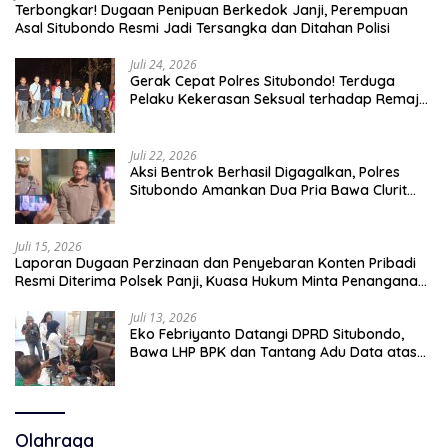
Terbongkar! Dugaan Penipuan Berkedok Janji, Perempuan
Asal Situbondo Resmi Jadi Tersangka dan Ditahan Polisi
Juli 24, 2026
Gerak Cepat Polres Situbondo! Terduga
Pelaku Kekerasan Seksual terhadap Remaja
14 Tahun Ditangkap di Rumahnya
Juli 22, 2026
Aksi Bentrok Berhasil Digagalkan, Polres
Situbondo Amankan Dua Pria Bawa Clurit
Usai Dipicu Provokasi di Media Sosia
Juli 15, 2026
Laporan Dugaan Perzinaan dan Penyebaran Konten Pribadi
Resmi Diterima Polsek Panji, Kuasa Hukum Minta Penanganan
Profesional
Juli 13, 2026
Eko Febriyanto Datangi DPRD Situbondo,
Bawa LHP BPK dan Tantang Adu Data atas
Polemik Tiga RSUD
Olahraga