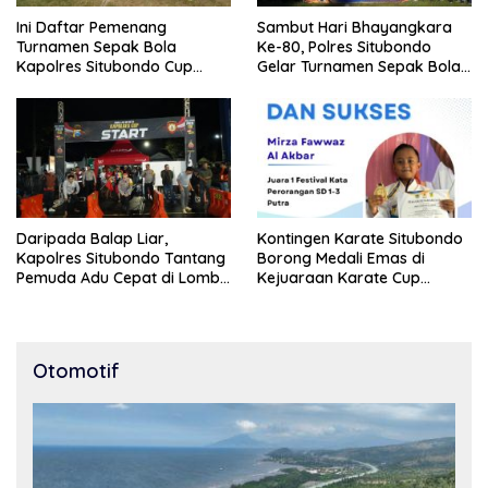
Ini Daftar Pemenang
Sambut Hari Bhayangkara
Turnamen Sepak Bola
Ke-80, Polres Situbondo
Kapolres Situbondo Cup
Gelar Turnamen Sepak Bola
Tingkat SSB Kelompok Umur
Kapolres Cup 2026
10 Tahun
Daripada Balap Liar,
Kontingen Karate Situbondo
Kapolres Situbondo Tantang
Borong Medali Emas di
Pemuda Adu Cepat di Lomba
Kejuaraan Karate Cup
Lari 100 Meter
Bondowoso 2025
Otomotif