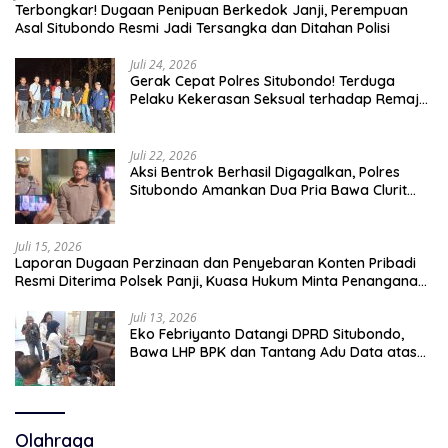
Terbongkar! Dugaan Penipuan Berkedok Janji, Perempuan
Asal Situbondo Resmi Jadi Tersangka dan Ditahan Polisi
Juli 24, 2026
Gerak Cepat Polres Situbondo! Terduga
Pelaku Kekerasan Seksual terhadap Remaja
14 Tahun Ditangkap di Rumahnya
Juli 22, 2026
Aksi Bentrok Berhasil Digagalkan, Polres
Situbondo Amankan Dua Pria Bawa Clurit
Usai Dipicu Provokasi di Media Sosia
Juli 15, 2026
Laporan Dugaan Perzinaan dan Penyebaran Konten Pribadi
Resmi Diterima Polsek Panji, Kuasa Hukum Minta Penanganan
Profesional
Juli 13, 2026
Eko Febriyanto Datangi DPRD Situbondo,
Bawa LHP BPK dan Tantang Adu Data atas
Polemik Tiga RSUD
Olahraga