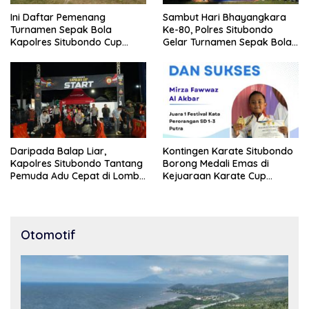
Ini Daftar Pemenang
Sambut Hari Bhayangkara
Turnamen Sepak Bola
Ke-80, Polres Situbondo
Kapolres Situbondo Cup
Gelar Turnamen Sepak Bola
Tingkat SSB Kelompok Umur
Kapolres Cup 2026
10 Tahun
Daripada Balap Liar,
Kontingen Karate Situbondo
Kapolres Situbondo Tantang
Borong Medali Emas di
Pemuda Adu Cepat di Lomba
Kejuaraan Karate Cup
Lari 100 Meter
Bondowoso 2025
Otomotif