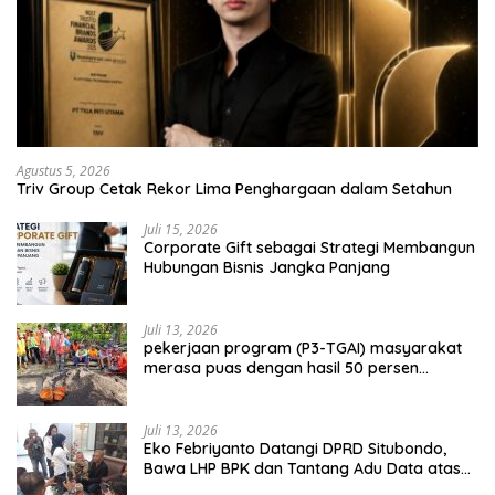
Agustus 5, 2026
Triv Group Cetak Rekor Lima Penghargaan dalam Setahun
Juli 15, 2026
Corporate Gift sebagai Strategi Membangun
Hubungan Bisnis Jangka Panjang
Juli 13, 2026
pekerjaan program (P3-TGAI) masyarakat
merasa puas dengan hasil 50 persen
pekerjaan sementara.
Juli 13, 2026
Eko Febriyanto Datangi DPRD Situbondo,
Bawa LHP BPK dan Tantang Adu Data atas
Polemik Tiga RSUD