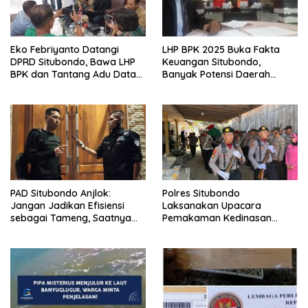
Eko Febriyanto Datangi
LHP BPK 2025 Buka Fakta
DPRD Situbondo, Bawa LHP
Keuangan Situbondo,
BPK dan Tantang Adu Data
Banyak Potensi Daerah
atas Polemik Tiga RSUD
Belum Terkelola Secara
Optimal
PAD Situbondo Anjlok:
Polres Situbondo
Jangan Jadikan Efisiensi
Laksanakan Upacara
sebagai Tameng, Saatnya
Pemakaman Kedinasan
Membuka Fakta kepada
untuk Aiptu Saifullah Riyadi
Publik.