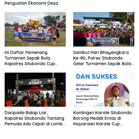
Penguatan Ekonomi Desa
Ini Daftar Pemenang
Sambut Hari Bhayangkara
Turnamen Sepak Bola
Ke-80, Polres Situbondo
Kapolres Situbondo Cup
Gelar Turnamen Sepak Bola
Tingkat SSB Kelompok Umur
Kapolres Cup 2026
10 Tahun
Daripada Balap Liar,
Kontingen Karate Situbondo
Kapolres Situbondo Tantang
Borong Medali Emas di
Pemuda Adu Cepat di Lomba
Kejuaraan Karate Cup
Lari 100 Meter
Bondowoso 2025