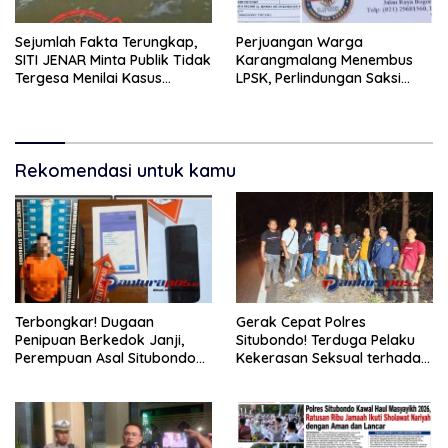
Sejumlah Fakta Terungkap,
Perjuangan Warga
SITI JENAR Minta Publik Tidak
Karangmalang Menembus
Tergesa Menilai Kasus
LPSK, Perlindungan Saksi
Tampora
Masuki Tahap Verifikasi.
Rekomendasi untuk kamu
Terbongkar! Dugaan
Gerak Cepat Polres
Penipuan Berkedok Janji,
Situbondo! Terduga Pelaku
Perempuan Asal Situbondo
Kekerasan Seksual terhadap
Resmi Jadi Tersangka dan
Remaja 14 Tahun Ditangkap
Ditahan Polisi
di Rumahnya