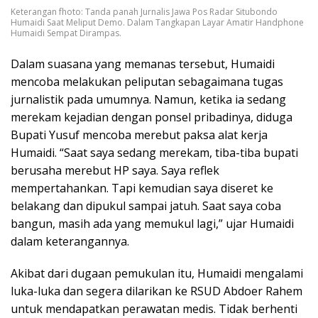
Keterangan fhoto: Tanda panah Jurnalis Jawa Pos Radar Situbondo
Humaidi Saat Meliput Demo. Dalam Tangkapan Layar Amatir Handphone
Humaidi Sempat Dirampas.
Dalam suasana yang memanas tersebut, Humaidi
mencoba melakukan peliputan sebagaimana tugas
jurnalistik pada umumnya. Namun, ketika ia sedang
merekam kejadian dengan ponsel pribadinya, diduga
Bupati Yusuf mencoba merebut paksa alat kerja
Humaidi. “Saat saya sedang merekam, tiba-tiba bupati
berusaha merebut HP saya. Saya reflek
mempertahankan. Tapi kemudian saya diseret ke
belakang dan dipukul sampai jatuh. Saat saya coba
bangun, masih ada yang memukul lagi,” ujar Humaidi
dalam keterangannya.
Akibat dari dugaan pemukulan itu, Humaidi mengalami
luka-luka dan segera dilarikan ke RSUD Abdoer Rahem
untuk mendapatkan perawatan medis. Tidak berhenti