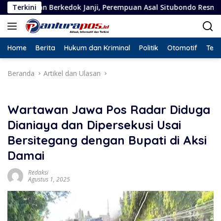
Langsung
i, Perempuan Asal Situbondo Resmi Jadi Tersangka dan Ditahan
Terkini
ke
konten
Home
Berita
Hukum dan Kriminal
Politik
Otomotif
Tekn
Beranda
Artikel dan Ulasan
Wartawan Jawa Pos Radar Diduga
Dianiaya dan Dipersekusi Usai
Bersitegang dengan Bupati di Aksi
Damai
Redaksi
Agustus 1, 2025