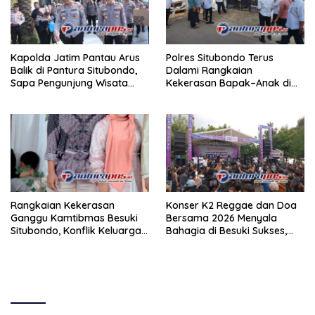
Kapolda Jatim Pantau Arus
Polres Situbondo Terus
Balik di Pantura Situbondo,
Dalami Rangkaian
Sapa Pengunjung Wisata
Kekerasan Bapak–Anak di
Utama Raya
Besuki, TKP Disisir dari Desa
ke Desa
Rangkaian Kekerasan
Konser K2 Reggae dan Doa
Ganggu Kamtibmas Besuki
Bersama 2026 Menyala
Situbondo, Konflik Keluarga
Bahagia di Besuki Sukses,
Meluas ke Warga Yang Tak
Meriah, dan Kondusif
Berdosa