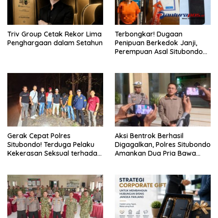
Triv Group Cetak Rekor Lima
Terbongkar! Dugaan
Penghargaan dalam Setahun
Penipuan Berkedok Janji,
Perempuan Asal Situbondo
Resmi Jadi Tersangka dan
Ditahan Polisi
Gerak Cepat Polres
Aksi Bentrok Berhasil
Situbondo! Terduga Pelaku
Digagalkan, Polres Situbondo
Kekerasan Seksual terhadap
Amankan Dua Pria Bawa
Remaja 14 Tahun Ditangkap
Clurit Usai Dipicu Provokasi di
di Rumahnya
Media Sosia