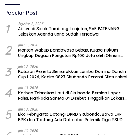
Popular Post
1
Agustus 8, 2026
Absen di Sidak Tambang Lanjutan, SAE PATENANG
Jelaskan Agenda yang Sudah Terjadwal
2
Juli 11, 2026
Mantan Wabup Bondowoso Bebas, Kuasa Hukum
Ungkap Dugaan Pungutan Rp100 Juta oleh Oknum
Jaksa
3
Juli 12, 2026
Ratusan Peserta Semarakkan Lomba Domino Dandim
Cup I 2026, Kodim 0823 Situbondo Pererat Silaturahmi
dan Dukung Penguatan Ekonomi Desa
4
Juli 13, 2026
Korban Tabrakan Laut di Situbondo Bersiap Lapor
Polisi, Nahkoda Soneta 01 Disebut Tinggalkan Lokasi
karena Kapal Rusak
5
Juli 13, 2026
Eko Febriyanto Datangi DPRD Situbondo, Bawa LHP
BPK dan Tantang Adu Data atas Polemik Tiga RSUD
Juli 13, 2026