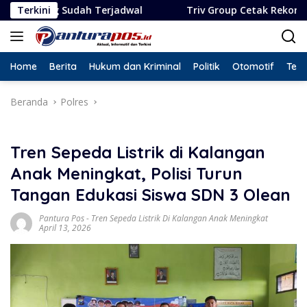
Langsung
h Terjadwal
Terkini
Triv Group Cetak Rekor Lima Penghargaan
ke
konten
Home
Berita
Hukum dan Kriminal
Politik
Otomotif
Tekn
Beranda
Polres
Tren Sepeda Listrik di Kalangan
Anak Meningkat, Polisi Turun
Tangan Edukasi Siswa SDN 3 Olean
Pantura Pos
-
Tren Sepeda Listrik Di Kalangan Anak Meningkat
April 13, 2026