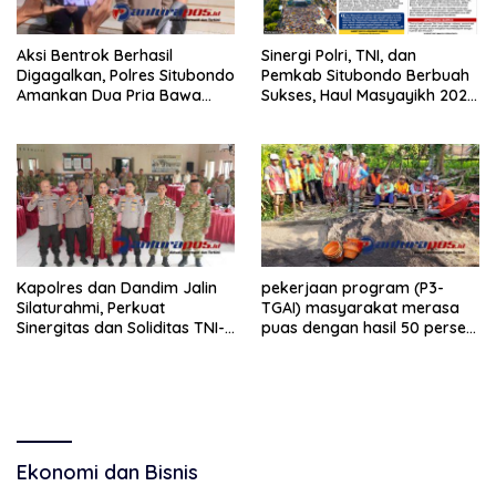
Aksi Bentrok Berhasil
Sinergi Polri, TNI, dan
Digagalkan, Polres Situbondo
Pemkab Situbondo Berbuah
Amankan Dua Pria Bawa
Sukses, Haul Masyayikh 2026
Clurit Usai Dipicu Provokasi di
Berjalan Aman dengan
Media Sosia
Kehadiran Sekitar 100 Ribu
Jamaah
Kapolres dan Dandim Jalin
pekerjaan program (P3-
Silaturahmi, Perkuat
TGAI) masyarakat merasa
Sinergitas dan Soliditas TNI-
puas dengan hasil 50 persen
Polri Jaga Situbondo
pekerjaan sementara.
Ekonomi dan Bisnis