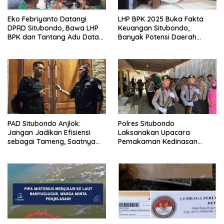
Eko Febriyanto Datangi
LHP BPK 2025 Buka Fakta
DPRD Situbondo, Bawa LHP
Keuangan Situbondo,
BPK dan Tantang Adu Data
Banyak Potensi Daerah
atas Polemik Tiga RSUD
Belum Terkelola Secara
Optimal
PAD Situbondo Anjlok:
Polres Situbondo
Jangan Jadikan Efisiensi
Laksanakan Upacara
sebagai Tameng, Saatnya
Pemakaman Kedinasan
Membuka Fakta kepada
untuk Aiptu Saifullah Riyadi
Publik.