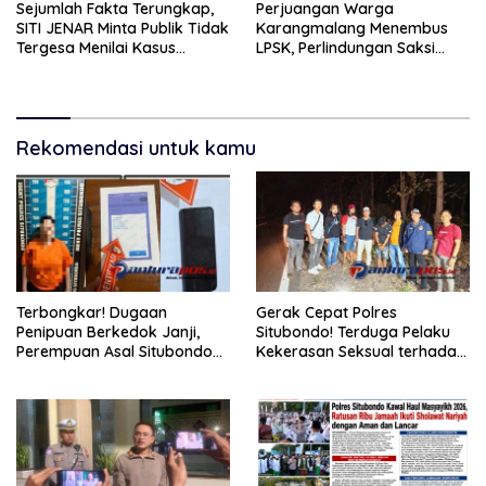
Sejumlah Fakta Terungkap,
Perjuangan Warga
SITI JENAR Minta Publik Tidak
Karangmalang Menembus
Tergesa Menilai Kasus
LPSK, Perlindungan Saksi
Tampora
Masuki Tahap Verifikasi.
Rekomendasi untuk kamu
Terbongkar! Dugaan
Gerak Cepat Polres
Penipuan Berkedok Janji,
Situbondo! Terduga Pelaku
Perempuan Asal Situbondo
Kekerasan Seksual terhadap
Resmi Jadi Tersangka dan
Remaja 14 Tahun Ditangkap
Ditahan Polisi
di Rumahnya