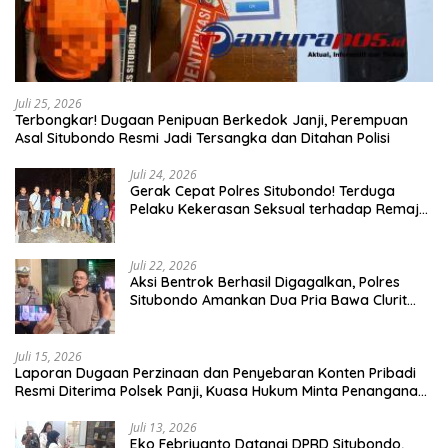
Juli 25, 2026
Terbongkar! Dugaan Penipuan Berkedok Janji, Perempuan
Asal Situbondo Resmi Jadi Tersangka dan Ditahan Polisi
Juli 24, 2026
Gerak Cepat Polres Situbondo! Terduga
Pelaku Kekerasan Seksual terhadap Remaja
14 Tahun Ditangkap di Rumahnya
Juli 22, 2026
Aksi Bentrok Berhasil Digagalkan, Polres
Situbondo Amankan Dua Pria Bawa Clurit
Usai Dipicu Provokasi di Media Sosia
Juli 15, 2026
Laporan Dugaan Perzinaan dan Penyebaran Konten Pribadi
Resmi Diterima Polsek Panji, Kuasa Hukum Minta Penanganan
Profesional
Juli 13, 2026
Eko Febriyanto Datangi DPRD Situbondo,