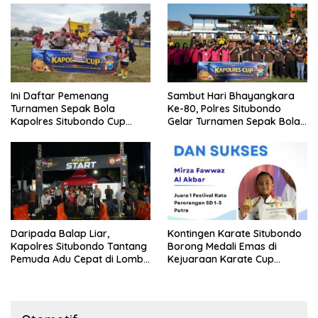
Ini Daftar Pemenang
Sambut Hari Bhayangkara
Turnamen Sepak Bola
Ke-80, Polres Situbondo
Kapolres Situbondo Cup
Gelar Turnamen Sepak Bola
Tingkat SSB Kelompok Umur
Kapolres Cup 2026
10 Tahun
Daripada Balap Liar,
Kontingen Karate Situbondo
Kapolres Situbondo Tantang
Borong Medali Emas di
Pemuda Adu Cepat di Lomba
Kejuaraan Karate Cup
Lari 100 Meter
Bondowoso 2025