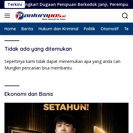
Langsung
ngkar! Dugaan Penipuan Berkedok Janji, Perempuan Asal Situbo
Terkini
ke
konten
Home
Berita
Hukum dan Kriminal
Politik
Otomotif
Tekn
Tidak ada yang ditemukan
Sepertinya kami tidak dapat menemukan apa yang anda cari.
Mungkin pencarian bisa membantu.
Ekonomi dan Bisnis