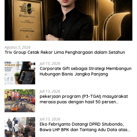
Agustus 5, 2026
Triv Group Cetak Rekor Lima Penghargaan dalam Setahun
Juli 15, 2026
Corporate Gift sebagai Strategi Membangun
Hubungan Bisnis Jangka Panjang
Juli 13, 2026
pekerjaan program (P3-TGAI) masyarakat
merasa puas dengan hasil 50 persen
pekerjaan sementara.
Juli 13, 2026
Eko Febriyanto Datangi DPRD Situbondo,
Bawa LHP BPK dan Tantang Adu Data atas
Polemik Tiga RSUD