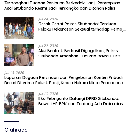
Terbongkar! Dugaan Penipuan Berkedok Janji, Perempuan
Asal Situbondo Resmi Jadi Tersangka dan Ditahan Polisi
Juli 24, 2026
Gerak Cepat Polres Situbondo! Terduga
Pelaku Kekerasan Seksual terhadap Remaja
14 Tahun Ditangkap di Rumahnya
Juli 22, 2026
Aksi Bentrok Berhasil Digagalkan, Polres
Situbondo Amankan Dua Pria Bawa Clurit
Usai Dipicu Provokasi di Media Sosia
Juli 15, 2026
Laporan Dugaan Perzinaan dan Penyebaran Konten Pribadi
Resmi Diterima Polsek Panji, Kuasa Hukum Minta Penanganan
Profesional
Juli 13, 2026
Eko Febriyanto Datangi DPRD Situbondo,
Bawa LHP BPK dan Tantang Adu Data atas
Polemik Tiga RSUD
Olahraga