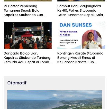
Ini Daftar Pemenang
Sambut Hari Bhayangkara
Turnamen Sepak Bola
Ke-80, Polres Situbondo
Kapolres Situbondo Cup
Gelar Turnamen Sepak Bola
Tingkat SSB Kelompok Umur
Kapolres Cup 2026
10 Tahun
Daripada Balap Liar,
Kontingen Karate Situbondo
Kapolres Situbondo Tantang
Borong Medali Emas di
Pemuda Adu Cepat di Lomba
Kejuaraan Karate Cup
Lari 100 Meter
Bondowoso 2025
Otomotif