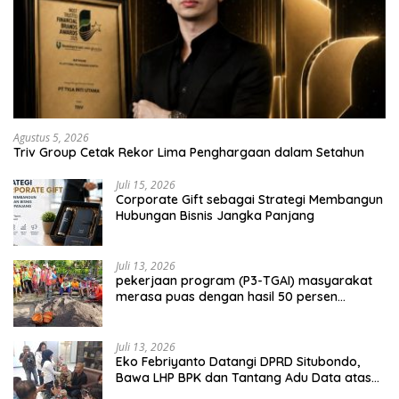
Agustus 5, 2026
Triv Group Cetak Rekor Lima Penghargaan dalam Setahun
Juli 15, 2026
Corporate Gift sebagai Strategi Membangun
Hubungan Bisnis Jangka Panjang
Juli 13, 2026
pekerjaan program (P3-TGAI) masyarakat
merasa puas dengan hasil 50 persen
pekerjaan sementara.
Juli 13, 2026
Eko Febriyanto Datangi DPRD Situbondo,
Bawa LHP BPK dan Tantang Adu Data atas
Polemik Tiga RSUD