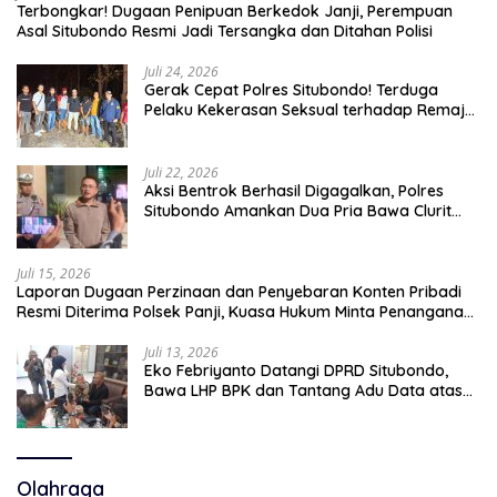
Terbongkar! Dugaan Penipuan Berkedok Janji, Perempuan
Asal Situbondo Resmi Jadi Tersangka dan Ditahan Polisi
Juli 24, 2026
Gerak Cepat Polres Situbondo! Terduga
Pelaku Kekerasan Seksual terhadap Remaja
14 Tahun Ditangkap di Rumahnya
Juli 22, 2026
Aksi Bentrok Berhasil Digagalkan, Polres
Situbondo Amankan Dua Pria Bawa Clurit
Usai Dipicu Provokasi di Media Sosia
Juli 15, 2026
Laporan Dugaan Perzinaan dan Penyebaran Konten Pribadi
Resmi Diterima Polsek Panji, Kuasa Hukum Minta Penanganan
Profesional
Juli 13, 2026
Eko Febriyanto Datangi DPRD Situbondo,
Bawa LHP BPK dan Tantang Adu Data atas
Polemik Tiga RSUD
Olahraga