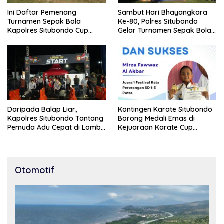
Ini Daftar Pemenang
Sambut Hari Bhayangkara
Turnamen Sepak Bola
Ke-80, Polres Situbondo
Kapolres Situbondo Cup
Gelar Turnamen Sepak Bola
Tingkat SSB Kelompok Umur
Kapolres Cup 2026
10 Tahun
Daripada Balap Liar,
Kontingen Karate Situbondo
Kapolres Situbondo Tantang
Borong Medali Emas di
Pemuda Adu Cepat di Lomba
Kejuaraan Karate Cup
Lari 100 Meter
Bondowoso 2025
Otomotif