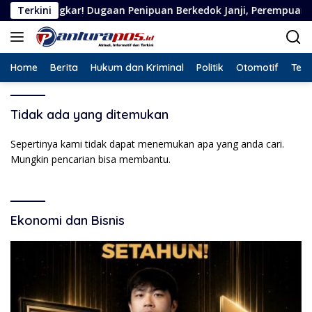
Langsung
ngkar! Dugaan Penipuan Berkedok Janji, Perempuan Asal Situbo
Terkini
ke
konten
Home
Berita
Hukum dan Kriminal
Politik
Otomotif
Tekn
Tidak ada yang ditemukan
Sepertinya kami tidak dapat menemukan apa yang anda cari.
Mungkin pencarian bisa membantu.
Ekonomi dan Bisnis