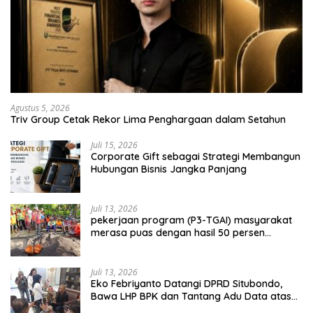
Agustus 5, 2026
Triv Group Cetak Rekor Lima Penghargaan dalam Setahun
Juli 15, 2026
Corporate Gift sebagai Strategi Membangun
Hubungan Bisnis Jangka Panjang
Juli 13, 2026
pekerjaan program (P3-TGAI) masyarakat
merasa puas dengan hasil 50 persen
pekerjaan sementara.
Juli 13, 2026
Eko Febriyanto Datangi DPRD Situbondo,
Bawa LHP BPK dan Tantang Adu Data atas
Polemik Tiga RSUD