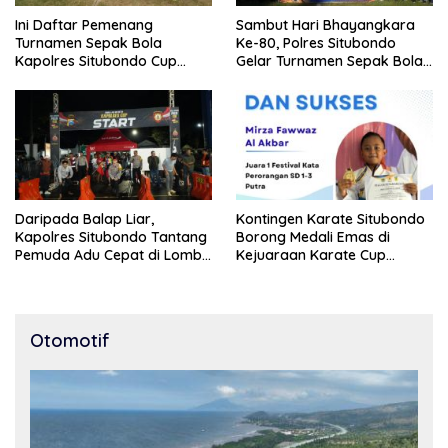
Ini Daftar Pemenang
Sambut Hari Bhayangkara
Turnamen Sepak Bola
Ke-80, Polres Situbondo
Kapolres Situbondo Cup
Gelar Turnamen Sepak Bola
Tingkat SSB Kelompok Umur
Kapolres Cup 2026
10 Tahun
Daripada Balap Liar,
Kontingen Karate Situbondo
Kapolres Situbondo Tantang
Borong Medali Emas di
Pemuda Adu Cepat di Lomba
Kejuaraan Karate Cup
Lari 100 Meter
Bondowoso 2025
Otomotif