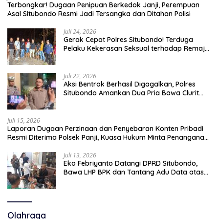
Terbongkar! Dugaan Penipuan Berkedok Janji, Perempuan
Asal Situbondo Resmi Jadi Tersangka dan Ditahan Polisi
Juli 24, 2026
Gerak Cepat Polres Situbondo! Terduga
Pelaku Kekerasan Seksual terhadap Remaja
14 Tahun Ditangkap di Rumahnya
Juli 22, 2026
Aksi Bentrok Berhasil Digagalkan, Polres
Situbondo Amankan Dua Pria Bawa Clurit
Usai Dipicu Provokasi di Media Sosia
Juli 15, 2026
Laporan Dugaan Perzinaan dan Penyebaran Konten Pribadi
Resmi Diterima Polsek Panji, Kuasa Hukum Minta Penanganan
Profesional
Juli 13, 2026
Eko Febriyanto Datangi DPRD Situbondo,
Bawa LHP BPK dan Tantang Adu Data atas
Polemik Tiga RSUD
Olahraga