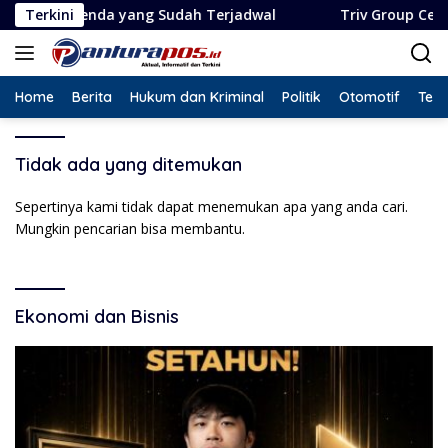
Langsung
genda yang Sudah Terjadwal
Terkini
Triv Group Cetak Rekor 
ke
konten
Home
Berita
Hukum dan Kriminal
Politik
Otomotif
Tekn
Tidak ada yang ditemukan
Sepertinya kami tidak dapat menemukan apa yang anda cari.
Mungkin pencarian bisa membantu.
Ekonomi dan Bisnis