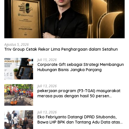
Agustus 5, 2026
Triv Group Cetak Rekor Lima Penghargaan dalam Setahun
Juli 15, 2026
Corporate Gift sebagai Strategi Membangun
Hubungan Bisnis Jangka Panjang
Juli 13, 2026
pekerjaan program (P3-TGAI) masyarakat
merasa puas dengan hasil 50 persen
pekerjaan sementara.
Juli 13, 2026
Eko Febriyanto Datangi DPRD Situbondo,
Bawa LHP BPK dan Tantang Adu Data atas
Polemik Tiga RSUD