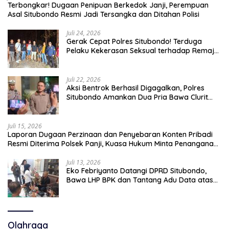
Terbongkar! Dugaan Penipuan Berkedok Janji, Perempuan
Asal Situbondo Resmi Jadi Tersangka dan Ditahan Polisi
Juli 24, 2026
Gerak Cepat Polres Situbondo! Terduga
Pelaku Kekerasan Seksual terhadap Remaja
14 Tahun Ditangkap di Rumahnya
Juli 22, 2026
Aksi Bentrok Berhasil Digagalkan, Polres
Situbondo Amankan Dua Pria Bawa Clurit
Usai Dipicu Provokasi di Media Sosia
Juli 15, 2026
Laporan Dugaan Perzinaan dan Penyebaran Konten Pribadi
Resmi Diterima Polsek Panji, Kuasa Hukum Minta Penanganan
Profesional
Juli 13, 2026
Eko Febriyanto Datangi DPRD Situbondo,
Bawa LHP BPK dan Tantang Adu Data atas
Polemik Tiga RSUD
Olahraga