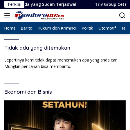
Langsung
enda yang Sudah Terjadwal
Terkini
Triv Group Cetak Rekor L
ke
konten
Home
Berita
Hukum dan Kriminal
Politik
Otomotif
Tekn
Tidak ada yang ditemukan
Sepertinya kami tidak dapat menemukan apa yang anda cari.
Mungkin pencarian bisa membantu.
Ekonomi dan Bisnis