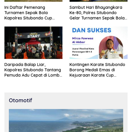
Ini Daftar Pemenang
Sambut Hari Bhayangkara
Turnamen Sepak Bola
Ke-80, Polres Situbondo
Kapolres Situbondo Cup
Gelar Turnamen Sepak Bola
Tingkat SSB Kelompok Umur
Kapolres Cup 2026
10 Tahun
Daripada Balap Liar,
Kontingen Karate Situbondo
Kapolres Situbondo Tantang
Borong Medali Emas di
Pemuda Adu Cepat di Lomba
Kejuaraan Karate Cup
Lari 100 Meter
Bondowoso 2025
Otomotif