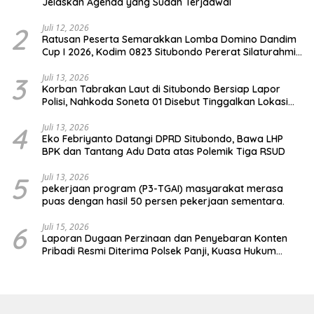
Jelaskan Agenda yang Sudah Terjadwal
2
Juli 12, 2026
Ratusan Peserta Semarakkan Lomba Domino Dandim
Cup I 2026, Kodim 0823 Situbondo Pererat Silaturahmi
dan Dukung Penguatan Ekonomi Desa
3
Juli 13, 2026
Korban Tabrakan Laut di Situbondo Bersiap Lapor
Polisi, Nahkoda Soneta 01 Disebut Tinggalkan Lokasi
karena Kapal Rusak
4
Juli 13, 2026
Eko Febriyanto Datangi DPRD Situbondo, Bawa LHP
BPK dan Tantang Adu Data atas Polemik Tiga RSUD
5
Juli 13, 2026
pekerjaan program (P3-TGAI) masyarakat merasa
puas dengan hasil 50 persen pekerjaan sementara.
6
Juli 15, 2026
Laporan Dugaan Perzinaan dan Penyebaran Konten
Pribadi Resmi Diterima Polsek Panji, Kuasa Hukum
Minta Penanganan Profesional