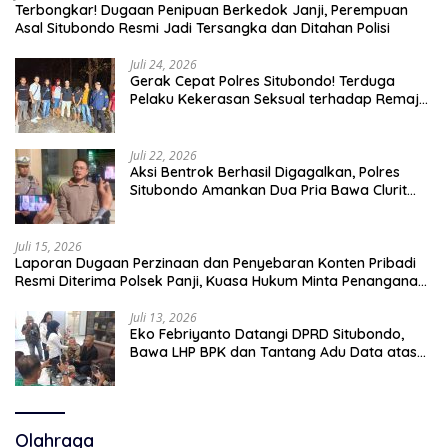
Terbongkar! Dugaan Penipuan Berkedok Janji, Perempuan
Asal Situbondo Resmi Jadi Tersangka dan Ditahan Polisi
Juli 24, 2026
Gerak Cepat Polres Situbondo! Terduga
Pelaku Kekerasan Seksual terhadap Remaja
14 Tahun Ditangkap di Rumahnya
Juli 22, 2026
Aksi Bentrok Berhasil Digagalkan, Polres
Situbondo Amankan Dua Pria Bawa Clurit
Usai Dipicu Provokasi di Media Sosia
Juli 15, 2026
Laporan Dugaan Perzinaan dan Penyebaran Konten Pribadi
Resmi Diterima Polsek Panji, Kuasa Hukum Minta Penanganan
Profesional
Juli 13, 2026
Eko Febriyanto Datangi DPRD Situbondo,
Bawa LHP BPK dan Tantang Adu Data atas
Polemik Tiga RSUD
Olahraga