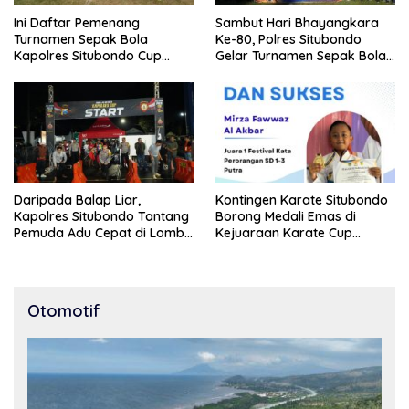
Ini Daftar Pemenang
Sambut Hari Bhayangkara
Turnamen Sepak Bola
Ke-80, Polres Situbondo
Kapolres Situbondo Cup
Gelar Turnamen Sepak Bola
Tingkat SSB Kelompok Umur
Kapolres Cup 2026
10 Tahun
Daripada Balap Liar,
Kontingen Karate Situbondo
Kapolres Situbondo Tantang
Borong Medali Emas di
Pemuda Adu Cepat di Lomba
Kejuaraan Karate Cup
Lari 100 Meter
Bondowoso 2025
Otomotif