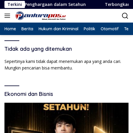
Langsung
ma Penghargaan dalam Setahun
Terkini
Terbongkar! Dugaan Pen
ke
konten
Home
Berita
Hukum dan Kriminal
Politik
Otomotif
Tekn
Tidak ada yang ditemukan
Sepertinya kami tidak dapat menemukan apa yang anda cari.
Mungkin pencarian bisa membantu.
Ekonomi dan Bisnis