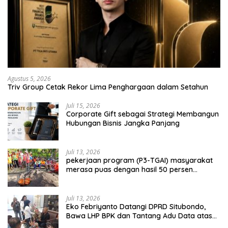
Agustus 5, 2026
Triv Group Cetak Rekor Lima Penghargaan dalam Setahun
Juli 15, 2026
Corporate Gift sebagai Strategi Membangun
Hubungan Bisnis Jangka Panjang
Juli 13, 2026
pekerjaan program (P3-TGAI) masyarakat
merasa puas dengan hasil 50 persen
pekerjaan sementara.
Juli 13, 2026
Eko Febriyanto Datangi DPRD Situbondo,
Bawa LHP BPK dan Tantang Adu Data atas
Polemik Tiga RSUD