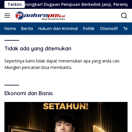
Langsung
rbongkar! Dugaan Penipuan Berkedok Janji, Perempuan Asal Sit
Terkini
ke
konten
Home
Berita
Hukum dan Kriminal
Politik
Otomotif
Tekn
Tidak ada yang ditemukan
Sepertinya kami tidak dapat menemukan apa yang anda cari.
Mungkin pencarian bisa membantu.
Ekonomi dan Bisnis