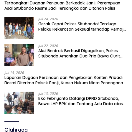
Terbongkar! Dugaan Penipuan Berkedok Janji, Perempuan
Asal Situbondo Resmi Jadi Tersangka dan Ditahan Polisi
Juli 24, 2026
Gerak Cepat Polres Situbondo! Terduga
Pelaku Kekerasan Seksual terhadap Remaja
14 Tahun Ditangkap di Rumahnya
Juli 22, 2026
Aksi Bentrok Berhasil Digagalkan, Polres
Situbondo Amankan Dua Pria Bawa Clurit
Usai Dipicu Provokasi di Media Sosia
Juli 15, 2026
Laporan Dugaan Perzinaan dan Penyebaran Konten Pribadi
Resmi Diterima Polsek Panji, Kuasa Hukum Minta Penanganan
Profesional
Juli 13, 2026
Eko Febriyanto Datangi DPRD Situbondo,
Bawa LHP BPK dan Tantang Adu Data atas
Polemik Tiga RSUD
Olahraga