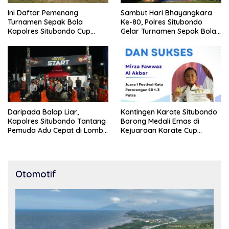
Ini Daftar Pemenang
Sambut Hari Bhayangkara
Turnamen Sepak Bola
Ke-80, Polres Situbondo
Kapolres Situbondo Cup
Gelar Turnamen Sepak Bola
Tingkat SSB Kelompok Umur
Kapolres Cup 2026
10 Tahun
Daripada Balap Liar,
Kontingen Karate Situbondo
Kapolres Situbondo Tantang
Borong Medali Emas di
Pemuda Adu Cepat di Lomba
Kejuaraan Karate Cup
Lari 100 Meter
Bondowoso 2025
Otomotif