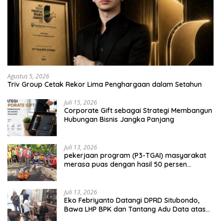
Agustus 5, 2026
Triv Group Cetak Rekor Lima Penghargaan dalam Setahun
Juli 15, 2026
Corporate Gift sebagai Strategi Membangun
Hubungan Bisnis Jangka Panjang
Juli 13, 2026
pekerjaan program (P3-TGAI) masyarakat
merasa puas dengan hasil 50 persen
pekerjaan sementara.
Juli 13, 2026
Eko Febriyanto Datangi DPRD Situbondo,
Bawa LHP BPK dan Tantang Adu Data atas
Polemik Tiga RSUD