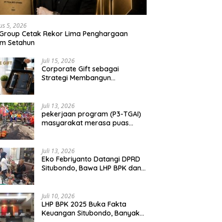
us 5, 2026
 Group Cetak Rekor Lima Penghargaan
am Setahun
Juli 15, 2026
Corporate Gift sebagai
Strategi Membangun
Hubungan Bisnis Jangka
Panjang
Juli 13, 2026
pekerjaan program (P3-TGAI)
masyarakat merasa puas
dengan hasil 50 persen
pekerjaan sementara.
Juli 13, 2026
Eko Febriyanto Datangi DPRD
Situbondo, Bawa LHP BPK dan
Tantang Adu Data atas
Polemik Tiga RSUD
Juli 10, 2026
LHP BPK 2025 Buka Fakta
Keuangan Situbondo, Banyak
Potensi Daerah Belum