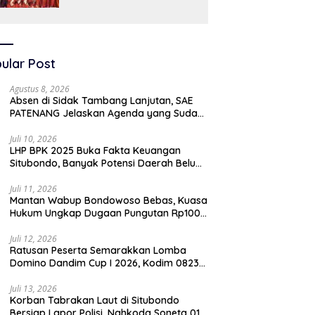
SAW
ular Post
Agustus 8, 2026
Absen di Sidak Tambang Lanjutan, SAE
PATENANG Jelaskan Agenda yang Sudah
Terjadwal
Juli 10, 2026
LHP BPK 2025 Buka Fakta Keuangan
Situbondo, Banyak Potensi Daerah Belum
Terkelola Secara Optimal
Juli 11, 2026
Mantan Wabup Bondowoso Bebas, Kuasa
Hukum Ungkap Dugaan Pungutan Rp100
Juta oleh Oknum Jaksa
Juli 12, 2026
Ratusan Peserta Semarakkan Lomba
Domino Dandim Cup I 2026, Kodim 0823
Situbondo Pererat Silaturahmi dan
Dukung Penguatan Ekonomi Desa
Juli 13, 2026
Korban Tabrakan Laut di Situbondo
Bersiap Lapor Polisi, Nahkoda Soneta 01