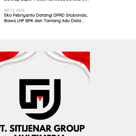
Disebut Tinggalkan Lokasi karena Kapal
Rusak
Juli 13, 2026
Eko Febriyanto Datangi DPRD Situbondo,
Bawa LHP BPK dan Tantang Adu Data
atas Polemik Tiga RSUD