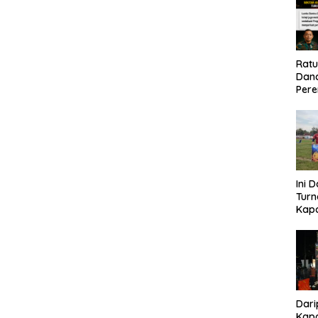
Rat
Dand
Pere
Eko
Ini 
Tur
Kapo
Cup 
Kel
Tah
Dari
Kapo