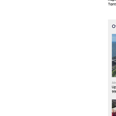
Tan
Cepa
100 
O
Me
Up
99
Di