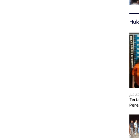
Huk
Juli 
Terb
Pere
Ters