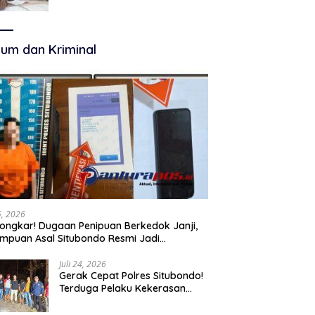
Terkelola Secara Optimal
um dan Kriminal
25, 2026
ongkar! Dugaan Penipuan Berkedok Janji,
mpuan Asal Situbondo Resmi Jadi
angka dan Ditahan Polisi
Juli 24, 2026
Gerak Cepat Polres Situbondo!
Terduga Pelaku Kekerasan
Seksual terhadap Remaja 14
Tahun Ditangkap di Rumahnya