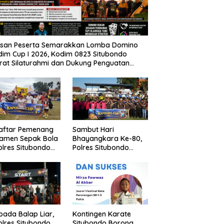
usan Peserta Semarakkan Lomba Domino
im Cup I 2026, Kodim 0823 Situbondo
rat Silaturahmi dan Dukung Penguatan
nomi Desa
Daftar Pemenang
Sambut Hari
namen Sepak Bola
Bhayangkara Ke-80,
lres Situbondo
Polres Situbondo
Tingkat SSB
Gelar Turnamen
ompok Umur 10
Sepak Bola Kapolres
un
Cup 2026
pada Balap Liar,
Kontingen Karate
lres Situbondo
Situbondo Borong