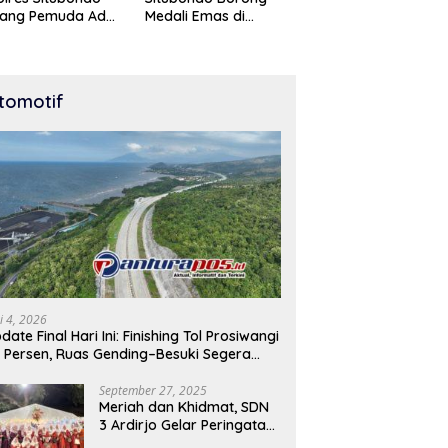
tang Pemuda Adu
Medali Emas di
t di Lomba Lari
Kejuaraan Karate Cup
Meter
Bondowoso 2025
tomotif
i 4, 2026
date Final Hari Ini: Finishing Tol Prosiwangi
 Persen, Ruas Gending–Besuki Segera
buka
September 27, 2025
Meriah dan Khidmat, SDN
3 Ardirjo Gelar Peringatan
Maulid Nabi Muhammad