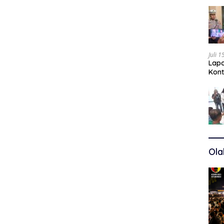
Juli 
Lapo
Kont
Kuas
Ola