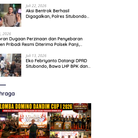
Juli 22, 2026
Aksi Bentrok Berhasil
Digagalkan, Polres Situbondo
Amankan Dua Pria Bawa Clurit
Usai Dipicu Provokasi di Media
Sosia
15, 2026
ran Dugaan Perzinaan dan Penyebaran
en Pribadi Resmi Diterima Polsek Panji,
a Hukum Minta Penanganan Profesional
Juli 13, 2026
Eko Febriyanto Datangi DPRD
Situbondo, Bawa LHP BPK dan
Tantang Adu Data atas
Polemik Tiga RSUD
hraga