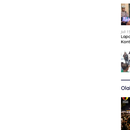
Juli 
Lapo
Kont
Kuas
Ola