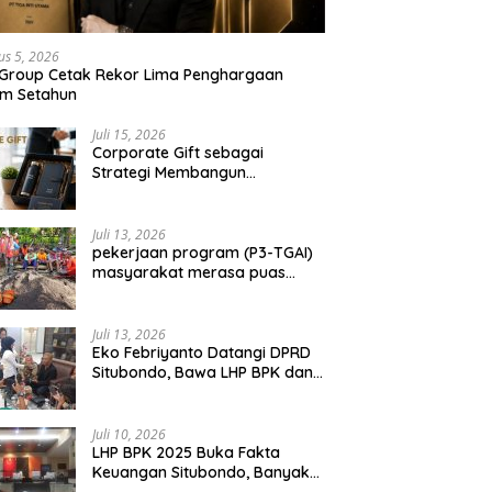
us 5, 2026
 Group Cetak Rekor Lima Penghargaan
am Setahun
Juli 15, 2026
Corporate Gift sebagai
Strategi Membangun
Hubungan Bisnis Jangka
Panjang
Juli 13, 2026
pekerjaan program (P3-TGAI)
masyarakat merasa puas
dengan hasil 50 persen
pekerjaan sementara.
Juli 13, 2026
Eko Febriyanto Datangi DPRD
Situbondo, Bawa LHP BPK dan
Tantang Adu Data atas
Polemik Tiga RSUD
Juli 10, 2026
LHP BPK 2025 Buka Fakta
Keuangan Situbondo, Banyak
Potensi Daerah Belum