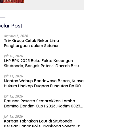
SAW
ular Post
Agustus 5, 2026
Triv Group Cetak Rekor Lima
Penghargaan dalam Setahun
Juli 10, 2026
LHP BPK 2025 Buka Fakta Keuangan
Situbondo, Banyak Potensi Daerah Belum
Terkelola Secara Optimal
Juli 11, 2026
Mantan Wabup Bondowoso Bebas, Kuasa
Hukum Ungkap Dugaan Pungutan Rp100
Juta oleh Oknum Jaksa
Juli 12, 2026
Ratusan Peserta Semarakkan Lomba
Domino Dandim Cup I 2026, Kodim 0823
Situbondo Pererat Silaturahmi dan
Dukung Penguatan Ekonomi Desa
Juli 13, 2026
Korban Tabrakan Laut di Situbondo
Bersiap Lapor Polisi, Nahkoda Soneta 01