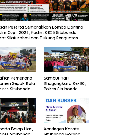
usan Peserta Semarakkan Lomba Domino
im Cup I 2026, Kodim 0823 Situbondo
rat Silaturahmi dan Dukung Penguatan
nomi Desa
Daftar Pemenang
Sambut Hari
namen Sepak Bola
Bhayangkara Ke-80,
lres Situbondo
Polres Situbondo
Tingkat SSB
Gelar Turnamen
ompok Umur 10
Sepak Bola Kapolres
un
Cup 2026
pada Balap Liar,
Kontingen Karate
lres Situbondo
Situbondo Borong