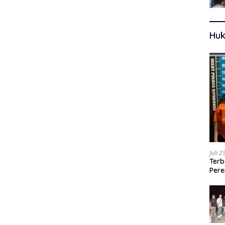
Huk
Juli 
Terb
Pere
Ters