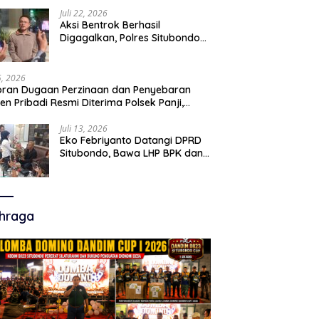
Juli 22, 2026
Aksi Bentrok Berhasil
Digagalkan, Polres Situbondo
Amankan Dua Pria Bawa Clurit
Usai Dipicu Provokasi di Media
Sosia
15, 2026
ran Dugaan Perzinaan dan Penyebaran
en Pribadi Resmi Diterima Polsek Panji,
a Hukum Minta Penanganan Profesional
Juli 13, 2026
Eko Febriyanto Datangi DPRD
Situbondo, Bawa LHP BPK dan
Tantang Adu Data atas
Polemik Tiga RSUD
hraga