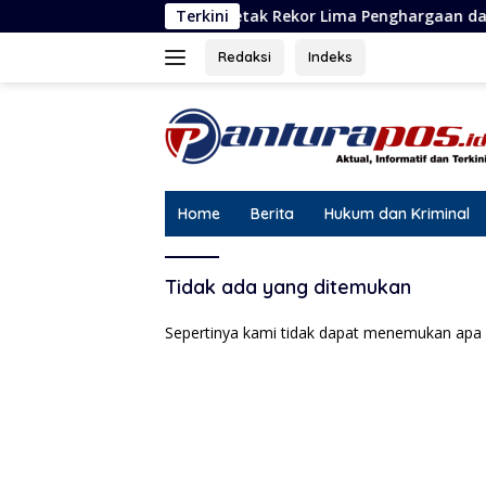
Langsung
Triv Group Cetak Rekor Lima Penghargaan dalam Setahun
Terkini
ke
konten
Redaksi
Indeks
Home
Berita
Hukum dan Kriminal
Tidak ada yang ditemukan
Sepertinya kami tidak dapat menemukan apa 