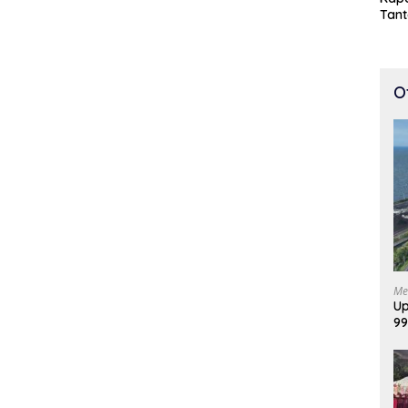
Tan
Cepa
100 
O
Me
Up
99
Di