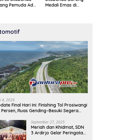
tang Pemuda Adu
Medali Emas di
t di Lomba Lari
Kejuaraan Karate Cup
Meter
Bondowoso 2025
tomotif
i 4, 2026
date Final Hari Ini: Finishing Tol Prosiwangi
 Persen, Ruas Gending–Besuki Segera
buka
September 27, 2025
Meriah dan Khidmat, SDN
3 Ardirjo Gelar Peringatan
Maulid Nabi Muhammad