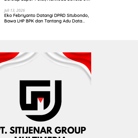
Disebut Tinggalkan Lokasi karena Kapal
Rusak
Juli 13, 2026
Eko Febriyanto Datangi DPRD Situbondo,
Bawa LHP BPK dan Tantang Adu Data
atas Polemik Tiga RSUD