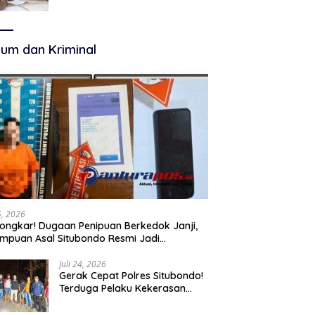
Terkelola Secara Optimal
um dan Kriminal
25, 2026
ongkar! Dugaan Penipuan Berkedok Janji,
mpuan Asal Situbondo Resmi Jadi
angka dan Ditahan Polisi
Juli 24, 2026
Gerak Cepat Polres Situbondo!
Terduga Pelaku Kekerasan
Seksual terhadap Remaja 14
Tahun Ditangkap di Rumahnya