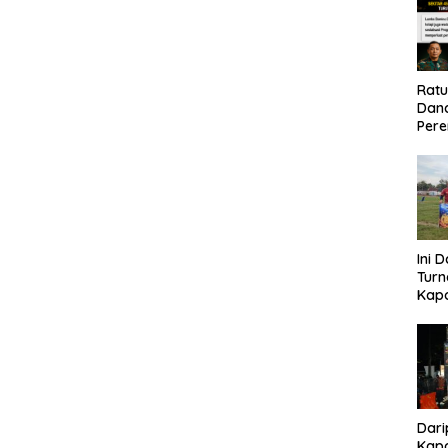
Rat
Dand
Pere
Eko
Ini 
Tur
Kapo
Cup 
Kel
Tah
Dari
Kapo