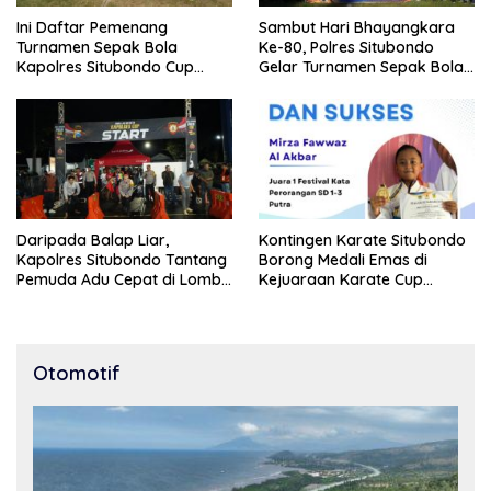
Ini Daftar Pemenang
Sambut Hari Bhayangkara
Turnamen Sepak Bola
Ke-80, Polres Situbondo
Kapolres Situbondo Cup
Gelar Turnamen Sepak Bola
Tingkat SSB Kelompok Umur
Kapolres Cup 2026
10 Tahun
Daripada Balap Liar,
Kontingen Karate Situbondo
Kapolres Situbondo Tantang
Borong Medali Emas di
Pemuda Adu Cepat di Lomba
Kejuaraan Karate Cup
Lari 100 Meter
Bondowoso 2025
Otomotif