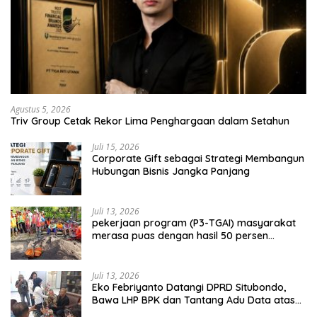
Agustus 5, 2026
Triv Group Cetak Rekor Lima Penghargaan dalam Setahun
Juli 15, 2026
Corporate Gift sebagai Strategi Membangun
Hubungan Bisnis Jangka Panjang
Juli 13, 2026
pekerjaan program (P3-TGAI) masyarakat
merasa puas dengan hasil 50 persen
pekerjaan sementara.
Juli 13, 2026
Eko Febriyanto Datangi DPRD Situbondo,
Bawa LHP BPK dan Tantang Adu Data atas
Polemik Tiga RSUD