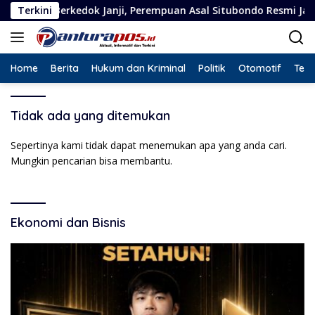
Langsung
erkedok Janji, Perempuan Asal Situbondo Resmi Jadi Tersangka
Terkini
ke
konten
Home
Berita
Hukum dan Kriminal
Politik
Otomotif
Tekn
Tidak ada yang ditemukan
Sepertinya kami tidak dapat menemukan apa yang anda cari.
Mungkin pencarian bisa membantu.
Ekonomi dan Bisnis