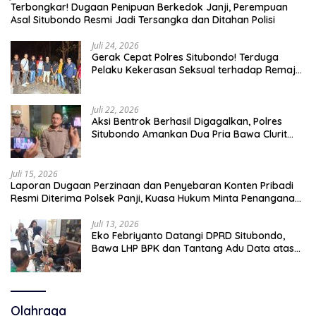
Terbongkar! Dugaan Penipuan Berkedok Janji, Perempuan
Asal Situbondo Resmi Jadi Tersangka dan Ditahan Polisi
Juli 24, 2026
Gerak Cepat Polres Situbondo! Terduga
Pelaku Kekerasan Seksual terhadap Remaja
14 Tahun Ditangkap di Rumahnya
Juli 22, 2026
Aksi Bentrok Berhasil Digagalkan, Polres
Situbondo Amankan Dua Pria Bawa Clurit
Usai Dipicu Provokasi di Media Sosia
Juli 15, 2026
Laporan Dugaan Perzinaan dan Penyebaran Konten Pribadi
Resmi Diterima Polsek Panji, Kuasa Hukum Minta Penanganan
Profesional
Juli 13, 2026
Eko Febriyanto Datangi DPRD Situbondo,
Bawa LHP BPK dan Tantang Adu Data atas
Polemik Tiga RSUD
Olahraga