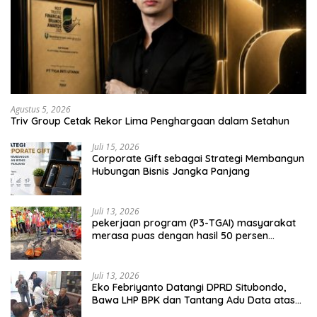
Agustus 5, 2026
Triv Group Cetak Rekor Lima Penghargaan dalam Setahun
Juli 15, 2026
Corporate Gift sebagai Strategi Membangun
Hubungan Bisnis Jangka Panjang
Juli 13, 2026
pekerjaan program (P3-TGAI) masyarakat
merasa puas dengan hasil 50 persen
pekerjaan sementara.
Juli 13, 2026
Eko Febriyanto Datangi DPRD Situbondo,
Bawa LHP BPK dan Tantang Adu Data atas
Polemik Tiga RSUD