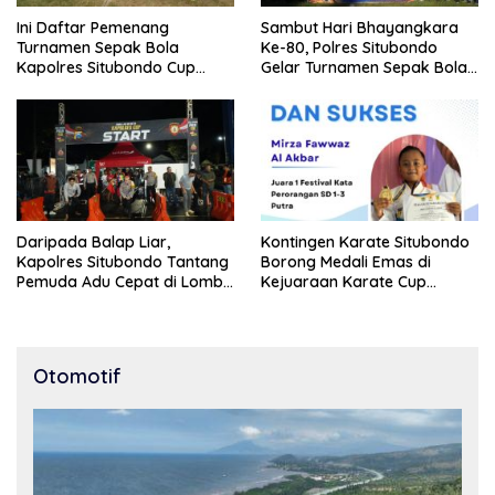
Ini Daftar Pemenang
Sambut Hari Bhayangkara
Turnamen Sepak Bola
Ke-80, Polres Situbondo
Kapolres Situbondo Cup
Gelar Turnamen Sepak Bola
Tingkat SSB Kelompok Umur
Kapolres Cup 2026
10 Tahun
Daripada Balap Liar,
Kontingen Karate Situbondo
Kapolres Situbondo Tantang
Borong Medali Emas di
Pemuda Adu Cepat di Lomba
Kejuaraan Karate Cup
Lari 100 Meter
Bondowoso 2025
Otomotif