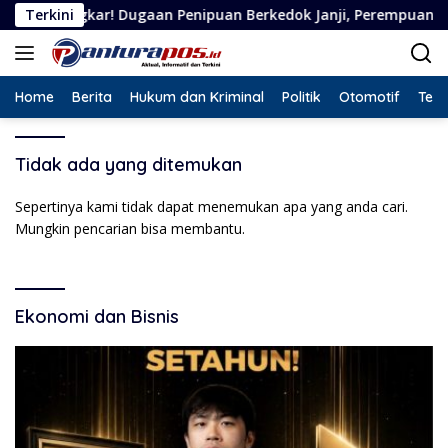
Langsung
gkar! Dugaan Penipuan Berkedok Janji, Perempuan Asal Situbon
Terkini
ke
konten
Home
Berita
Hukum dan Kriminal
Politik
Otomotif
Tekn
Tidak ada yang ditemukan
Sepertinya kami tidak dapat menemukan apa yang anda cari.
Mungkin pencarian bisa membantu.
Ekonomi dan Bisnis