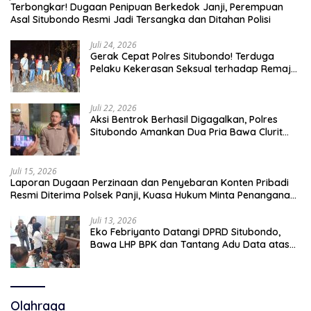
Terbongkar! Dugaan Penipuan Berkedok Janji, Perempuan
Asal Situbondo Resmi Jadi Tersangka dan Ditahan Polisi
Juli 24, 2026
Gerak Cepat Polres Situbondo! Terduga
Pelaku Kekerasan Seksual terhadap Remaja
14 Tahun Ditangkap di Rumahnya
Juli 22, 2026
Aksi Bentrok Berhasil Digagalkan, Polres
Situbondo Amankan Dua Pria Bawa Clurit
Usai Dipicu Provokasi di Media Sosia
Juli 15, 2026
Laporan Dugaan Perzinaan dan Penyebaran Konten Pribadi
Resmi Diterima Polsek Panji, Kuasa Hukum Minta Penanganan
Profesional
Juli 13, 2026
Eko Febriyanto Datangi DPRD Situbondo,
Bawa LHP BPK dan Tantang Adu Data atas
Polemik Tiga RSUD
Olahraga