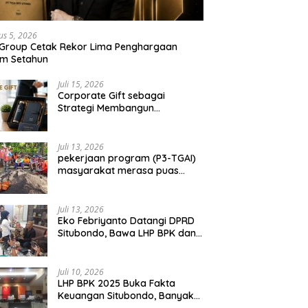
us 5, 2026
 Group Cetak Rekor Lima Penghargaan
am Setahun
Juli 15, 2026
Corporate Gift sebagai
Strategi Membangun
Hubungan Bisnis Jangka
Panjang
Juli 13, 2026
pekerjaan program (P3-TGAI)
masyarakat merasa puas
dengan hasil 50 persen
pekerjaan sementara.
Juli 13, 2026
Eko Febriyanto Datangi DPRD
Situbondo, Bawa LHP BPK dan
Tantang Adu Data atas
Polemik Tiga RSUD
Juli 10, 2026
LHP BPK 2025 Buka Fakta
Keuangan Situbondo, Banyak
Potensi Daerah Belum