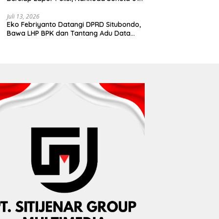
Disebut Tinggalkan Lokasi karena Kapal
Rusak
Juli 13, 2026
Eko Febriyanto Datangi DPRD Situbondo,
Bawa LHP BPK dan Tantang Adu Data
atas Polemik Tiga RSUD