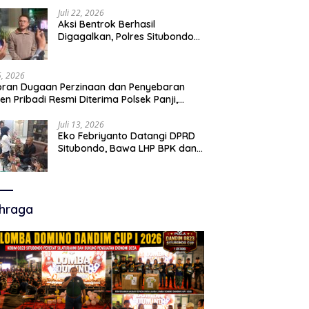
Juli 22, 2026
Aksi Bentrok Berhasil
Digagalkan, Polres Situbondo
Amankan Dua Pria Bawa Clurit
Usai Dipicu Provokasi di Media
Sosia
15, 2026
ran Dugaan Perzinaan dan Penyebaran
en Pribadi Resmi Diterima Polsek Panji,
a Hukum Minta Penanganan Profesional
Juli 13, 2026
Eko Febriyanto Datangi DPRD
Situbondo, Bawa LHP BPK dan
Tantang Adu Data atas
Polemik Tiga RSUD
hraga