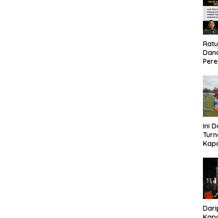
Rat
Dand
Pere
Eko
Ini 
Tur
Kapo
Cup 
Kel
Tah
Dari
Kapo