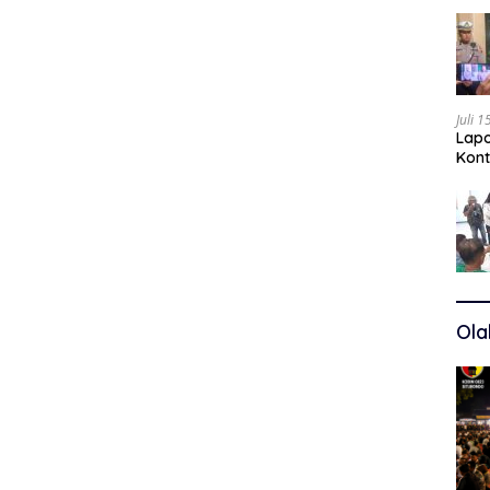
Juli 
Lapo
Kont
Kuas
Ola