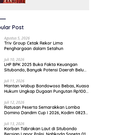
SAW
ular Post
Agustus 5, 2026
Triv Group Cetak Rekor Lima
Penghargaan dalam Setahun
Juli 10, 2026
LHP BPK 2025 Buka Fakta Keuangan
Situbondo, Banyak Potensi Daerah Belum
Terkelola Secara Optimal
Juli 11, 2026
Mantan Wabup Bondowoso Bebas, Kuasa
Hukum Ungkap Dugaan Pungutan Rp100
Juta oleh Oknum Jaksa
Juli 12, 2026
Ratusan Peserta Semarakkan Lomba
Domino Dandim Cup I 2026, Kodim 0823
Situbondo Pererat Silaturahmi dan
Dukung Penguatan Ekonomi Desa
Juli 13, 2026
Korban Tabrakan Laut di Situbondo
Bersiap Lapor Polisi, Nahkoda Soneta 01