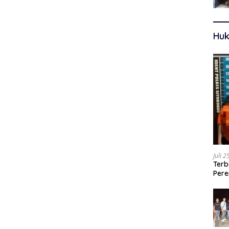
Huk
Juli 
Terb
Pere
Ters