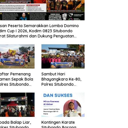
usan Peserta Semarakkan Lomba Domino
im Cup I 2026, Kodim 0823 Situbondo
rat Silaturahmi dan Dukung Penguatan
nomi Desa
Daftar Pemenang
Sambut Hari
namen Sepak Bola
Bhayangkara Ke-80,
lres Situbondo
Polres Situbondo
Tingkat SSB
Gelar Turnamen
ompok Umur 10
Sepak Bola Kapolres
un
Cup 2026
pada Balap Liar,
Kontingen Karate
lres Situbondo
Situbondo Borong