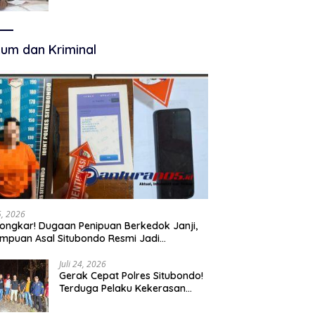
Terkelola Secara Optimal
um dan Kriminal
25, 2026
ongkar! Dugaan Penipuan Berkedok Janji,
mpuan Asal Situbondo Resmi Jadi
angka dan Ditahan Polisi
Juli 24, 2026
Gerak Cepat Polres Situbondo!
Terduga Pelaku Kekerasan
Seksual terhadap Remaja 14
Tahun Ditangkap di Rumahnya