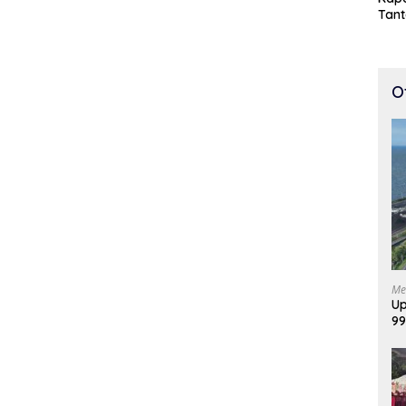
Tan
Cepa
100 
O
Me
Up
99
Di