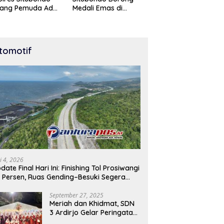
tang Pemuda Adu
Medali Emas di
t di Lomba Lari
Kejuaraan Karate Cup
Meter
Bondowoso 2025
tomotif
i 4, 2026
date Final Hari Ini: Finishing Tol Prosiwangi
 Persen, Ruas Gending–Besuki Segera
buka
September 27, 2025
Meriah dan Khidmat, SDN
3 Ardirjo Gelar Peringatan
Maulid Nabi Muhammad