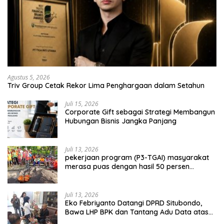
Agustus 5, 2026
Triv Group Cetak Rekor Lima Penghargaan dalam Setahun
Juli 15, 2026
Corporate Gift sebagai Strategi Membangun
Hubungan Bisnis Jangka Panjang
Juli 13, 2026
pekerjaan program (P3-TGAI) masyarakat
merasa puas dengan hasil 50 persen
pekerjaan sementara.
Juli 13, 2026
Eko Febriyanto Datangi DPRD Situbondo,
Bawa LHP BPK dan Tantang Adu Data atas
Polemik Tiga RSUD