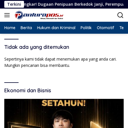
Langsung
ongkar! Dugaan Penipuan Berkedok Janji, Perempuan Asal Situb
Terkini
ke
konten
Home
Berita
Hukum dan Kriminal
Politik
Otomotif
Tekn
Tidak ada yang ditemukan
Sepertinya kami tidak dapat menemukan apa yang anda cari.
Mungkin pencarian bisa membantu.
Ekonomi dan Bisnis