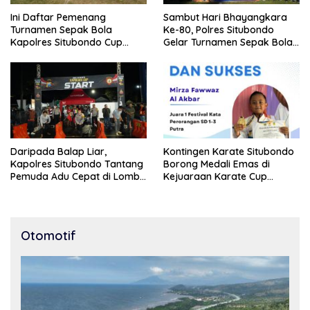
Ini Daftar Pemenang
Sambut Hari Bhayangkara
Turnamen Sepak Bola
Ke-80, Polres Situbondo
Kapolres Situbondo Cup
Gelar Turnamen Sepak Bola
Tingkat SSB Kelompok Umur
Kapolres Cup 2026
10 Tahun
Daripada Balap Liar,
Kontingen Karate Situbondo
Kapolres Situbondo Tantang
Borong Medali Emas di
Pemuda Adu Cepat di Lomba
Kejuaraan Karate Cup
Lari 100 Meter
Bondowoso 2025
Otomotif