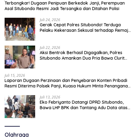
Terbongkar! Dugaan Penipuan Berkedok Janji, Perempuan
Asal Situbondo Resmi Jadi Tersangka dan Ditahan Polisi
Juli 24, 2026
Gerak Cepat Polres Situbondo! Terduga
Pelaku Kekerasan Seksual terhadap Remaja
14 Tahun Ditangkap di Rumahnya
Juli 22, 2026
Aksi Bentrok Berhasil Digagalkan, Polres
Situbondo Amankan Dua Pria Bawa Clurit
Usai Dipicu Provokasi di Media Sosia
Juli 15, 2026
Laporan Dugaan Perzinaan dan Penyebaran Konten Pribadi
Resmi Diterima Polsek Panji, Kuasa Hukum Minta Penanganan
Profesional
Juli 13, 2026
Eko Febriyanto Datangi DPRD Situbondo,
Bawa LHP BPK dan Tantang Adu Data atas
Polemik Tiga RSUD
Olahraga