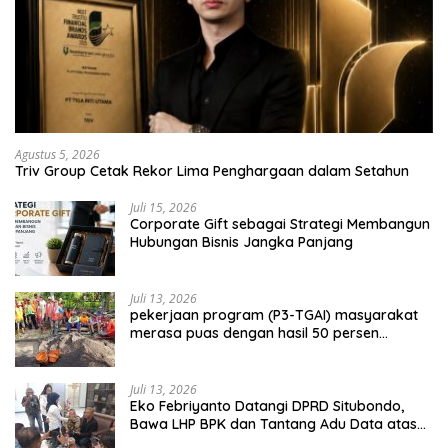
Agustus 5, 2026
Triv Group Cetak Rekor Lima Penghargaan dalam Setahun
Juli 15, 2026
Corporate Gift sebagai Strategi Membangun
Hubungan Bisnis Jangka Panjang
Juli 13, 2026
pekerjaan program (P3-TGAI) masyarakat
merasa puas dengan hasil 50 persen
pekerjaan sementara.
Juli 13, 2026
Eko Febriyanto Datangi DPRD Situbondo,
Bawa LHP BPK dan Tantang Adu Data atas
Polemik Tiga RSUD