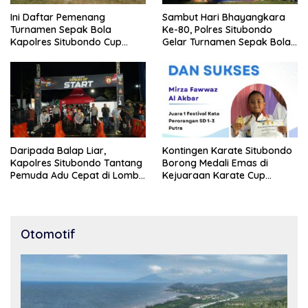
Ini Daftar Pemenang
Sambut Hari Bhayangkara
Turnamen Sepak Bola
Ke-80, Polres Situbondo
Kapolres Situbondo Cup
Gelar Turnamen Sepak Bola
Tingkat SSB Kelompok Umur
Kapolres Cup 2026
10 Tahun
Daripada Balap Liar,
Kontingen Karate Situbondo
Kapolres Situbondo Tantang
Borong Medali Emas di
Pemuda Adu Cepat di Lomba
Kejuaraan Karate Cup
Lari 100 Meter
Bondowoso 2025
Otomotif