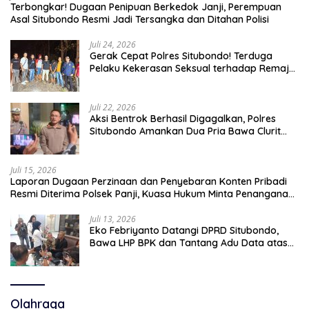
Terbongkar! Dugaan Penipuan Berkedok Janji, Perempuan
Asal Situbondo Resmi Jadi Tersangka dan Ditahan Polisi
Juli 24, 2026
Gerak Cepat Polres Situbondo! Terduga
Pelaku Kekerasan Seksual terhadap Remaja
14 Tahun Ditangkap di Rumahnya
Juli 22, 2026
Aksi Bentrok Berhasil Digagalkan, Polres
Situbondo Amankan Dua Pria Bawa Clurit
Usai Dipicu Provokasi di Media Sosia
Juli 15, 2026
Laporan Dugaan Perzinaan dan Penyebaran Konten Pribadi
Resmi Diterima Polsek Panji, Kuasa Hukum Minta Penanganan
Profesional
Juli 13, 2026
Eko Febriyanto Datangi DPRD Situbondo,
Bawa LHP BPK dan Tantang Adu Data atas
Polemik Tiga RSUD
Olahraga