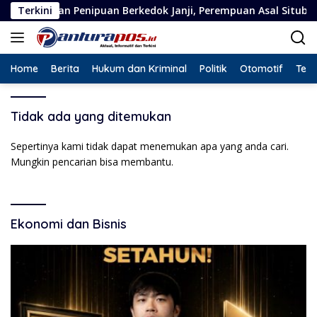
Langsung
an Penipuan Berkedok Janji, Perempuan Asal Situbondo Resmi J
Terkini
ke
konten
Home
Berita
Hukum dan Kriminal
Politik
Otomotif
Tekn
Tidak ada yang ditemukan
Sepertinya kami tidak dapat menemukan apa yang anda cari.
Mungkin pencarian bisa membantu.
Ekonomi dan Bisnis