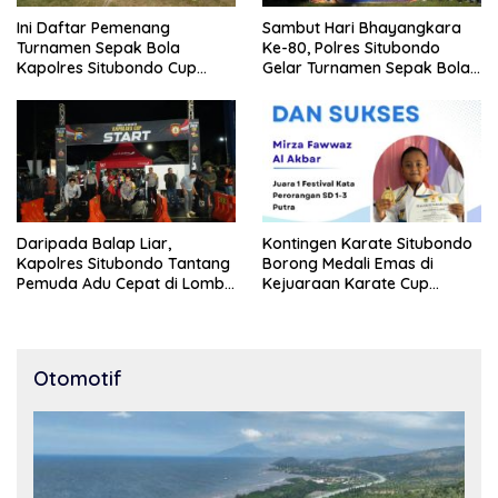
Ini Daftar Pemenang
Sambut Hari Bhayangkara
Turnamen Sepak Bola
Ke-80, Polres Situbondo
Kapolres Situbondo Cup
Gelar Turnamen Sepak Bola
Tingkat SSB Kelompok Umur
Kapolres Cup 2026
10 Tahun
Daripada Balap Liar,
Kontingen Karate Situbondo
Kapolres Situbondo Tantang
Borong Medali Emas di
Pemuda Adu Cepat di Lomba
Kejuaraan Karate Cup
Lari 100 Meter
Bondowoso 2025
Otomotif