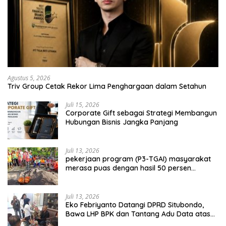
Agustus 5, 2026
Triv Group Cetak Rekor Lima Penghargaan dalam Setahun
Juli 15, 2026
Corporate Gift sebagai Strategi Membangun
Hubungan Bisnis Jangka Panjang
Juli 13, 2026
pekerjaan program (P3-TGAI) masyarakat
merasa puas dengan hasil 50 persen
pekerjaan sementara.
Juli 13, 2026
Eko Febriyanto Datangi DPRD Situbondo,
Bawa LHP BPK dan Tantang Adu Data atas
Polemik Tiga RSUD