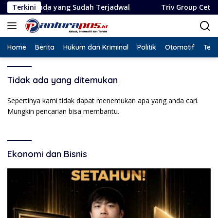
Langsung
genda yang Sudah Terjadwal
Terkini
Triv Group Cetak Rekor L
ke
konten
Home
Berita
Hukum dan Kriminal
Politik
Otomotif
Tekn
Tidak ada yang ditemukan
Sepertinya kami tidak dapat menemukan apa yang anda cari.
Mungkin pencarian bisa membantu.
Ekonomi dan Bisnis