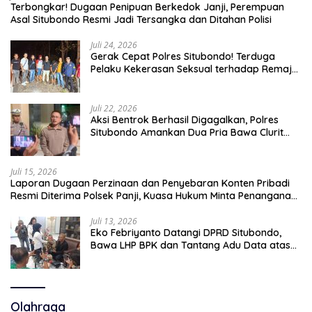
Terbongkar! Dugaan Penipuan Berkedok Janji, Perempuan
Asal Situbondo Resmi Jadi Tersangka dan Ditahan Polisi
Juli 24, 2026
Gerak Cepat Polres Situbondo! Terduga
Pelaku Kekerasan Seksual terhadap Remaja
14 Tahun Ditangkap di Rumahnya
Juli 22, 2026
Aksi Bentrok Berhasil Digagalkan, Polres
Situbondo Amankan Dua Pria Bawa Clurit
Usai Dipicu Provokasi di Media Sosia
Juli 15, 2026
Laporan Dugaan Perzinaan dan Penyebaran Konten Pribadi
Resmi Diterima Polsek Panji, Kuasa Hukum Minta Penanganan
Profesional
Juli 13, 2026
Eko Febriyanto Datangi DPRD Situbondo,
Bawa LHP BPK dan Tantang Adu Data atas
Polemik Tiga RSUD
Olahraga