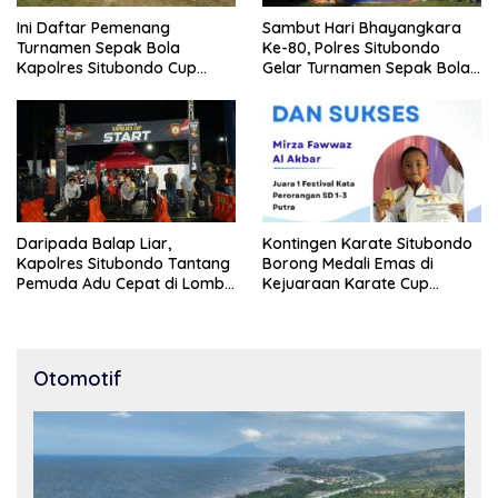
Ini Daftar Pemenang
Sambut Hari Bhayangkara
Turnamen Sepak Bola
Ke-80, Polres Situbondo
Kapolres Situbondo Cup
Gelar Turnamen Sepak Bola
Tingkat SSB Kelompok Umur
Kapolres Cup 2026
10 Tahun
Daripada Balap Liar,
Kontingen Karate Situbondo
Kapolres Situbondo Tantang
Borong Medali Emas di
Pemuda Adu Cepat di Lomba
Kejuaraan Karate Cup
Lari 100 Meter
Bondowoso 2025
Otomotif