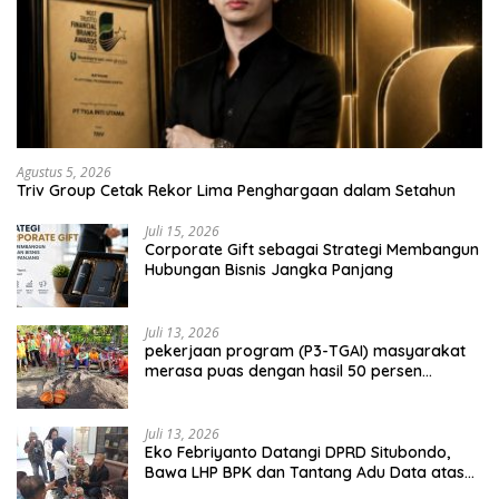
Agustus 5, 2026
Triv Group Cetak Rekor Lima Penghargaan dalam Setahun
Juli 15, 2026
Corporate Gift sebagai Strategi Membangun
Hubungan Bisnis Jangka Panjang
Juli 13, 2026
pekerjaan program (P3-TGAI) masyarakat
merasa puas dengan hasil 50 persen
pekerjaan sementara.
Juli 13, 2026
Eko Febriyanto Datangi DPRD Situbondo,
Bawa LHP BPK dan Tantang Adu Data atas
Polemik Tiga RSUD