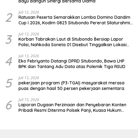
Bayu Bangun Sinergi Bersama Ulama
2
Juli 12, 2026
Ratusan Peserta Semarakkan Lomba Domino Dandim
Cup I 2026, Kodim 0823 Situbondo Pererat Silaturahmi
dan Dukung Penguatan Ekonomi Desa
3
Juli 13, 2026
Korban Tabrakan Laut di Situbondo Bersiap Lapor
Polisi, Nahkoda Soneta 01 Disebut Tinggalkan Lokasi
karena Kapal Rusak
4
Juli 13, 2026
Eko Febriyanto Datangi DPRD Situbondo, Bawa LHP
BPK dan Tantang Adu Data atas Polemik Tiga RSUD
5
Juli 13, 2026
pekerjaan program (P3-TGAI) masyarakat merasa
puas dengan hasil 50 persen pekerjaan sementara.
6
Juli 15, 2026
Laporan Dugaan Perzinaan dan Penyebaran Konten
Pribadi Resmi Diterima Polsek Panji, Kuasa Hukum
Minta Penanganan Profesional