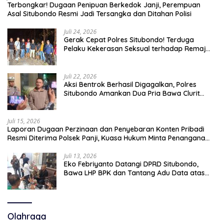
Terbongkar! Dugaan Penipuan Berkedok Janji, Perempuan
Asal Situbondo Resmi Jadi Tersangka dan Ditahan Polisi
Juli 24, 2026
Gerak Cepat Polres Situbondo! Terduga
Pelaku Kekerasan Seksual terhadap Remaja
14 Tahun Ditangkap di Rumahnya
Juli 22, 2026
Aksi Bentrok Berhasil Digagalkan, Polres
Situbondo Amankan Dua Pria Bawa Clurit
Usai Dipicu Provokasi di Media Sosia
Juli 15, 2026
Laporan Dugaan Perzinaan dan Penyebaran Konten Pribadi
Resmi Diterima Polsek Panji, Kuasa Hukum Minta Penanganan
Profesional
Juli 13, 2026
Eko Febriyanto Datangi DPRD Situbondo,
Bawa LHP BPK dan Tantang Adu Data atas
Polemik Tiga RSUD
Olahraga