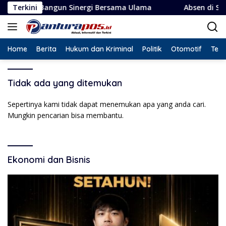
Langsung
yu Bangun Sinergi Bersama Ulama
Terkini
Absen di Sidak Tamb
ke
konten
Home
Berita
Hukum dan Kriminal
Politik
Otomotif
Tekn
Tidak ada yang ditemukan
Sepertinya kami tidak dapat menemukan apa yang anda cari.
Mungkin pencarian bisa membantu.
Ekonomi dan Bisnis