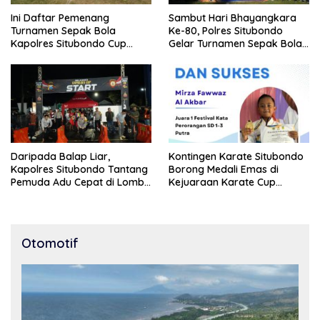
Ini Daftar Pemenang
Sambut Hari Bhayangkara
Turnamen Sepak Bola
Ke-80, Polres Situbondo
Kapolres Situbondo Cup
Gelar Turnamen Sepak Bola
Tingkat SSB Kelompok Umur
Kapolres Cup 2026
10 Tahun
Daripada Balap Liar,
Kontingen Karate Situbondo
Kapolres Situbondo Tantang
Borong Medali Emas di
Pemuda Adu Cepat di Lomba
Kejuaraan Karate Cup
Lari 100 Meter
Bondowoso 2025
Otomotif