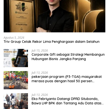
Agustus 5, 2026
Triv Group Cetak Rekor Lima Penghargaan dalam Setahun
Juli 15, 2026
Corporate Gift sebagai Strategi Membangun
Hubungan Bisnis Jangka Panjang
Juli 13, 2026
pekerjaan program (P3-TGAI) masyarakat
merasa puas dengan hasil 50 persen
pekerjaan sementara.
Juli 13, 2026
Eko Febriyanto Datangi DPRD Situbondo,
Bawa LHP BPK dan Tantang Adu Data atas
Polemik Tiga RSUD