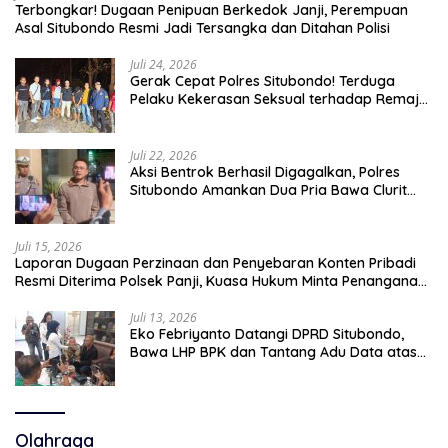
Terbongkar! Dugaan Penipuan Berkedok Janji, Perempuan
Asal Situbondo Resmi Jadi Tersangka dan Ditahan Polisi
Juli 24, 2026
Gerak Cepat Polres Situbondo! Terduga
Pelaku Kekerasan Seksual terhadap Remaja
14 Tahun Ditangkap di Rumahnya
Juli 22, 2026
Aksi Bentrok Berhasil Digagalkan, Polres
Situbondo Amankan Dua Pria Bawa Clurit
Usai Dipicu Provokasi di Media Sosia
Juli 15, 2026
Laporan Dugaan Perzinaan dan Penyebaran Konten Pribadi
Resmi Diterima Polsek Panji, Kuasa Hukum Minta Penanganan
Profesional
Juli 13, 2026
Eko Febriyanto Datangi DPRD Situbondo,
Bawa LHP BPK dan Tantang Adu Data atas
Polemik Tiga RSUD
Olahraga