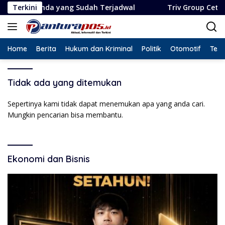
Langsung
genda yang Sudah Terjadwal
Terkini
Triv Group Cetak Rekor L
ke
konten
Home
Berita
Hukum dan Kriminal
Politik
Otomotif
Tekn
Tidak ada yang ditemukan
Sepertinya kami tidak dapat menemukan apa yang anda cari.
Mungkin pencarian bisa membantu.
Ekonomi dan Bisnis