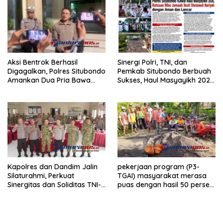
Aksi Bentrok Berhasil
Sinergi Polri, TNI, dan
Digagalkan, Polres Situbondo
Pemkab Situbondo Berbuah
Amankan Dua Pria Bawa
Sukses, Haul Masyayikh 2026
Clurit Usai Dipicu Provokasi di
Berjalan Aman dengan
Media Sosia
Kehadiran Sekitar 100 Ribu
Jamaah
Kapolres dan Dandim Jalin
pekerjaan program (P3-
Silaturahmi, Perkuat
TGAI) masyarakat merasa
Sinergitas dan Soliditas TNI-
puas dengan hasil 50 persen
Polri Jaga Situbondo
pekerjaan sementara.