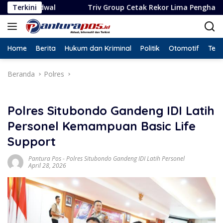
Langsung
Terkini
Triv Group Cetak Rekor Lima Penghargaan dalam Setahu
ke
konten
Home
Berita
Hukum dan Kriminal
Politik
Otomotif
Tekn
Beranda
Polres
Polres Situbondo Gandeng IDI Latih
Personel Kemampuan Basic Life
Support
Pantura Pos
-
Polres Situbondo Gandeng IDI Latih Personel
April 28, 2026