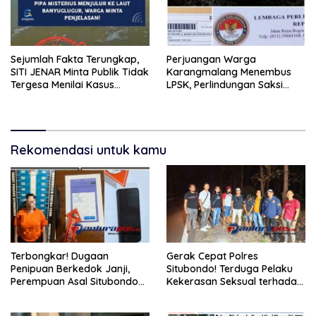
Sejumlah Fakta Terungkap,
Perjuangan Warga
SITI JENAR Minta Publik Tidak
Karangmalang Menembus
Tergesa Menilai Kasus
LPSK, Perlindungan Saksi
Tampora
Masuki Tahap Verifikasi.
Rekomendasi untuk kamu
Terbongkar! Dugaan
Gerak Cepat Polres
Penipuan Berkedok Janji,
Situbondo! Terduga Pelaku
Perempuan Asal Situbondo
Kekerasan Seksual terhadap
Resmi Jadi Tersangka dan
Remaja 14 Tahun Ditangkap
Ditahan Polisi
di Rumahnya