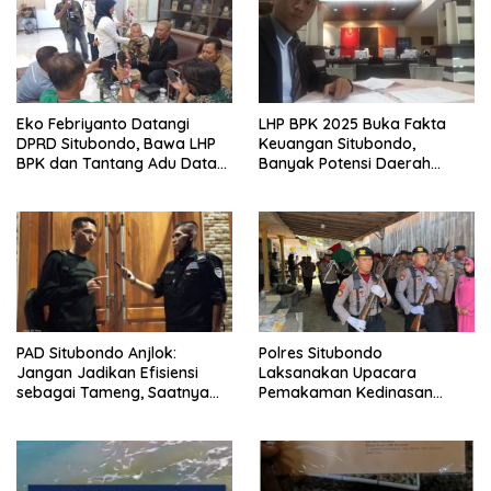
Eko Febriyanto Datangi
LHP BPK 2025 Buka Fakta
DPRD Situbondo, Bawa LHP
Keuangan Situbondo,
BPK dan Tantang Adu Data
Banyak Potensi Daerah
atas Polemik Tiga RSUD
Belum Terkelola Secara
Optimal
PAD Situbondo Anjlok:
Polres Situbondo
Jangan Jadikan Efisiensi
Laksanakan Upacara
sebagai Tameng, Saatnya
Pemakaman Kedinasan
Membuka Fakta kepada
untuk Aiptu Saifullah Riyadi
Publik.