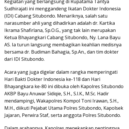
Kegiatan yang berlangsung di Rupatama Tantya
Sudhirajati ini menggandeng Ikatan Dokter Indonesia
(IDI) Cabang Situbondo. Menariknya, salah satu
narasumber ahli yang dihadirkan adalah dr. Kartika
Ikrama Shafirlana, Sp.O.G., yang tak lain merupakan
Ketua Bhayangkari Cabang Situbondo, Ny. Lana Bayu
AS. Ia turun langsung membagikan keahlian medisnya
bersama dr. Budiman Bahagia, Sp.An., dan tim dokter
dari IDI Situbondo.
Acara yang juga digelar dalam rangka memperingati
Hari Bakti Dokter Indonesia ke-118 dan Hari
Bhayangkara ke-80 ini dibuka oleh Kapolres Situbondo
AKBP Bayu Anuwar Sidiqie, S.H., S.I.K., M.Sc. Hadir
mendampingi, Wakapolres Kompol Toni Irawan, S.H.,
M.H., diikuti Pejabat Utama Polres Situbondo, Kapolsek
Jajaran, Perwira Staf, serta anggota Polres Situbondo.
Dalam arahannya, Kapolres menekankan pentingnya