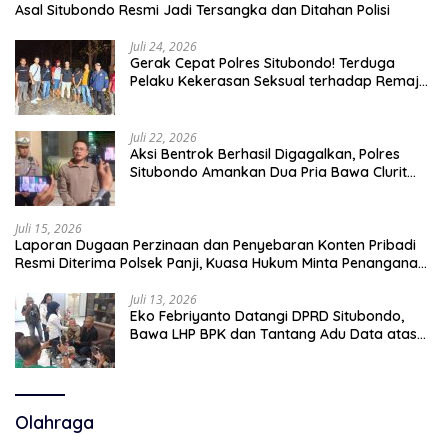
Asal Situbondo Resmi Jadi Tersangka dan Ditahan Polisi
Juli 24, 2026
Gerak Cepat Polres Situbondo! Terduga
Pelaku Kekerasan Seksual terhadap Remaja
14 Tahun Ditangkap di Rumahnya
Juli 22, 2026
Aksi Bentrok Berhasil Digagalkan, Polres
Situbondo Amankan Dua Pria Bawa Clurit
Usai Dipicu Provokasi di Media Sosia
Juli 15, 2026
Laporan Dugaan Perzinaan dan Penyebaran Konten Pribadi
Resmi Diterima Polsek Panji, Kuasa Hukum Minta Penanganan
Profesional
Juli 13, 2026
Eko Febriyanto Datangi DPRD Situbondo,
Bawa LHP BPK dan Tantang Adu Data atas
Polemik Tiga RSUD
Olahraga