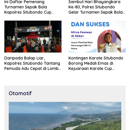
Ini Daftar Pemenang
Sambut Hari Bhayangkara
Turnamen Sepak Bola
Ke-80, Polres Situbondo
Kapolres Situbondo Cup
Gelar Turnamen Sepak Bola
Tingkat SSB Kelompok Umur
Kapolres Cup 2026
10 Tahun
Daripada Balap Liar,
Kontingen Karate Situbondo
Kapolres Situbondo Tantang
Borong Medali Emas di
Pemuda Adu Cepat di Lomba
Kejuaraan Karate Cup
Lari 100 Meter
Bondowoso 2025
Otomotif