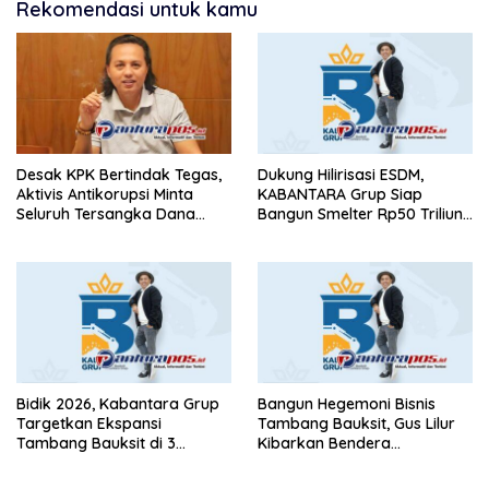
Rekomendasi untuk kamu
Desak KPK Bertindak Tegas,
Dukung Hilirisasi ESDM,
Aktivis Antikorupsi Minta
KABANTARA Grup Siap
Seluruh Tersangka Dana
Bangun Smelter Rp50 Triliun
Hibah Jatim Segera Ditahan
dan Kuasai Industri Bauksit
Nasional
Bidik 2026, Kabantara Grup
Bangun Hegemoni Bisnis
Targetkan Ekspansi
Tambang Bauksit, Gus Lilur
Tambang Bauksit di 3
Kibarkan Bendera
Provinsi dan 11 Kabupaten
Kabantara Grup