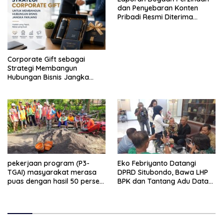
dan Penyebaran Konten
Pribadi Resmi Diterima
Polsek Panji, Kuasa Hukum
Minta Penanganan
Profesional
Corporate Gift sebagai
Strategi Membangun
Hubungan Bisnis Jangka
Panjang
pekerjaan program (P3-
Eko Febriyanto Datangi
TGAI) masyarakat merasa
DPRD Situbondo, Bawa LHP
puas dengan hasil 50 persen
BPK dan Tantang Adu Data
pekerjaan sementara.
atas Polemik Tiga RSUD