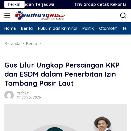
Langsung
Terjadwal
Terkini
Triv Group Cetak Rekor Lima Penghargaan d
ke
konten
Home
Berita
Hukum dan Kriminal
Politik
Otomotif
Tekn
Beranda
Berita
Gus Lilur Ungkap Persaingan KKP
dan ESDM dalam Penerbitan Izin
Tambang Pasir Laut
Redaksi
Januari 5, 2026