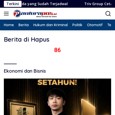
Langsung
enda yang Sudah Terjadwal
Terkini
Triv Group Cetak Rekor L
ke
konten
Home
Berita
Hukum dan Kriminal
Politik
Otomotif
Tekn
Berita di Hapus
86
Ekonomi dan Bisnis