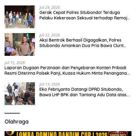
Juli 24, 2026
Gerak Cepat Polres Situbondo! Terduga
Pelaku Kekerasan Seksual terhadap Remaja
14 Tahun Ditangkap di Rumahnya
Juli 22, 2026
Aksi Bentrok Berhasil Digagalkan, Polres
Situbondo Amankan Dua Pria Bawa Clurit
Usai Dipicu Provokasi di Media Sosia
Juli 15, 2026
Laporan Dugaan Perzinaan dan Penyebaran Konten Pribadi
Resmi Diterima Polsek Panji, Kuasa Hukum Minta Penanganan
Profesional
Juli 13, 2026
Eko Febriyanto Datangi DPRD Situbondo,
Bawa LHP BPK dan Tantang Adu Data atas
Polemik Tiga RSUD
Olahraga