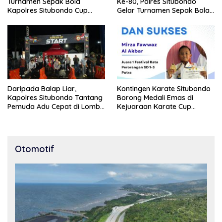
Turnamen Sepak Bola
Ke-80, Polres Situbondo
Kapolres Situbondo Cup
Gelar Turnamen Sepak Bola
Tingkat SSB Kelompok Umur
Kapolres Cup 2026
10 Tahun
Daripada Balap Liar,
Kontingen Karate Situbondo
Kapolres Situbondo Tantang
Borong Medali Emas di
Pemuda Adu Cepat di Lomba
Kejuaraan Karate Cup
Lari 100 Meter
Bondowoso 2025
Otomotif