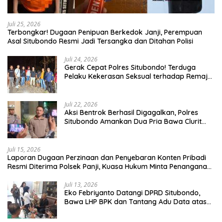
Juli 25, 2026
Terbongkar! Dugaan Penipuan Berkedok Janji, Perempuan
Asal Situbondo Resmi Jadi Tersangka dan Ditahan Polisi
Juli 24, 2026
Gerak Cepat Polres Situbondo! Terduga
Pelaku Kekerasan Seksual terhadap Remaja
14 Tahun Ditangkap di Rumahnya
Juli 22, 2026
Aksi Bentrok Berhasil Digagalkan, Polres
Situbondo Amankan Dua Pria Bawa Clurit
Usai Dipicu Provokasi di Media Sosia
Juli 15, 2026
Laporan Dugaan Perzinaan dan Penyebaran Konten Pribadi
Resmi Diterima Polsek Panji, Kuasa Hukum Minta Penanganan
Profesional
Juli 13, 2026
Eko Febriyanto Datangi DPRD Situbondo,
Bawa LHP BPK dan Tantang Adu Data atas
Polemik Tiga RSUD