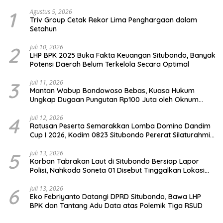
1
Agustus 5, 2026
Triv Group Cetak Rekor Lima Penghargaan dalam
Setahun
2
Juli 10, 2026
LHP BPK 2025 Buka Fakta Keuangan Situbondo, Banyak
Potensi Daerah Belum Terkelola Secara Optimal
3
Juli 11, 2026
Mantan Wabup Bondowoso Bebas, Kuasa Hukum
Ungkap Dugaan Pungutan Rp100 Juta oleh Oknum
Jaksa
4
Juli 12, 2026
Ratusan Peserta Semarakkan Lomba Domino Dandim
Cup I 2026, Kodim 0823 Situbondo Pererat Silaturahmi
dan Dukung Penguatan Ekonomi Desa
5
Juli 13, 2026
Korban Tabrakan Laut di Situbondo Bersiap Lapor
Polisi, Nahkoda Soneta 01 Disebut Tinggalkan Lokasi
karena Kapal Rusak
6
Juli 13, 2026
Eko Febriyanto Datangi DPRD Situbondo, Bawa LHP
BPK dan Tantang Adu Data atas Polemik Tiga RSUD