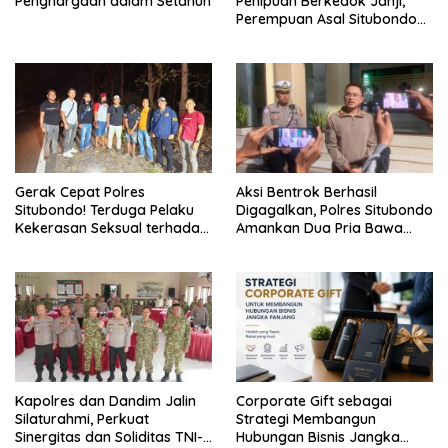
Penghargaan dalam Setahun
Penipuan Berkedok Janji,
Perempuan Asal Situbondo
Resmi Jadi Tersangka dan
Ditahan Polisi
Gerak Cepat Polres
Aksi Bentrok Berhasil
Situbondo! Terduga Pelaku
Digagalkan, Polres Situbondo
Kekerasan Seksual terhadap
Amankan Dua Pria Bawa
Remaja 14 Tahun Ditangkap
Clurit Usai Dipicu Provokasi di
di Rumahnya
Media Sosia
Kapolres dan Dandim Jalin
Corporate Gift sebagai
Silaturahmi, Perkuat
Strategi Membangun
Sinergitas dan Soliditas TNI-
Hubungan Bisnis Jangka