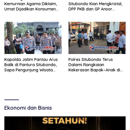
Kemurnian Agama Diklaim,
Situbondo Kian Mengkristal,
Umat Dijadikan Konsumen
DPP PKB dan GP Ansor
Setia.
Didesak Turun Selidiki
Kapolda Jatim Pantau Arus
Polres Situbondo Terus
Balik di Pantura Situbondo,
Dalami Rangkaian
Sapa Pengunjung Wisata
Kekerasan Bapak–Anak di
Utama Raya
Besuki, TKP Disisir dari Desa
ke Desa
Ekonomi dan Bisnis