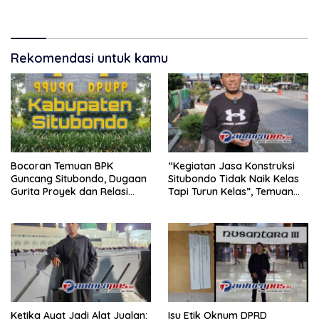
Polri Jaga Situbondo
Panjang
Rekomendasi untuk kamu
Bocoran Temuan BPK
“Kegiatan Jasa Konstruksi
Guncang Situbondo, Dugaan
Situbondo Tidak Naik Kelas
Gurita Proyek dan Relasi
Tapi Turun Kelas”, Temuan
Kuasa Menguat
BPK Picu Kritik Tajam.Oleh
Tokoh Anti Korupsi Situbondo
Ketika Ayat Jadi Alat Jualan:
Isu Etik Oknum DPRD