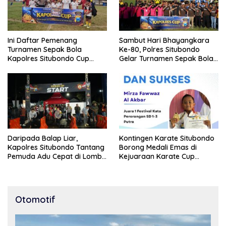
Ini Daftar Pemenang
Sambut Hari Bhayangkara
Turnamen Sepak Bola
Ke-80, Polres Situbondo
Kapolres Situbondo Cup
Gelar Turnamen Sepak Bola
Tingkat SSB Kelompok Umur
Kapolres Cup 2026
10 Tahun
Daripada Balap Liar,
Kontingen Karate Situbondo
Kapolres Situbondo Tantang
Borong Medali Emas di
Pemuda Adu Cepat di Lomba
Kejuaraan Karate Cup
Lari 100 Meter
Bondowoso 2025
Otomotif