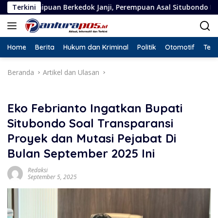
Langsung
dok Janji, Perempuan Asal Situbondo Resmi Jadi Tersangka dan 
Terkini
ke
konten
Home
Berita
Hukum dan Kriminal
Politik
Otomotif
Tekn
Beranda
Artikel dan Ulasan
Eko Febrianto Ingatkan Bupati
Situbondo Soal Transparansi
Proyek dan Mutasi Pejabat Di
Bulan September 2025 Ini
Redaksi
September 5, 2025