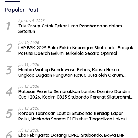
Popular Post
1
Agustus 5, 2026
Triv Group Cetak Rekor Lima Penghargaan dalam
Setahun
2
Juli 10, 2026
LHP BPK 2025 Buka Fakta Keuangan Situbondo, Banyak
Potensi Daerah Belum Terkelola Secara Optimal
3
Juli 11, 2026
Mantan Wabup Bondowoso Bebas, Kuasa Hukum
Ungkap Dugaan Pungutan Rp100 Juta oleh Oknum
Jaksa
4
Juli 12, 2026
Ratusan Peserta Semarakkan Lomba Domino Dandim
Cup I 2026, Kodim 0823 Situbondo Pererat Silaturahmi
dan Dukung Penguatan Ekonomi Desa
5
Juli 13, 2026
Korban Tabrakan Laut di Situbondo Bersiap Lapor
Polisi, Nahkoda Soneta 01 Disebut Tinggalkan Lokasi
karena Kapal Rusak
6
Juli 13, 2026
Eko Febriyanto Datangi DPRD Situbondo, Bawa LHP