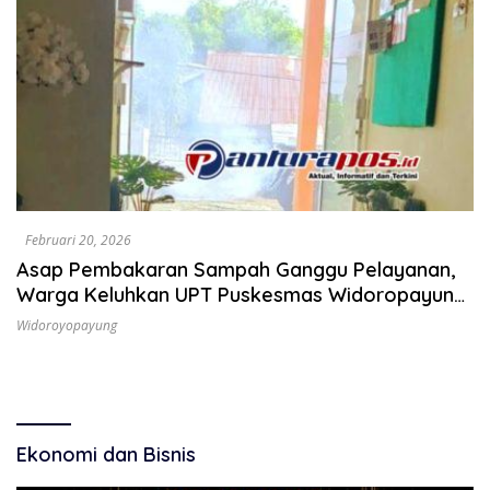
Februari 20, 2026
Asap Pembakaran Sampah Ganggu Pelayanan,
Warga Keluhkan UPT Puskesmas Widoropayung
Situbondo
Widoroyopayung
Ekonomi dan Bisnis