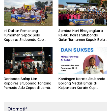
Ini Daftar Pemenang
Sambut Hari Bhayangkara
Turnamen Sepak Bola
Ke-80, Polres Situbondo
Kapolres Situbondo Cup
Gelar Turnamen Sepak Bola
Tingkat SSB Kelompok Umur
Kapolres Cup 2026
10 Tahun
Daripada Balap Liar,
Kontingen Karate Situbondo
Kapolres Situbondo Tantang
Borong Medali Emas di
Pemuda Adu Cepat di Lomba
Kejuaraan Karate Cup
Lari 100 Meter
Bondowoso 2025
Otomotif