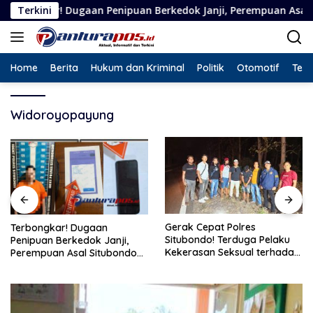
Langsung
Dugaan Penipuan Berkedok Janji, Perempuan Asal Situbondo Resm
Terkini
ke
konten
Home
Berita
Hukum dan Kriminal
Politik
Otomotif
Tekn
Widoroyopayung
Gerak Cepat Polres
Terbongkar! Dugaan
Situbondo! Terduga Pelaku
Penipuan Berkedok Janji,
Kekerasan Seksual terhadap
Perempuan Asal Situbondo
Remaja 14 Tahun Ditangkap
Resmi Jadi Tersangka dan
di Rumahnya
Ditahan Polisi