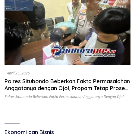
April 25, 2026
Polres Situbondo Beberkan Fakta Permasalahan
Anggotanya dengan Ojol, Propam Tetap Proses
Sesuai Aturan
Polres Situbondo Beberkan Fakta Permasalahan Anggotanya Dengan Ojol
Ekonomi dan Bisnis