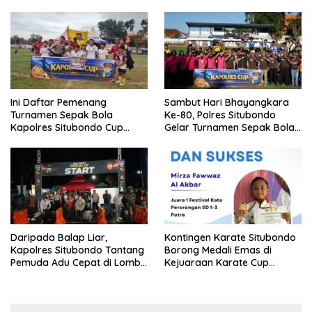
Ini Daftar Pemenang
Sambut Hari Bhayangkara
Turnamen Sepak Bola
Ke-80, Polres Situbondo
Kapolres Situbondo Cup
Gelar Turnamen Sepak Bola
Tingkat SSB Kelompok Umur
Kapolres Cup 2026
10 Tahun
Daripada Balap Liar,
Kontingen Karate Situbondo
Kapolres Situbondo Tantang
Borong Medali Emas di
Pemuda Adu Cepat di Lomba
Kejuaraan Karate Cup
Lari 100 Meter
Bondowoso 2025