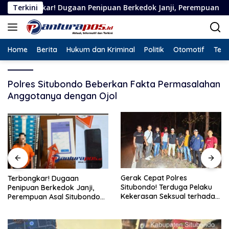
Langsung
r! Dugaan Penipuan Berkedok Janji, Perempuan Asal Situbondo 
Terkini
ke
konten
Home
Berita
Hukum dan Kriminal
Politik
Otomotif
Tekn
Polres Situbondo Beberkan Fakta Permasalahan
Anggotanya dengan Ojol
Gerak Cepat Polres
Terbongkar! Dugaan
Situbondo! Terduga Pelaku
Penipuan Berkedok Janji,
Kekerasan Seksual terhadap
Perempuan Asal Situbondo
Remaja 14 Tahun Ditangkap
Resmi Jadi Tersangka dan
di Rumahnya
Ditahan Polisi