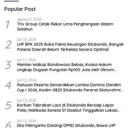
Popular Post
1
Agustus 5, 2026
Triv Group Cetak Rekor Lima Penghargaan dalam
Setahun
2
Juli 10, 2026
LHP BPK 2025 Buka Fakta Keuangan Situbondo, Banyak
Potensi Daerah Belum Terkelola Secara Optimal
3
Juli 11, 2026
Mantan Wabup Bondowoso Bebas, Kuasa Hukum
Ungkap Dugaan Pungutan Rp100 Juta oleh Oknum
Jaksa
4
Juli 12, 2026
Ratusan Peserta Semarakkan Lomba Domino Dandim
Cup I 2026, Kodim 0823 Situbondo Pererat Silaturahmi
dan Dukung Penguatan Ekonomi Desa
5
Juli 13, 2026
Korban Tabrakan Laut di Situbondo Bersiap Lapor
Polisi, Nahkoda Soneta 01 Disebut Tinggalkan Lokasi
karena Kapal Rusak
6
Juli 13, 2026
Eko Febriyanto Datangi DPRD Situbondo, Bawa LHP