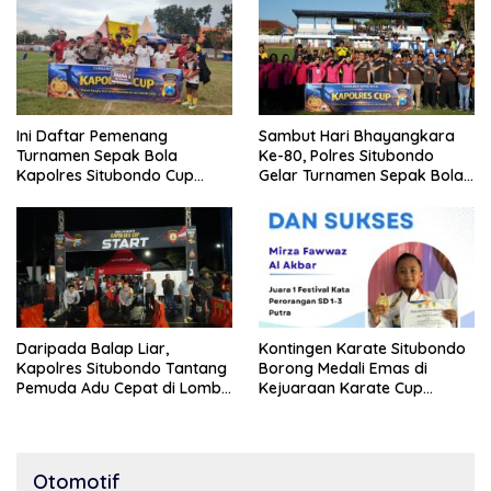
Ini Daftar Pemenang
Sambut Hari Bhayangkara
Turnamen Sepak Bola
Ke-80, Polres Situbondo
Kapolres Situbondo Cup
Gelar Turnamen Sepak Bola
Tingkat SSB Kelompok Umur
Kapolres Cup 2026
10 Tahun
Daripada Balap Liar,
Kontingen Karate Situbondo
Kapolres Situbondo Tantang
Borong Medali Emas di
Pemuda Adu Cepat di Lomba
Kejuaraan Karate Cup
Lari 100 Meter
Bondowoso 2025
Otomotif