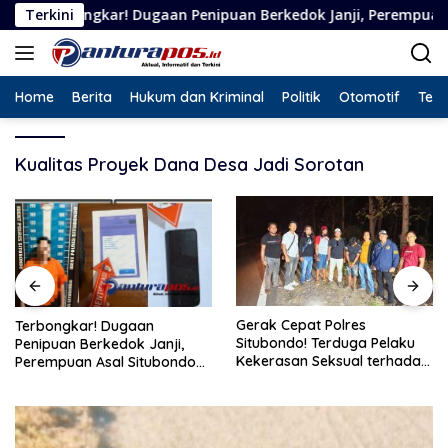
Langsung
gkar! Dugaan Penipuan Berkedok Janji, Perempuan Asal Situbond
Terkini
ke
konten
Home
Berita
Hukum dan Kriminal
Politik
Otomotif
Tekn
Kualitas Proyek Dana Desa Jadi Sorotan
Gerak Cepat Polres
Terbongkar! Dugaan
Situbondo! Terduga Pelaku
Penipuan Berkedok Janji,
Kekerasan Seksual terhadap
Perempuan Asal Situbondo
Remaja 14 Tahun Ditangkap
Resmi Jadi Tersangka dan
di Rumahnya
Ditahan Polisi