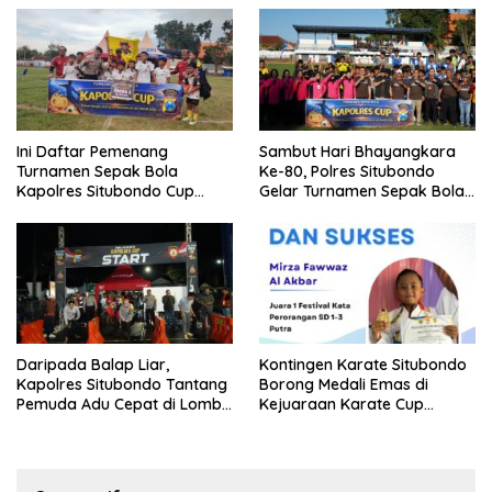
Ini Daftar Pemenang
Sambut Hari Bhayangkara
Turnamen Sepak Bola
Ke-80, Polres Situbondo
Kapolres Situbondo Cup
Gelar Turnamen Sepak Bola
Tingkat SSB Kelompok Umur
Kapolres Cup 2026
10 Tahun
Daripada Balap Liar,
Kontingen Karate Situbondo
Kapolres Situbondo Tantang
Borong Medali Emas di
Pemuda Adu Cepat di Lomba
Kejuaraan Karate Cup
Lari 100 Meter
Bondowoso 2025