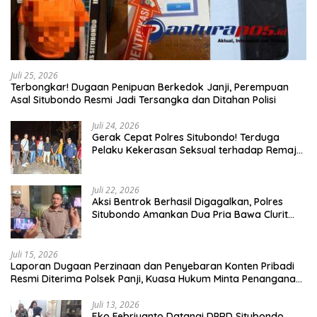
Juli 25, 2026
Terbongkar! Dugaan Penipuan Berkedok Janji, Perempuan
Asal Situbondo Resmi Jadi Tersangka dan Ditahan Polisi
Juli 24, 2026
Gerak Cepat Polres Situbondo! Terduga
Pelaku Kekerasan Seksual terhadap Remaja
14 Tahun Ditangkap di Rumahnya
Juli 22, 2026
Aksi Bentrok Berhasil Digagalkan, Polres
Situbondo Amankan Dua Pria Bawa Clurit
Usai Dipicu Provokasi di Media Sosia
Juli 15, 2026
Laporan Dugaan Perzinaan dan Penyebaran Konten Pribadi
Resmi Diterima Polsek Panji, Kuasa Hukum Minta Penanganan
Profesional
Juli 13, 2026
Eko Febriyanto Datangi DPRD Situbondo,