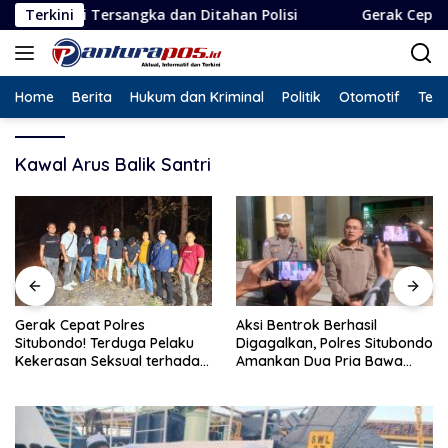
Langsung
Tersangka dan Ditahan Polisi
Terkini
Gerak Cepat Polres Situ
ke
konten
Home
Berita
Hukum dan Kriminal
Politik
Otomotif
Tekn
Kawal Arus Balik Santri
Gerak Cepat Polres
Aksi Bentrok Berhasil
Situbondo! Terduga Pelaku
Digagalkan, Polres Situbondo
Kekerasan Seksual terhadap
Amankan Dua Pria Bawa
Remaja 14 Tahun Ditangkap
Clurit Usai Dipicu Provokasi di
di Rumahnya
Media Sosia