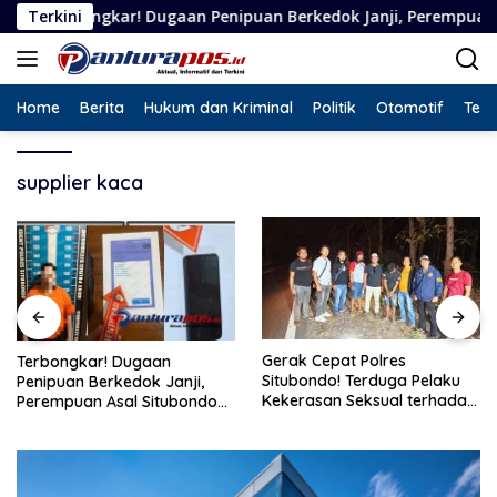
Langsung
kar! Dugaan Penipuan Berkedok Janji, Perempuan Asal Situbond
Terkini
ke
konten
Home
Berita
Hukum dan Kriminal
Politik
Otomotif
Tekn
supplier kaca
Gerak Cepat Polres
Terbongkar! Dugaan
Situbondo! Terduga Pelaku
Penipuan Berkedok Janji,
Kekerasan Seksual terhadap
Perempuan Asal Situbondo
Remaja 14 Tahun Ditangkap
Resmi Jadi Tersangka dan
di Rumahnya
Ditahan Polisi