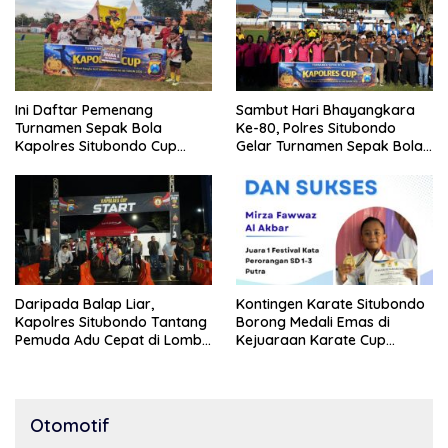
Ini Daftar Pemenang
Sambut Hari Bhayangkara
Turnamen Sepak Bola
Ke-80, Polres Situbondo
Kapolres Situbondo Cup
Gelar Turnamen Sepak Bola
Tingkat SSB Kelompok Umur
Kapolres Cup 2026
10 Tahun
Daripada Balap Liar,
Kontingen Karate Situbondo
Kapolres Situbondo Tantang
Borong Medali Emas di
Pemuda Adu Cepat di Lomba
Kejuaraan Karate Cup
Lari 100 Meter
Bondowoso 2025
Otomotif