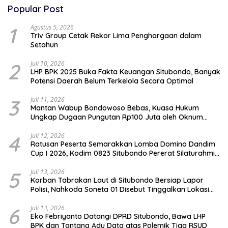
Popular Post
1
Agustus 5, 2026
Triv Group Cetak Rekor Lima Penghargaan dalam
Setahun
2
Juli 10, 2026
LHP BPK 2025 Buka Fakta Keuangan Situbondo, Banyak
Potensi Daerah Belum Terkelola Secara Optimal
3
Juli 11, 2026
Mantan Wabup Bondowoso Bebas, Kuasa Hukum
Ungkap Dugaan Pungutan Rp100 Juta oleh Oknum
Jaksa
4
Juli 12, 2026
Ratusan Peserta Semarakkan Lomba Domino Dandim
Cup I 2026, Kodim 0823 Situbondo Pererat Silaturahmi
dan Dukung Penguatan Ekonomi Desa
5
Juli 13, 2026
Korban Tabrakan Laut di Situbondo Bersiap Lapor
Polisi, Nahkoda Soneta 01 Disebut Tinggalkan Lokasi
karena Kapal Rusak
6
Juli 13, 2026
Eko Febriyanto Datangi DPRD Situbondo, Bawa LHP
BPK dan Tantang Adu Data atas Polemik Tiga RSUD