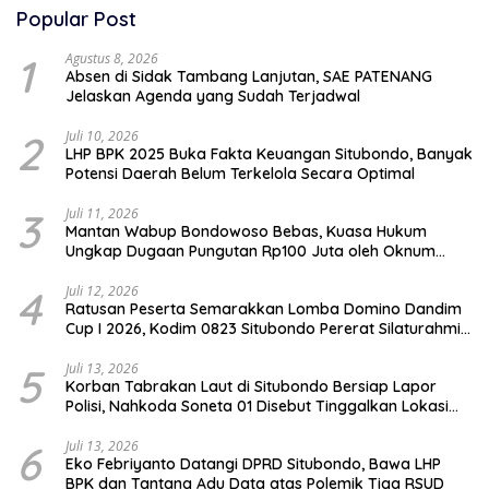
Popular Post
1
Agustus 8, 2026
Absen di Sidak Tambang Lanjutan, SAE PATENANG
Jelaskan Agenda yang Sudah Terjadwal
2
Juli 10, 2026
LHP BPK 2025 Buka Fakta Keuangan Situbondo, Banyak
Potensi Daerah Belum Terkelola Secara Optimal
3
Juli 11, 2026
Mantan Wabup Bondowoso Bebas, Kuasa Hukum
Ungkap Dugaan Pungutan Rp100 Juta oleh Oknum
Jaksa
4
Juli 12, 2026
Ratusan Peserta Semarakkan Lomba Domino Dandim
Cup I 2026, Kodim 0823 Situbondo Pererat Silaturahmi
dan Dukung Penguatan Ekonomi Desa
5
Juli 13, 2026
Korban Tabrakan Laut di Situbondo Bersiap Lapor
Polisi, Nahkoda Soneta 01 Disebut Tinggalkan Lokasi
karena Kapal Rusak
6
Juli 13, 2026
Eko Febriyanto Datangi DPRD Situbondo, Bawa LHP
BPK dan Tantang Adu Data atas Polemik Tiga RSUD