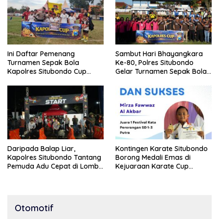
Ini Daftar Pemenang
Sambut Hari Bhayangkara
Turnamen Sepak Bola
Ke-80, Polres Situbondo
Kapolres Situbondo Cup
Gelar Turnamen Sepak Bola
Tingkat SSB Kelompok Umur
Kapolres Cup 2026
10 Tahun
Daripada Balap Liar,
Kontingen Karate Situbondo
Kapolres Situbondo Tantang
Borong Medali Emas di
Pemuda Adu Cepat di Lomba
Kejuaraan Karate Cup
Lari 100 Meter
Bondowoso 2025
Otomotif