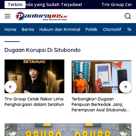
Langsung
nda yang Sudah Terjadwal
Terkini
Triv Group Cetak Rekor Li
ke
konten
Home
Berita
Hukum dan Kriminal
Politik
Otomotif
Tekn
Dugaan Korupsi Di Situbondo
Triv Group Cetak Rekor Lima
Terbongkar! Dugaan
Penghargaan dalam Setahun
Penipuan Berkedok Janji,
Perempuan Asal Situbondo
Resmi Jadi Tersangka dan
Ditahan Polisi