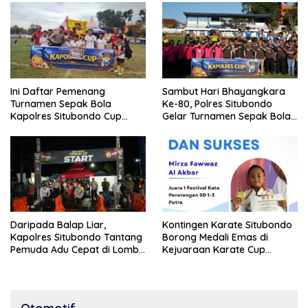
Ini Daftar Pemenang
Sambut Hari Bhayangkara
Turnamen Sepak Bola
Ke-80, Polres Situbondo
Kapolres Situbondo Cup
Gelar Turnamen Sepak Bola
Tingkat SSB Kelompok Umur
Kapolres Cup 2026
10 Tahun
Daripada Balap Liar,
Kontingen Karate Situbondo
Kapolres Situbondo Tantang
Borong Medali Emas di
Pemuda Adu Cepat di Lomba
Kejuaraan Karate Cup
Lari 100 Meter
Bondowoso 2025