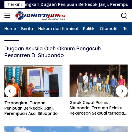
Langsung
gkar! Dugaan Penipuan Berkedok Janji, Perempuan Asal Situbon
Terkini
ke
konten
Home
Berita
Hukum dan Kriminal
Politik
Otomotif
Tekn
Dugaan Asusila Oleh Oknum Pengasuh
Pesantren Di Situbondo
Gerak Cepat Polres
Terbongkar! Dugaan
Situbondo! Terduga Pelaku
Penipuan Berkedok Janji,
Kekerasan Seksual terhadap
Perempuan Asal Situbondo
Remaja 14 Tahun Ditangkap
Resmi Jadi Tersangka dan
di Rumahnya
Ditahan Polisi