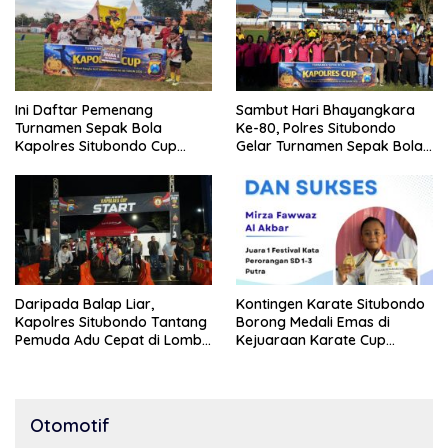
Ini Daftar Pemenang
Sambut Hari Bhayangkara
Turnamen Sepak Bola
Ke-80, Polres Situbondo
Kapolres Situbondo Cup
Gelar Turnamen Sepak Bola
Tingkat SSB Kelompok Umur
Kapolres Cup 2026
10 Tahun
Daripada Balap Liar,
Kontingen Karate Situbondo
Kapolres Situbondo Tantang
Borong Medali Emas di
Pemuda Adu Cepat di Lomba
Kejuaraan Karate Cup
Lari 100 Meter
Bondowoso 2025
Otomotif