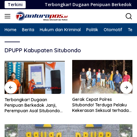
Langsung
Terkini
Terbongkar! Dugaan Penipuan Berkedok Janji, Perempua
ke
konten
Home
Berita
Hukum dan Kriminal
Politik
Otomotif
Tekn
DPUPP Kabupaten Situbondo
Gerak Cepat Polres
Terbongkar! Dugaan
Situbondo! Terduga Pelaku
Penipuan Berkedok Janji,
Kekerasan Seksual terhadap
Perempuan Asal Situbondo
Remaja 14 Tahun Ditangkap
Resmi Jadi Tersangka dan
di Rumahnya
Ditahan Polisi