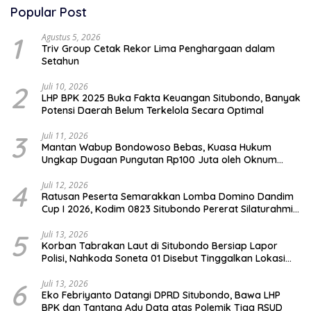
Popular Post
1
Agustus 5, 2026
Triv Group Cetak Rekor Lima Penghargaan dalam
Setahun
2
Juli 10, 2026
LHP BPK 2025 Buka Fakta Keuangan Situbondo, Banyak
Potensi Daerah Belum Terkelola Secara Optimal
3
Juli 11, 2026
Mantan Wabup Bondowoso Bebas, Kuasa Hukum
Ungkap Dugaan Pungutan Rp100 Juta oleh Oknum
Jaksa
4
Juli 12, 2026
Ratusan Peserta Semarakkan Lomba Domino Dandim
Cup I 2026, Kodim 0823 Situbondo Pererat Silaturahmi
dan Dukung Penguatan Ekonomi Desa
5
Juli 13, 2026
Korban Tabrakan Laut di Situbondo Bersiap Lapor
Polisi, Nahkoda Soneta 01 Disebut Tinggalkan Lokasi
karena Kapal Rusak
6
Juli 13, 2026
Eko Febriyanto Datangi DPRD Situbondo, Bawa LHP
BPK dan Tantang Adu Data atas Polemik Tiga RSUD